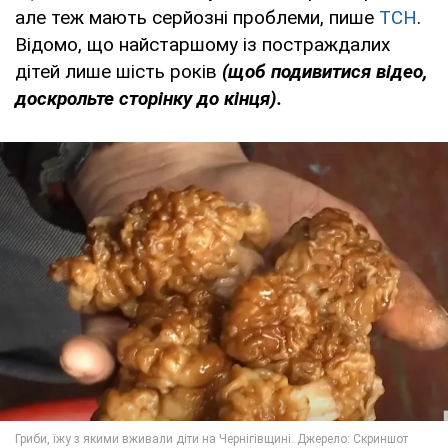
але теж мають серйозні проблеми, пише
ТСН
.
Відомо, що найстаршому із постраждалих
дітей лише шість років
(щоб подивитися відео,
доскрольте сторінку до кінця).