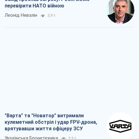
перевірити НАТО війною
Леонід Невзлін
3,9 т.
"Варта" та "Новатор" витримали
кулеметний обстріл і удар FPV-дрона,
врятувавши життя офіцеру ЗСУ
Українська Бронетехніка
3,5 т.