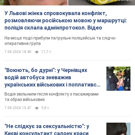
У Львові жінка спровокувала конфлікт,
розмовляючи російською мовою у маршрутці:
поліція склала адмінпротокол. Відео
На місце події прибули патрульні поліцейські та слідчо-
оперативна група
7.08.2026 18:40
11,7 т.
"Воюють, бо дурні": у Чернівцях
водій автобуса зневажив
українських військових і поплатився.
Відео
Водія звільнили після конфлікту з пасажирами
та образ військових
7.08.2026 15:47
9,8 т.
"Не слідкує за сексуальністю": у
Києві консультант салону краси