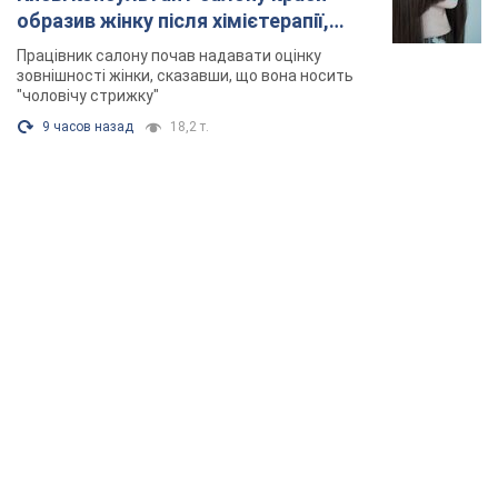
образив жінку після хімієтерапії,
розгорівся скандал. Фото
Працівник салону почав надавати оцінку
зовнішності жінки, сказавши, що вона носить
"чоловічу стрижку"
9 часов назад
18,2 т.