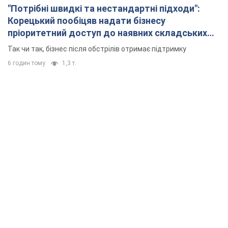
"Потрібні швидкі та нестандартні підходи":
Корецький пообіцяв надати бізнесу
пріоритетний доступ до наявних складських
приміщень
Так чи так, бізнес після обстрілів отримає підтримку
6 годин тому
1,3 т.