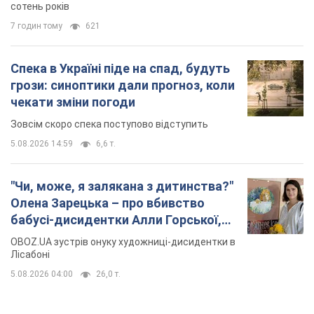
сотень років
7 годин тому
621
Спека в Україні піде на спад, будуть
грози: синоптики дали прогноз, коли
чекати зміни погоди
Зовсім скоро спека поступово відступить
5.08.2026 14:59
6,6 т.
"Чи, може, я залякана з дитинства?"
Олена Зарецька – про вбивство
бабусі-дисидентки Алли Горської,
критику Дмитра Стуса та втечу в
OBOZ.UA зустрів онуку художниці-дисидентки в
Португалію з 5 дітьми
Лісабоні
5.08.2026 04:00
26,0 т.