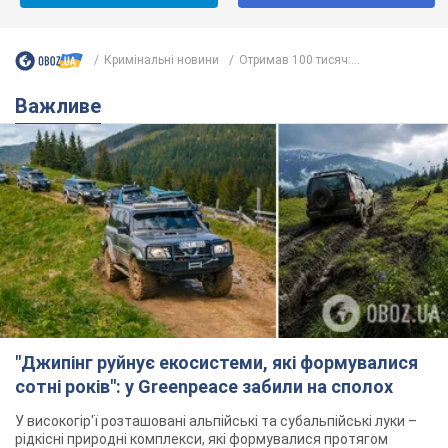
Кримінальні новини
Отримав 100 тисяч:...
Важливе
"Джипінг руйнує екосистеми, які формувалися
сотні років": у Greenpeace забили на сполох
У високогір'ї розташовані альпійські та субальпійські луки –
рідкісні природні комплекси, які формувалися протягом