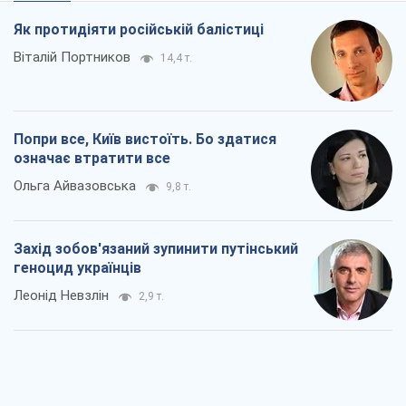
Як протидіяти російській балістиці
Віталій Портников
14,4 т.
Попри все, Київ вистоїть. Бо здатися
означає втратити все
Ольга Айвазовська
9,8 т.
Захід зобов'язаний зупинити путінський
геноцид українців
Леонід Невзлін
2,9 т.