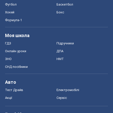
Футбол
Баскетбол
Хокей
Бокс
Формула-1
Моя школа
ГДЗ
Підручники
Онлайн уроки
ДПА
ЗНО
НМТ
СНД посібники
Авто
Тест Драйв
Електромобілі
Акції
Сервіс