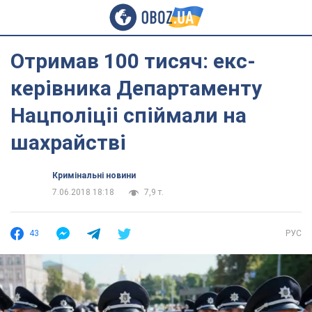
Отримав 100 тисяч: екс-
керівника Департаменту
Нацполіціі спіймали на
шахрайстві
Кримінальні новини
7.06.2018 18:18
7,9 т.
43
РУС