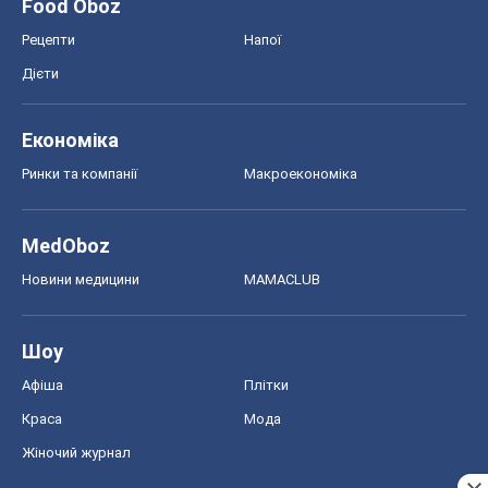
Food Oboz
Рецепти
Напої
Дієти
Економіка
Ринки та компанії
Макроекономіка
MedOboz
Новини медицини
MAMACLUB
Шоу
Афіша
Плітки
Краса
Мода
Жіночий журнал