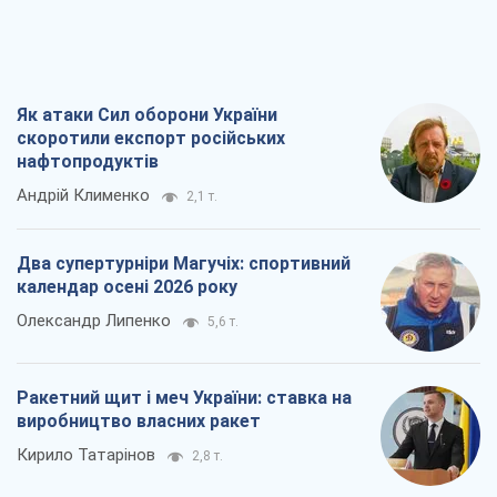
Два супертурніри Магучіх: спортивний
календар осені 2026 року
Олександр Липенко
5,6 т.
Ракетний щит і меч України: ставка на
виробництво власних ракет
Кирило Татарінов
2,8 т.
Посмертна "презумпція винуватості":
хто дозволив ТЦК судити загиблих
захисників
Марина Ставнійчук
6,4 т.
Всі думки