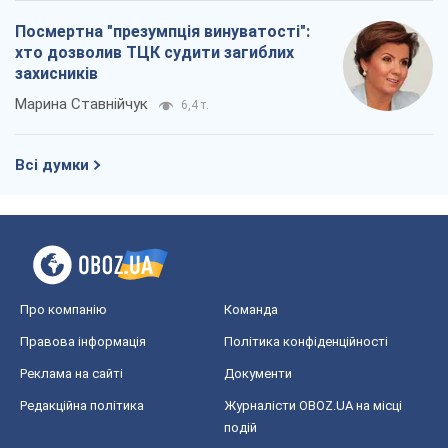
Про компанію
Команда
Правова інформація
Політика конфіденційності
Реклама на сайті
Документи
Редакційна політика
Журналісти OBOZ.UA на місці
подій
OBOZ.UA
Політика
Світ
Розслідування
Блоги
Суспільство
Регіони України