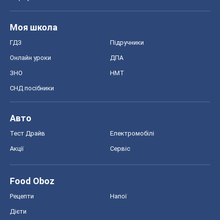
Авто
Тест Драйв
Електромобілі
Акції
Сервіс
Food Oboz
Рецепти
Напої
Дієти
Економіка
Ринки та компанії
Макроекономіка
MedOboz
Новини медицини
MAMACLUB