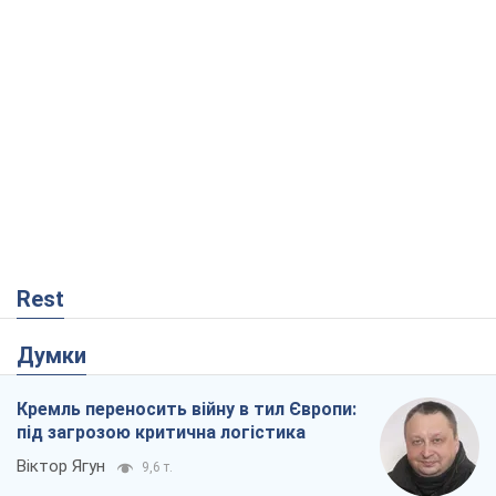
Rest
Думки
Кремль переносить війну в тил Європи:
під загрозою критична логістика
Віктор Ягун
9,6 т.
На якому боці історії виступає Дональд
Трамп?
Віктор Каспрук
7,8 т.
Про заплановану вирубку більше 600
дерев і теплотрасу: що відбувається на