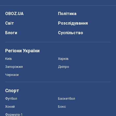
Київ
Харків
Запоріжжя
Дніпро
Черкаси
Спорт
Футбол
Баскетбол
Хокей
Бокс
Формула-1
Моя школа
ГДЗ
Підручники
Онлайн уроки
ДПА
ЗНО
НМТ
СНД посібники