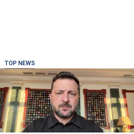
TOP NEWS
"Захист нашого життя": Зеленський про
антибалістику FREYJA, санкції проти Росії й
підтримку аграріїв. Відео
Європейські партнери долучаються до спільного проєкту
5 часов назад
55,1 т.
З 1 вересня українським вчителям підвищать