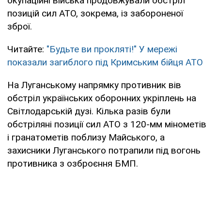
окупаційні війська продовжували обстріл
позицій сил АТО, зокрема, із забороненої
зброї.
Читайте:
"Будьте ви прокляті!" У мережі
показали загиблого під Кримським бійця АТО
На Луганському напрямку противник вів
обстріл українських оборонних укріплень на
Світлодарській дузі. Кілька разів були
обстріляні позиції сил АТО з 120-мм мінометів
і гранатометів поблизу Майського, а
захисники Луганського потрапили під вогонь
противника з озброєння БМП.