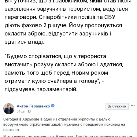
Він уточнив, що з грабіжником, який став після
захоплення заручників терористом, ведуться
переговори. Співробітники поліції та СБУ
діють фахово й рішуче. Йому пропонується
скласти зброю, відпустити заручників і
здатися владі.
"Будемо сподіватися, що у терориста
вистачить розуму скласти зброю і здатися,
замість того щоб перед Новим роком
отримати кулю снайпера в голову", -
підсумував парламентарій.