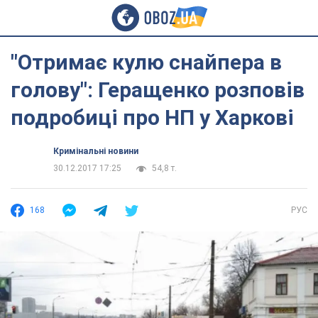
"Отримає кулю снайпера в
голову": Геращенко розповів
подробиці про НП у Харкові
Кримінальні новини
30.12.2017 17:25
54,8 т.
168
РУС