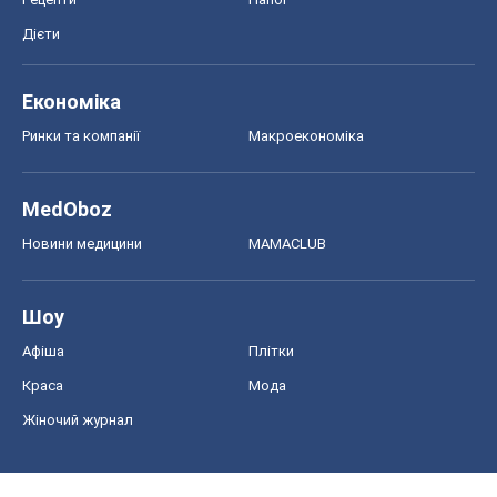
Дієти
Економіка
Ринки та компанії
Макроекономіка
MedOboz
Новини медицини
MAMACLUB
Шоу
Афіша
Плітки
Краса
Мода
Жіночий журнал