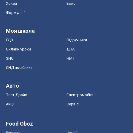
Хокей
Бокс
Формула-1
Моя школа
ГДЗ
Підручники
Онлайн уроки
ДПА
ЗНО
НМТ
СНД посібники
Авто
Тест Драйв
Електромобілі
Акції
Сервіс
Food Oboz
Рецепти
Напої