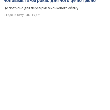
чоловіків 18-60 років: для чого це потрібно
Це потрібно для перевірки військового обліку
3 години тому
19,6 т.