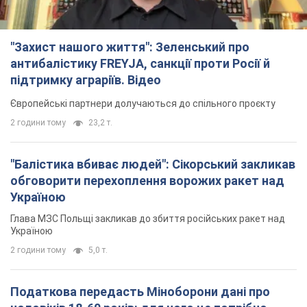
"Захист нашого життя": Зеленський про
антибалістику FREYJA, санкції проти Росії й
підтримку аграріїв. Відео
Європейські партнери долучаються до спільного проєкту
2 години тому
23,2 т.
"Балістика вбиває людей": Сікорський закликав
обговорити перехоплення ворожих ракет над
Україною
Глава МЗС Польщі закликав до збиття російських ракет над
Україною
2 години тому
5,0 т.
Податкова передасть Міноборони дані про