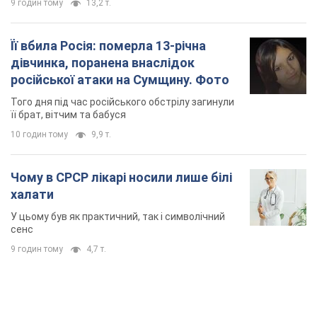
9 годин тому
13,2 т.
Її вбила Росія: померла 13-річна
дівчинка, поранена внаслідок
російської атаки на Сумщину. Фото
Того дня під час російського обстрілу загинули
її брат, вітчим та бабуся
10 годин тому
9,9 т.
Чому в СРСР лікарі носили лише білі
халати
У цьому був як практичний, так і символічний
сенс
9 годин тому
4,7 т.