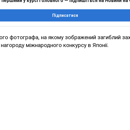
 першими у курсі головного — підпишіться на Новини на
Підписатися
кого фотографа, на якому зображений загиблий зах
нагороду міжнародного конкурсу в Японії.