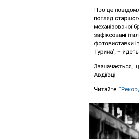
Про це повідомл
погляд старшого
механізованої б
зафіксовані іта
фотовиставки іт
Турина", – йдеть
Зазначається, щ
Авдіївці.
Читайте:
"Рекорд