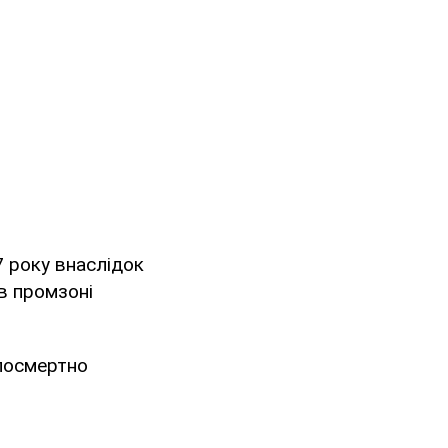
7 року внаслідок
в промзоні
 посмертно