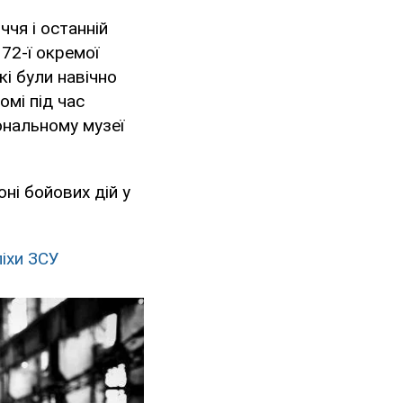
чя і останній
72-ї окремої
кі були навічно
мі під час
ональному музеї
ні бойових дій у
піхи ЗСУ