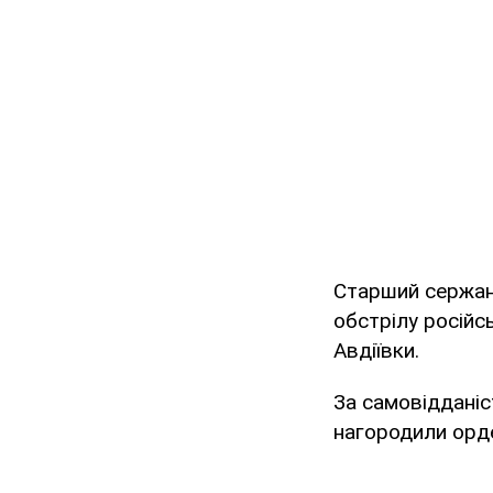
Старший сержант
обстрілу російс
Авдіївки.
За самовідданіс
нагородили орде