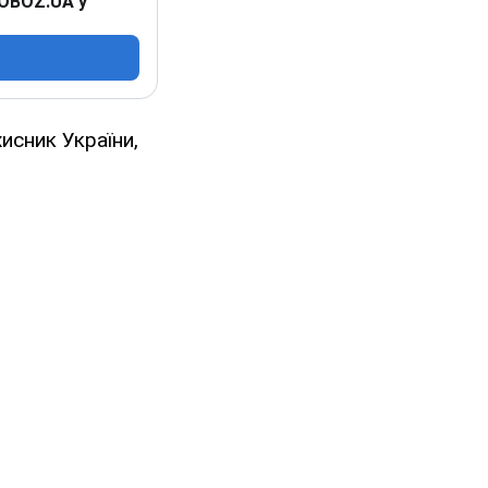
 OBOZ.UA у
исник України,