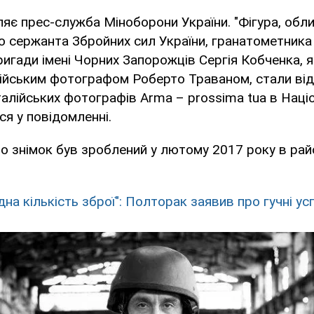
яє прес-служба Міноборони України. "Фігура, облич
 сержанта Збройних сил України, гранатометника 
ригади імені Чорних Запорожців Сергія Кобченка, я
лійським фотографом Роберто Траваном, стали відо
алійських фотографів Аrma – prossima tua в Наці
ся у повідомленні.
о знімок був зроблений у лютому 2017 року в райо
на кількість зброї": Полторак заявив про гучні ус