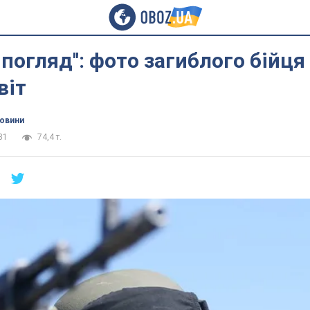
 погляд'': фото загиблого бійця
віт
новини
31
74,4 т.