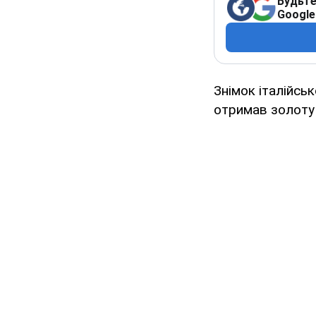
Будьте
Google
Знімок італійсь
отримав золоту 