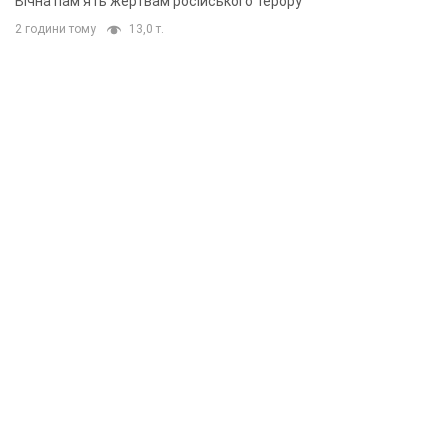
Вічна пам'ять жертвам російського терору
2 години тому
13,0 т.