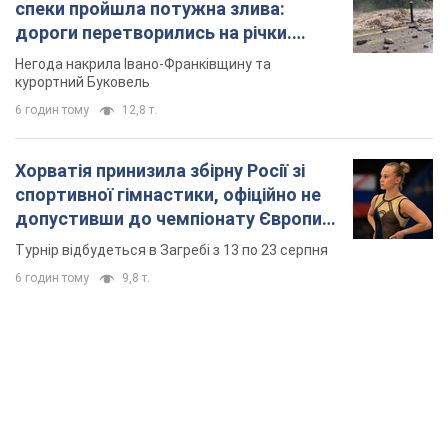
спеки пройшла потужна злива:
дороги перетворились на річки.
Відео
Негода накрила Івано-Франківщину та
курортний Буковель
6 годин тому
12,8 т.
Хорватія принизила збірну Росії зі
спортивної гімнастики, офіційно не
допустивши до чемпіонату Європи
основних спортсменів
Турнір відбудеться в Загребі з 13 по 23 серпня
6 годин тому
9,8 т.