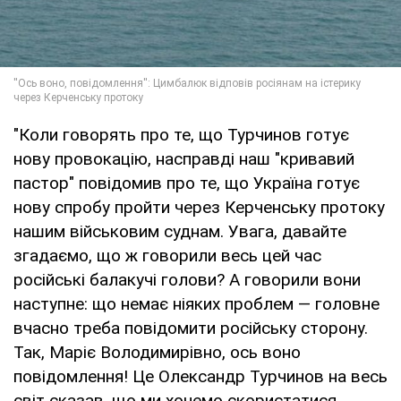
"Коли говорять про те, що Турчинов готує
нову провокацію, насправді наш "кривавий
пастор" повідомив про те, що Україна готує
нову спробу пройти через Керченську протоку
нашим військовим суднам. Увага, давайте
згадаємо, що ж говорили весь цей час
російські балакучі голови? А говорили вони
наступне: що немає ніяких проблем — головне
вчасно треба повідомити російську сторону.
Так, Маріє Володимирівно, ось воно
повідомлення! Це Олександр Турчинов на весь
світ сказав, що ми хочемо скористатися