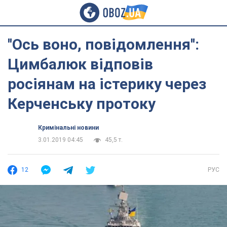
''Ось воно, повідомлення'':
Цимбалюк відповів
росіянам на істерику через
Керченську протоку
Кримінальні новини
3.01.2019 04:45
45,5 т.
12
РУС