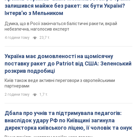
залишився майже без ракет: як бути Україні?
Інтерв’ю з Мельником
Думка, що в Росії закінчаться балістичні ракети, вкрай
небезпечна, наголосив експерт
4 години тому
23,7 т.
Україна має домовленості на щомісячну
поставку ракет до Patriot від США: Зеленський
розкрив подробиці
Київ також веде активні переговори з європейськими
партнерами
2 години тому
1,7 т.
Дбала про учнів та підтримувала педагогів:
внаслідок удару РФ по Київщині загинула
директорка київського ліцею, її чоловік та онук