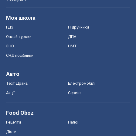
Моя школа
ГДЗ
Підручники
Онлайн уроки
ДПА
ЗНО
НМТ
СНД посібники
Авто
Тест Драйв
Електромобілі
Акції
Сервіс
Food Oboz
Рецепти
Напої
Дієти