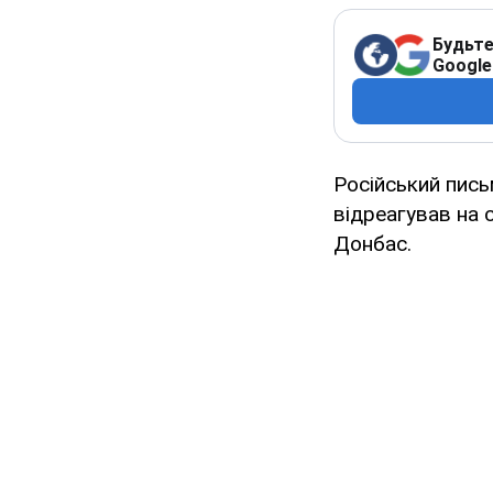
Будьте
Google
Російський пись
відреагував на 
Донбас.