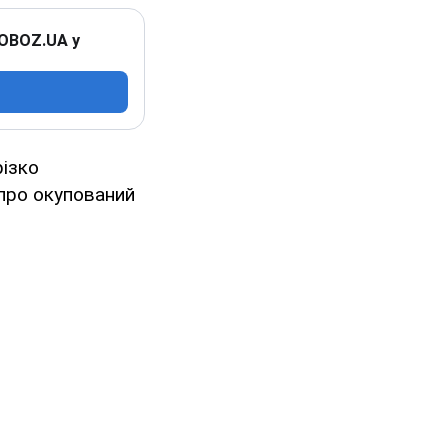
 OBOZ.UA у
різко
 про окупований