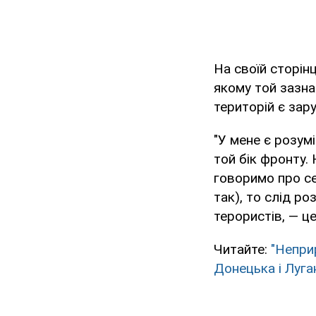
На своїй сторін
якому той зазна
територій є зару
"У мене є розум
той бік фронту. 
говоримо про се
так), то слід р
терористів, — ц
Читайте:
"Непри
Донецька і Луга