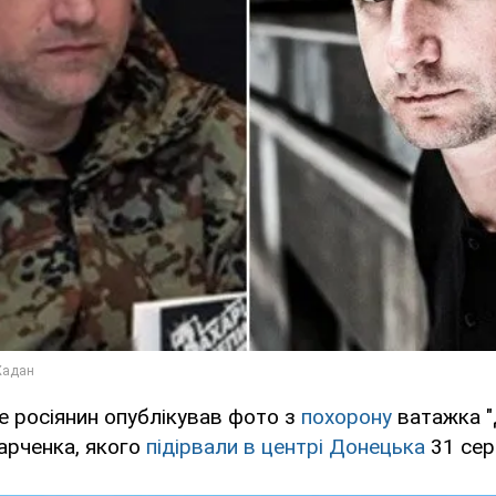
це росіянин опублікував фото з
похорону
ватажка 
арченка, якого
підірвали в центрі Донецька
31 сер