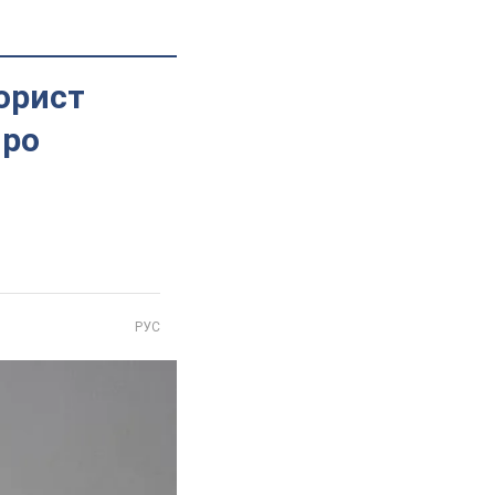
рорист
про
РУС