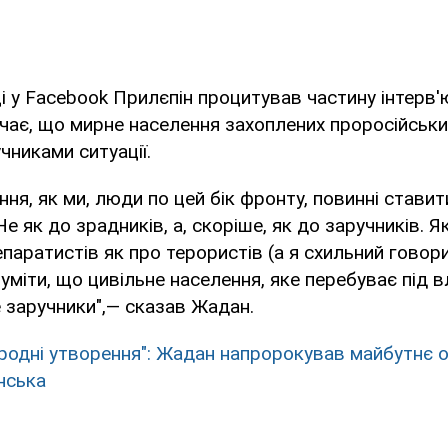
ці у Facebook Прилєпін процитував частину інтерв'ю
чає, що мирне населення захоплених проросійськ
чниками ситуації.
іння, як ми, люди по цей бік фронту, повинні стави
Не як до зрадників, а, скоріше, як до заручників. 
паратистів як про терористів (а я схильний говор
озуміти, що цивільне населення, яке перебуває під
е заручники",— сказав Жадан.
родні утворення": Жадан напророкував майбутнє 
нська