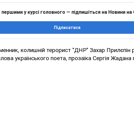
 першими у курсі головного — підпишіться на Новини на
Підписатися
менник, колишній терорист "ДНР" Захар Прилєпін 
слова українського поета, прозаїка Сергія Жадана