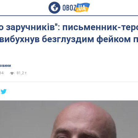
ото заручників'': письменник-те
 вибухнув безглуздим фейком 
новини
34
81,2 т.