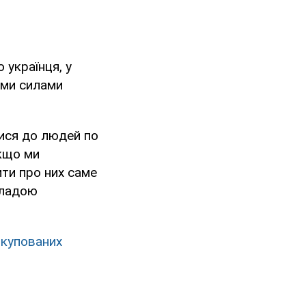
 українця, у
ими силами
тися до людей по
Якщо ми
ити про них саме
 владою
окупованих