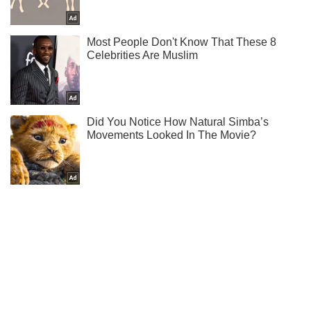
Не набридаємо! Тільки найважливіше - підписуйся на наш
Telegram-канал
Підписатись
Підписатись
Кримінальні новини
"Оперували в секретній...