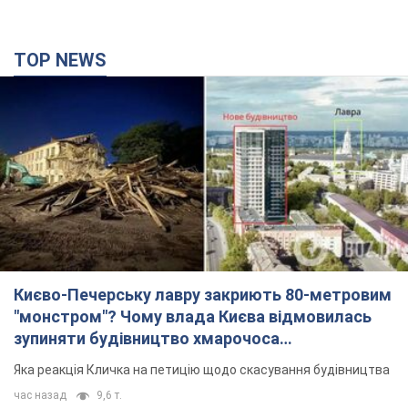
Києво-Печерську лавру закриють 80-метровим
"монстром"? Чому влада Києва відмовилась
зупиняти будівництво хмарочоса
"московського вірянина"
Яка реакція Кличка на петицію щодо скасування будівництва
час назад
9,6 т.
Армія Росії здійснила масовану атаку на Одесу:
горіла історична частина міста, є постраждалі.
Фото та відео
Для терору ворог застосував ракети та дрони
3 часа назад
52,4 т.
"Воюють проти продовольчої безпеки світу!"
Зеленський заявив, що армія Росії знову цілила
у порт в Одесі