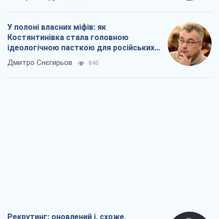
Рекрутинг: оновлений і, схоже,
корисний ворожий досвід, або
Діалектика вибагливого боягузтва
Олександр Кірш
1,0 т.
Ні зброї, ні людей: як Лукашенко будує
нову армію
Ігар Тишкевич
16,3 т.
Коли закінчиться війна?