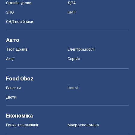
Рецепти
Напої
Дієти
Економіка
Ринки та компанії
Макроекономіка
MedOboz
Новини медицини
MAMACLUB
Шоу
Афіша
Плітки
Краса
Мода
Жіночий журнал