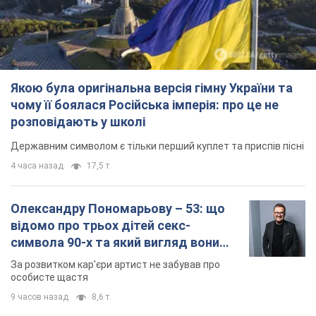
Олександру Пономарьову – 53: що
відомо про трьох дітей секс-
символа 90-х та який вигляд вони
мають
За розвитком кар'єри артист не забував про
особисте щастя
9 часов назад
8,6 т.
У ПриватБанку розповіли, чи дійсні
долари 1996 року: чи приймають
обмінники та банки такі купюри
Що робити, якщо банки та обмінні пункти не
приймають старі долари
11 часов назад
77,0 т.