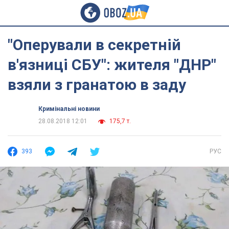
"Оперували в секретній
в'язниці СБУ": жителя "ДНР"
взяли з гранатою в заду
Кримінальні новини
28.08.2018 12:01
175,7 т.
393
РУС