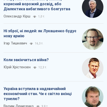
Юрій Хрістензен
12,3 т.
Україна вступила в надзвичайний
економічний стан. Чи є світло вкінці
тунелю?
Вадим Денисенко
9,8 т.
Всі думки
Про компанію
Команда
Правова інформація
Політика конфіденційності
Реклама на сайті
Документи