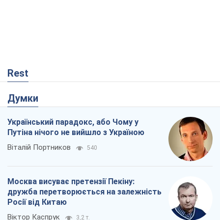
Віталій Портников
540
Москва висуває претензії Пекіну:
дружба перетворюється на залежність
Росії від Китаю
Віктор Каспрук
3,2 т.
У полоні власних міфів: як
Костянтинівка стала головною
ідеологічною пасткою для російських
окупантів
Дмитро Снєгирьов
840