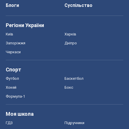
Хокей
Бокс
Формула-1
Моя школа
ГДЗ
Підручники
Онлайн уроки
ДПА
ЗНО
НМТ
СНД посібники
Авто
Тест Драйв
Електромобілі
Акції
Сервіс
Food Oboz