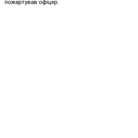
пожартував офіцер.