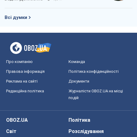
Редакційна політика
Журналісти OBOZ.UA на місці
подій
OBOZ.UA
Політика
Світ
Розслідування
Блоги
Суспільство
Регіони України
Київ
Харків
Запоріжжя
Дніпро
Черкаси
Спорт
Футбол
Баскетбол