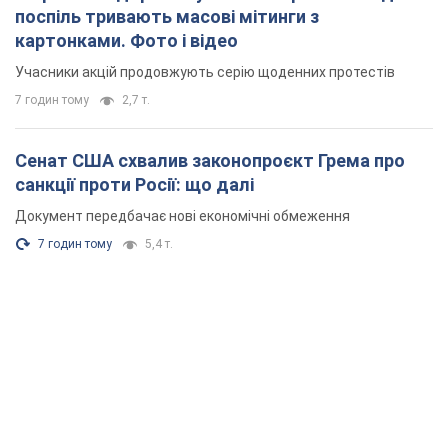
поспіль тривають масові мітинги з
картонками. Фото і відео
Учасники акцій продовжують серію щоденних протестів
7 годин тому
2,7 т.
Сенат США схвалив законопроєкт Грема про
санкції проти Росії: що далі
Документ передбачає нові економічні обмеження
7 годин тому
5,4 т.