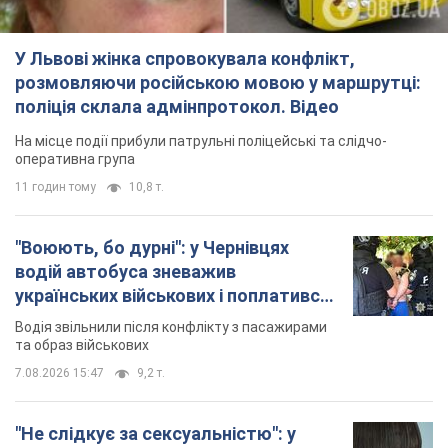
У Львові жінка спровокувала конфлікт,
розмовляючи російською мовою у маршрутці:
поліція склала адмінпротокол. Відео
На місце події прибули патрульні поліцейські та слідчо-
оперативна група
11 годин тому
10,8 т.
"Воюють, бо дурні": у Чернівцях
водій автобуса зневажив
українських військових і поплатився.
Відео
Водія звільнили після конфлікту з пасажирами
та образ військових
7.08.2026 15:47
9,2 т.
"Не слідкує за сексуальністю": у