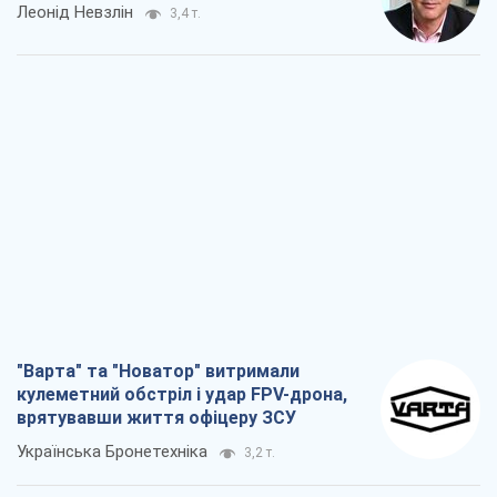
Леонід Невзлін
3,4 т.
"Варта" та "Новатор" витримали
кулеметний обстріл і удар FPV-дрона,
врятувавши життя офіцеру ЗСУ
Українська Бронетехніка
3,2 т.