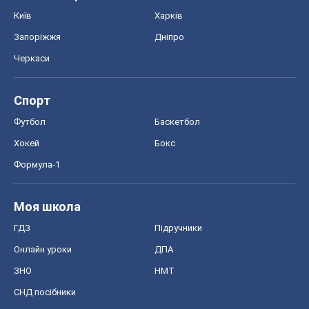
Київ
Харків
Запоріжжя
Дніпро
Черкаси
Спорт
Футбол
Баскетбол
Хокей
Бокс
Формула-1
Моя школа
ГДЗ
Підручники
Онлайн уроки
ДПА
ЗНО
НМТ
СНД посібники