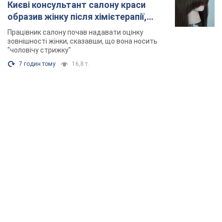
Києві консультант салону краси
образив жінку після хімієтерапії,
розгорівся скандал. Фото
Працівник салону почав надавати оцінку
зовнішності жінки, сказавши, що вона носить
"чоловічу стрижку"
7 годин тому
16,8 т.