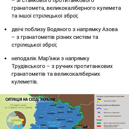
– зі станкового протитанкового
гранатомета, великокаліберного кулемета
та іншої стрілецької зброї;
двічі поблизу Водяного з напрямку Азова
– з гранатометів різних систем та
стрілецької зброї;
неподалік Мар’їнки з напрямку
Трудівського – з ручних протитанкових
гранатометів та великокаліберних
кулеметів.