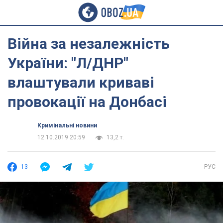
Війна за незалежність
України: "Л/ДНР"
влаштували криваві
провокації на Донбасі
Кримінальні новини
12.10.2019 20:59
13,2 т.
13
РУС