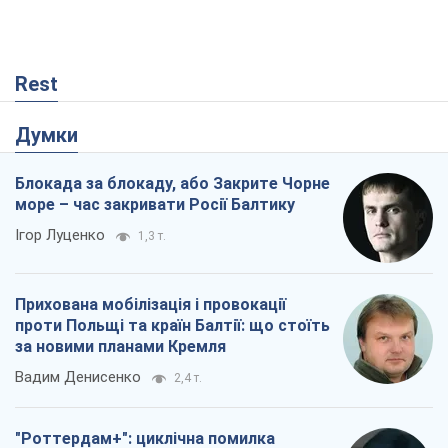
море – час закривати Росії Балтику
Ігор Луценко
1,3 т.
Прихована мобілізація і провокації
проти Польщі та країн Балтії: що стоїть
за новими планами Кремля
Вадим Денисенко
2,4 т.
"Роттердам+": циклічна помилка
прокурора
Валентина Карповець
63