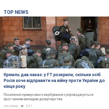
Кремль дав наказ: у FT розкрили, скільки осіб
Росія хоче відправити на війну проти України до
кінця року
Посилення примусового вербування супроводжується
зростанням випадків дезертирства
час назад
4,3 т.
Дрони атакували НПЗ у Нижньокамську: після
вибухів було видно дим. Відео
Місцеві активно публікували фото та відео
5 часов назад
5,3 т.
Україна готує Чорнобиль до чергової спроби