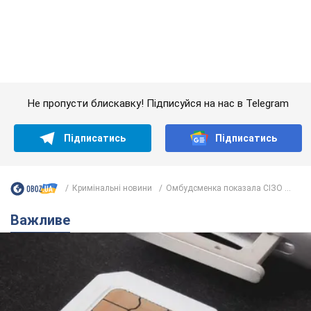
Підписатись
Підписатись
Кримінальні новини
Омбудсменка показала СІЗО ...
Важливе
Українці масово переносять свої мобільні
номери на одного й того самого оператора: на
який найчастіше переходять