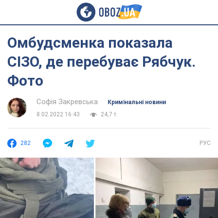
Омбудсменка показала
СІЗО, де перебуває Рябчук.
Фото
Софія Закревська
Кримінальні новини
8.02.2022 16:43
24,7 т.
282
РУС