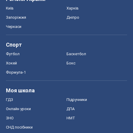
Хокей
Бокс
Формула-1
Моя школа
ГДЗ
Підручники
Онлайн уроки
ДПА
ЗНО
НМТ
СНД посібники
Авто
Тест Драйв
Електромобілі
Акції
Сервіс
Food Oboz