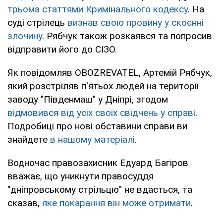
трьома статтями Кримінального кодексу
. На
суді стрілець
визнав свою провину у скоєнні
злочину
. Рябчук також розкаявся та попросив
відправити його до СІЗО.
Як повідомляв OBOZREVATEL, Артемій Рябчук,
який розстріляв п'ятьох людей на території
заводу "Південмаш" у Дніпрі, згодом
відмовився від усіх своїх свідчень у справі
.
Подробиці про нові обставини справи ви
знайдете
в нашому матеріалі
.
Водночас правозахисник Едуард Багіров
вважає, що уникнути правосуддя
"дніпровському стрільцю" не вдасться, та
сказав,
яке покарання він може отримати
.