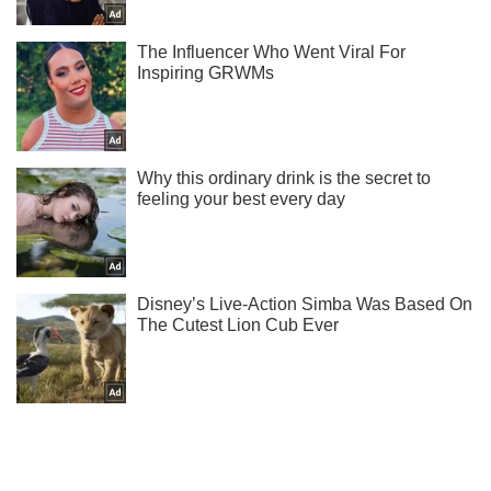
Не пропусти блискавку! Підписуйся на нас в Telegram