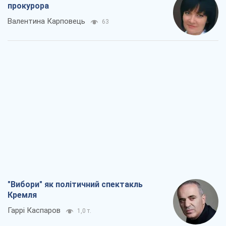
"Вибори" як політичний спектакль
Кремля
Гаррі Каспаров
1,0 т.
РФ, каже турецьке МЗС, завдасть по
Україні ядерного удару (а Київ мер
знищує й без цього)
Олександр Кірш
4,0 т.
Кремль розпочав підготовку до свого
"останнього ривку"