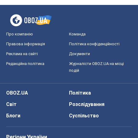
Редакційна політика
Журналісти OBOZ.UA на місці
подій
OBOZ.UA
Політика
Світ
Розслідування
Блоги
Суспільство
Регіони України
Київ
Харків
Запоріжжя
Дніпро
Черкаси
Спорт
Футбол
Баскетбол