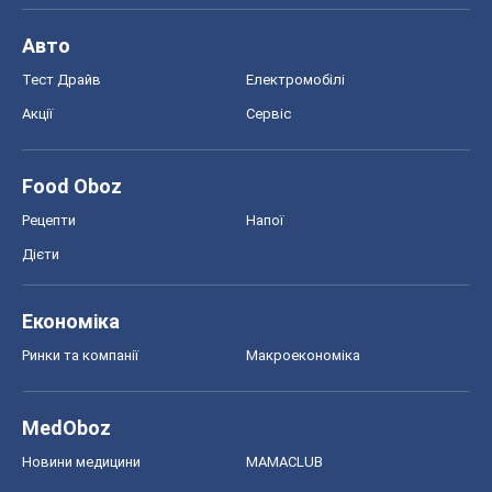
Рецепти
Напої
Дієти
Економіка
Ринки та компанії
Макроекономіка
MedOboz
Новини медицини
MAMACLUB
Шоу
Афіша
Плітки
Краса
Мода
Жіночий журнал