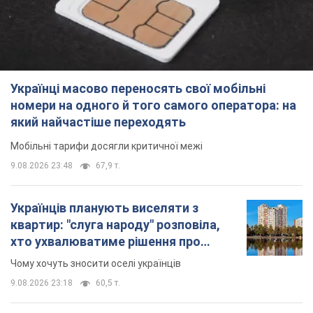
Мобільні тарифи досягли критичної межі
9.08.2026 23:48
67,9 т.
Українців планують виселяти з
квартир: "слуга народу" розповіла,
хто ухвалюватиме рішення про
знесення будинків
Чому хочуть зносити оселі українців
9.08.2026 23:18
60,5 т.
Українці масово купують дорогі нові
авто: скільки коштує
найпопулярніша модель
Які марки автомобілів воліють купувати
мешканці України
9.08.2026 22:48
38,7 т.