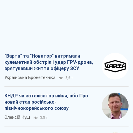
"Варта" та "Новатор" витримали
кулеметний обстріл і удар FPV-дрона,
врятувавши життя офіцеру ЗСУ
Українська Бронетехніка
3,6 т.
КНДР як каталізатор війни, або Про
новий етап російсько-
північнокорейського союзу
Олексій Кущ
3,8 т.