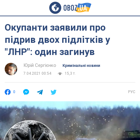
Окупанти заявили про
підрив двох підлітків у
"ЛНР": один загинув
Юрій Сергієнко
Кримінальні новини
7.04.2021 00:54
15,3 т.
0
РУС