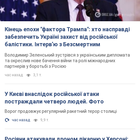
Кінець епохи "фактора Трампа": хто насправді
забезпечить Україні захист від російської
балістики. Інтерв’ю з Безсмертним
Володимир Зеленський зустрівся з українським дипломата
та окреслив нове бачення війни та ролі міжнародних
партнерів у боротьбі з Росією
час назад
3,1 т.
У Києві внаслідок російської атаки
постраждали четверо людей. Фото
Ворог продовжує регулярний ракетний терор столиці
час назад
9,9 т.
Росіяни атакували дроном лікарню у Херсоні: