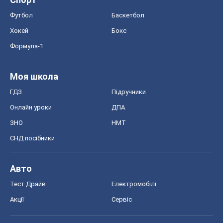
Футбол
Баскетбол
Хокей
Бокс
Формула-1
Моя школа
ГДЗ
Підручники
Онлайн уроки
ДПА
ЗНО
НМТ
СНД посібники
Авто
Тест Драйв
Електромобілі
Акції
Сервіс