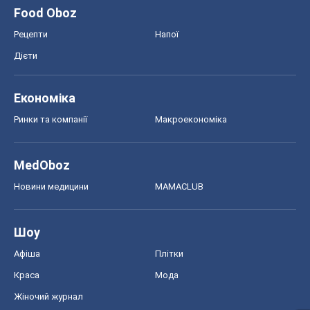
Food Oboz
Рецепти
Напої
Дієти
Економіка
Ринки та компанії
Макроекономіка
MedOboz
Новини медицини
MAMACLUB
Шоу
Афіша
Плітки
Краса
Мода
Жіночий журнал