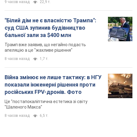
9 часов назад
22,9 т.
"Білий дім не є власністю Трампа":
суд США зупинив будівництво
бальної зали за $400 млн
Трамп вже заявив, що негайно подасть
апеляцію а це "жахливе рішення"
8 часов назад
1,7 т.
Війна змінює не лише тактику: в НГУ
показали інженерні рішення проти
російських FPV-дронів. Фото
Це "постапокаліптична естетика зі світу
"Шаленого Макса"
8 часов назад
6,5 т.