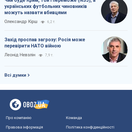
Чий буде Крим, той і переможе (NSJ), а
українських футбольних чиновників
можуть назвати вбивцями
Олександр Кірш
6,2 т.
Захід проспав загрозу: Росія може
перевірити НАТО війною
Леонід Невзлін
7,9 т.
Всі думки
Про компанію
Команда
Правова інформація
Політика конфіденційності