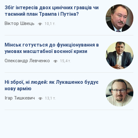
Збіг інтересів двох цинічних гравців чи
таємний план Трампа і Путіна?
Віктор Швець
10,1 т.
Мінськ готується до функціонування в
умовах масштабної воєнної кризи
Олександр Левченко
15,4 т.
Ні зброї, ні людей: як Лукашенко будує
нову армію
Ігар Тишкевич
13,1 т.