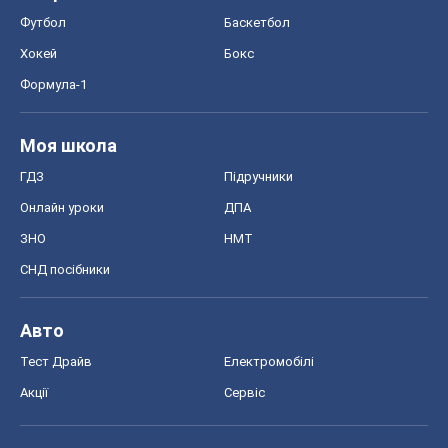
Футбол
Баскетбол
Хокей
Бокс
Формула-1
Моя школа
ГДЗ
Підручники
Онлайн уроки
ДПА
ЗНО
НМТ
СНД посібники
Авто
Тест Драйв
Електромобілі
Акції
Сервіс