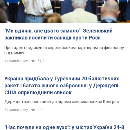
"Ми вдячні, але цього замало": Зеленський
закликав посилити санкції проти Росії
Президент подякував європейським партнерам за фінансову
підтримку
4 години тому
64,2 т.
Україна придбала у Туреччини 70 балістичних
ракет і багато іншого озброєння: у Держдепі
США оприлюднили список
Держдеп вже поставив до відома американський Конгрес
2 години тому
4,4 т.
"Нас почули на одне вухо": у містах України 24-й