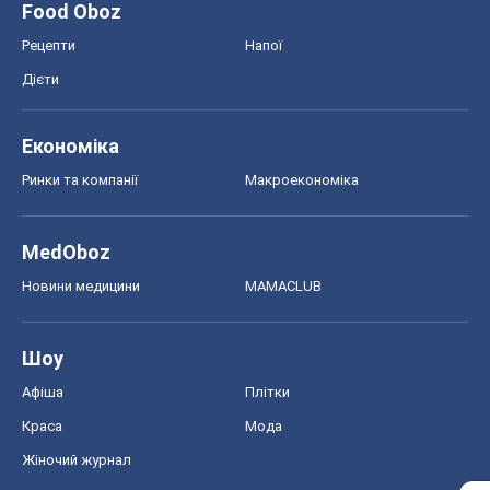
Food Oboz
Рецепти
Напої
Дієти
Економіка
Ринки та компанії
Макроекономіка
MedOboz
Новини медицини
MAMACLUB
Шоу
Афіша
Плітки
Краса
Мода
Жіночий журнал