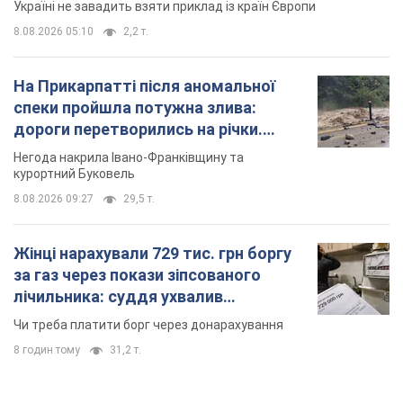
Україні не завадить взяти приклад із країн Європи
8.08.2026 05:10
2,2 т.
На Прикарпатті після аномальної
спеки пройшла потужна злива:
дороги перетворились на річки.
Відео
Негода накрила Івано-Франківщину та
курортний Буковель
8.08.2026 09:27
29,5 т.
Жінці нарахували 729 тис. грн боргу
за газ через покази зіпсованого
лічильника: суддя ухвалив
неочікуване рішення
Чи треба платити борг через донарахування
8 годин тому
31,2 т.