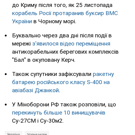
до Криму після того, як 25 листопада
корабель Росії протаранив буксир ВМС
України
в Чорному морі.
Буквально через два дні після події в
мережі
з'явилося відео переміщення
антикорабельних берегових комплексів
"Бал" в окуповану Керч.
Також супутники зафіксували
ракетну
батарею російського класу S-400 на
авіабазі Джанкой
.
У Міноборони РФ також розповіли, що
перекинуть більше 10 винищувачів
Су-27СМ і Су-30м2.
Україна
Чорне море