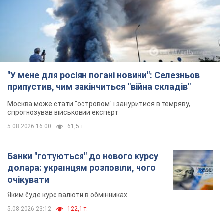
"У мене для росіян погані новини": Селезньов
припустив, чим закінчиться "війна складів"
Москва може стати "островом" і зануритися в темряву,
спрогнозував військовий експерт
5.08.2026 16:00
61,5 т.
Банки "готуються" до нового курсу
долара: українцям розповіли, чого
очікувати
Яким буде курс валюти в обмінниках
5.08.2026 23:12
122,1 т.