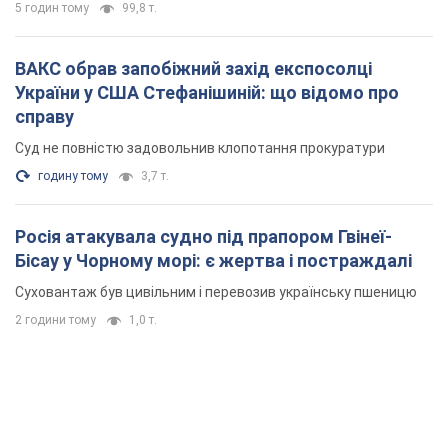
5 годин тому
99,8 т.
ВАКС обрав запобіжний захід експосолці
України у США Стефанішиній: що відомо про
справу
Суд не повністю задовольнив клопотання прокуратури
годину тому
3,7 т.
Росія атакувала судно під прапором Гвінеї-
Бісау у Чорному морі: є жертва і постраждалі
Суховантаж був цивільним і перевозив українську пшеницю
2 години тому
1,0 т.