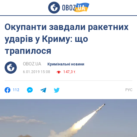
Окупанти завдали ракетних
ударів у Криму: що
трапилося
OBOZ.UA
Кримінальні новини
6.01.2019 15:08
147,3 т.
112
РУС