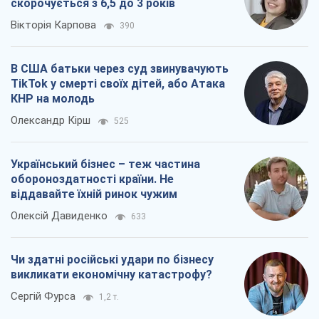
скорочується з 6,5 до 3 років
Вікторія Карпова
390
В США батьки через суд звинувачують
TikTok у смерті своїх дітей, або Атака
КНР на молодь
Олександр Кірш
525
Український бізнес – теж частина
обороноздатності країни. Не
віддавайте їхній ринок чужим
Олексій Давиденко
633
Чи здатні російські удари по бізнесу
викликати економічну катастрофу?
Сергій Фурса
1,2 т.