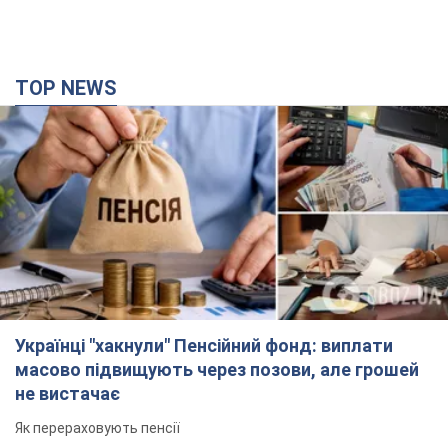
TOP NEWS
Українці "хакнули" Пенсійний фонд: виплати
масово підвищують через позови, але грошей
не вистачає
Як перераховують пенсії