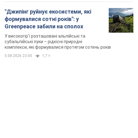
"Джипінг руйнує екосистеми, які
формувалися сотні років": у
Greenpeace забили на сполох
У високогір'ї розташовані альпійські та
субальпійські луки – рідкісні природні
комплекси, які формувалися протягом сотень років
5.08.2026 23:00
1,7 т.