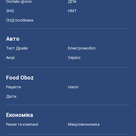
Онлайн уроки
ДПА
ЗНО
НМТ
СНД посібники
Авто
Тест Драйв
Електромобілі
Акції
Сервіс
Food Oboz
Рецепти
Напої
Дієти
Економіка
Ринки та компанії
Макроекономіка