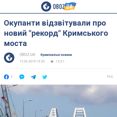
Окупанти відзвітували про
новий "рекорд" Кримського
моста
OBOZ.UA
Кримінальні новини
13.06.2018 10:20
12,0 т.
1
РУС