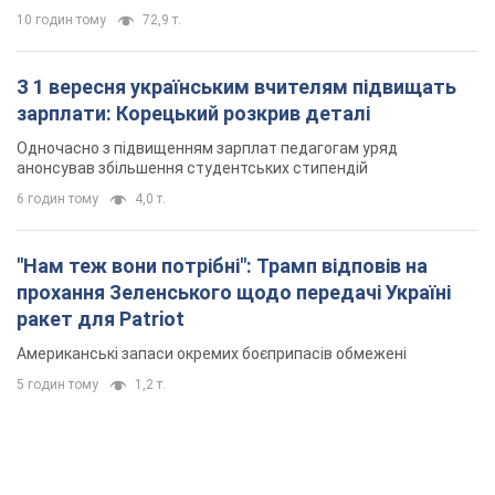
10 годин тому
72,9 т.
З 1 вересня українським вчителям підвищать
зарплати: Корецький розкрив деталі
Одночасно з підвищенням зарплат педагогам уряд
анонсував збільшення студентських стипендій
6 годин тому
4,0 т.
"Нам теж вони потрібні": Трамп відповів на
прохання Зеленського щодо передачі Україні
ракет для Patriot
Американські запаси окремих боєприпасів обмежені
5 годин тому
1,2 т.