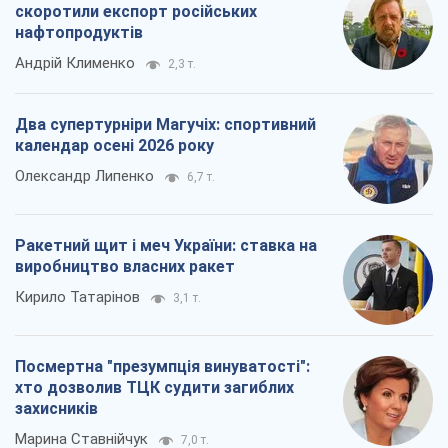
скоротили експорт російських
нафтопродуктів
Андрій Клименко
2,3 т.
Два супертурніри Магучіх: спортивний
календар осені 2026 року
Олександр Липенко
6,7 т.
Ракетний щит і меч України: ставка на
виробництво власних ракет
Кирило Татарінов
3,1 т.
Посмертна "презумпція винуватості":
хто дозволив ТЦК судити загиблих
захисників
Марина Ставнійчук
7,0 т.