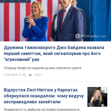
Дружина тяжкохворого Джо Байдена назвала
перший симптом, який сигналізував про його
"агресивний" рак
Спершу лікарі не надали цьому належної уваги
6.08.2026 12:46
16,5 т.
Відпустка Лесі Нікітюк у Карпатах
обернулася скандалом: чому ведучу
несправедливо захейтили
Знаменитість вийшла на пряму комунікацію в