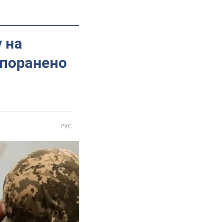
 на
 поранено
РУС