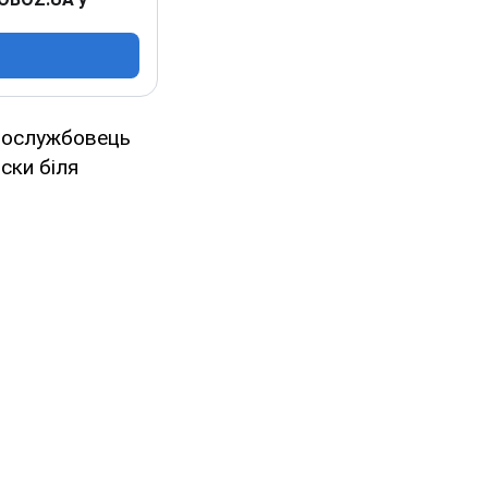
овослужбовець
іски біля