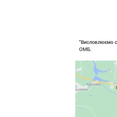
"Висловлюємо сп
ОМБ.