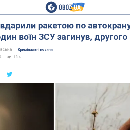
вдарили ракетою по автокрану
один воїн ЗСУ загинув, другого
евська
Кримінальні новини
4
13,4 т.