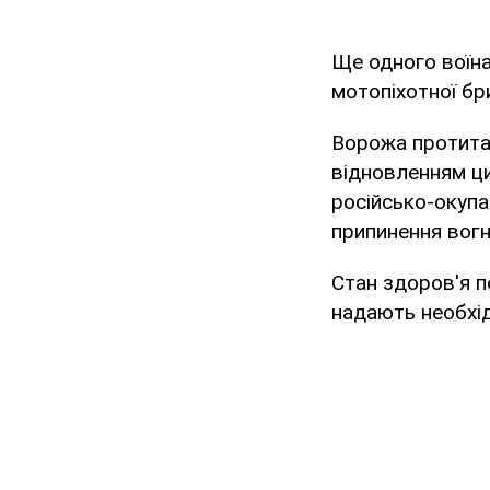
Ще одного воїна
мотопіхотної бр
Ворожа протита
відновленням ци
російсько-окупа
припинення вог
Стан здоров'я п
надають необхід