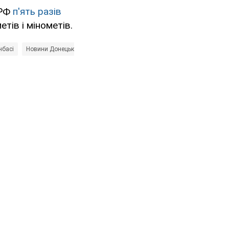
 РФ
п'ять разів
тів і мінометів.
нбасі
Новини Донецька і Донецької області
Збройні Сили України
О