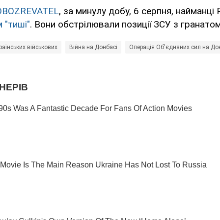
OBOZREVATEL
, за минулу добу, 6 серпня, найманці
 "тиші"
. Вони обстрілювали позиції ЗСУ з гранатоме
раїнських військових
Війна на Донбасі
Операція Об'єднаних сил на До