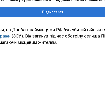
Підписатися
пня, на Донбасі найманцями РФ був убитий військ
раїни
(ЗСУ). Він загинув під час обстрілу селища П
магаючи місцевим жителям.