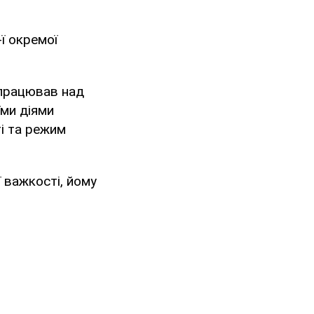
ї окремої
 працював над
їми діями
і та режим
 важкості, йому