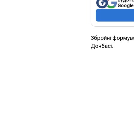
Google
Збройні формува
Донбасі.