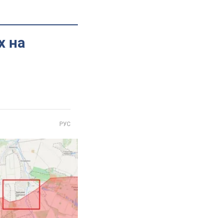
х на
РУС