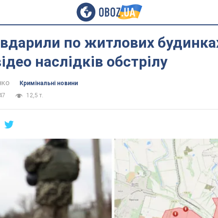
 вдарили по житлових будинка
відео наслідків обстрілу
нко
Кримінальні новини
47
12,5 т.