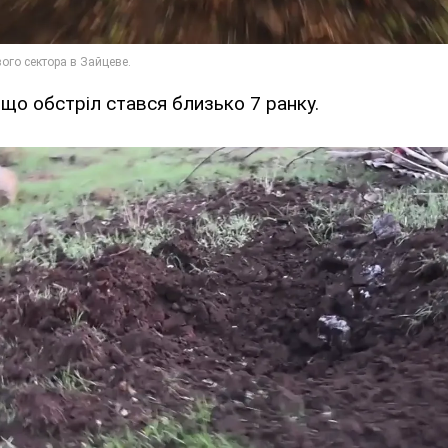
 що обстріл стався близько 7 ранку.