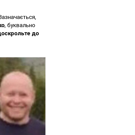
 Зазначається,
ко
, буквально
доскрольте до