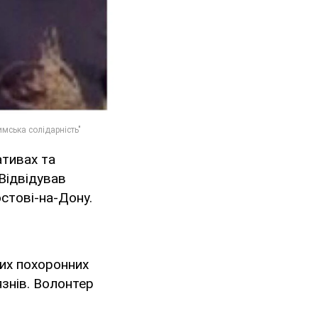
ативах та
 Відвідував
стові-на-Дону.
их похоронних
язнів. Волонтер