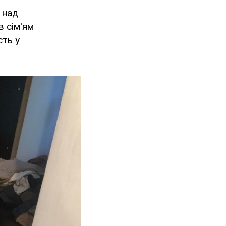
 над
в сім'ям
сть у