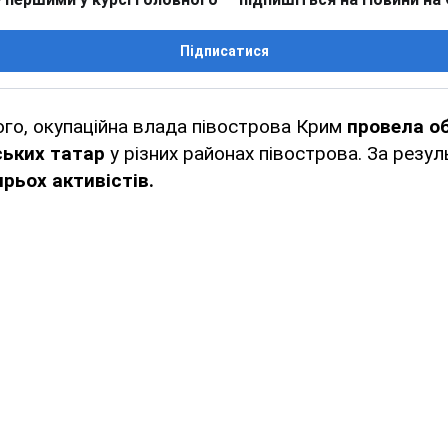
Підписатися
ого, окупаційна влада півострова Крим
провела о
ських татар
у різних районах півострова. За резу
рьох активістів.