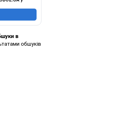
бшуки в
льтатами обшуків