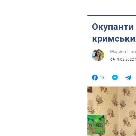
Окупанти 
кримських
Марина Пог
9.02.2022 
19