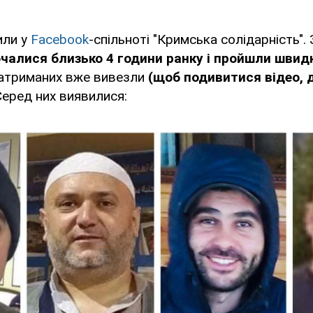
или у
Facebook
-спільноті "Кримська солідарність".
чалися близько 4 години ранку і пройшли швид
затриманих вже вивезли
(щоб подивитися відео, 
 Серед них виявилися: