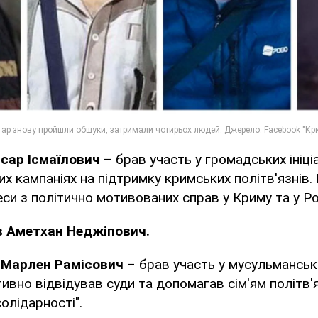
сар Ісмаїлович
– брав участь у громадських ініці
их кампаніях на підтримку кримських політв'язнів.
еси з політично мотивованих справ у Криму та у Ро
 Аметхан Неджіпович.
Марлен Рамісович
– брав участь у мусульманськ
тивно відвідував суди та допомагав сім'ям політв'
олідарності".