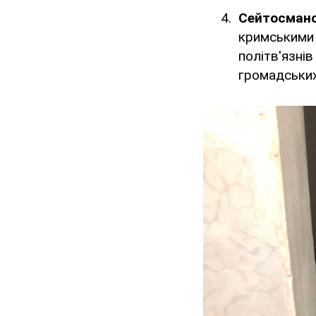
Сейтосмано
кримськими 
політв'язнів
громадських 