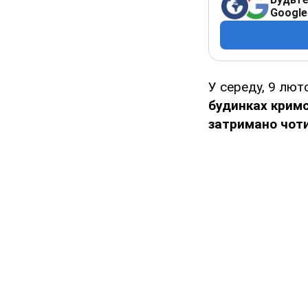
Google
У середу, 9 лют
будинках крим
затримано чоти