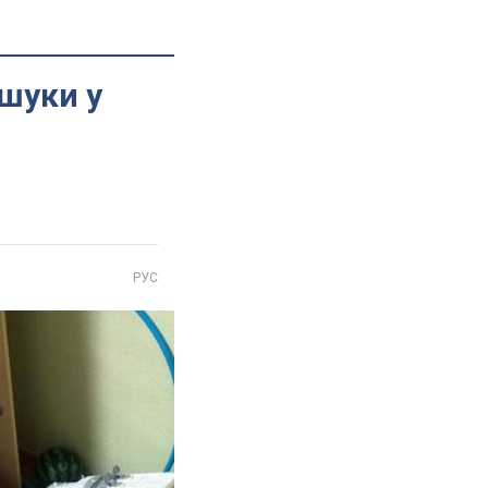
шуки у
РУС