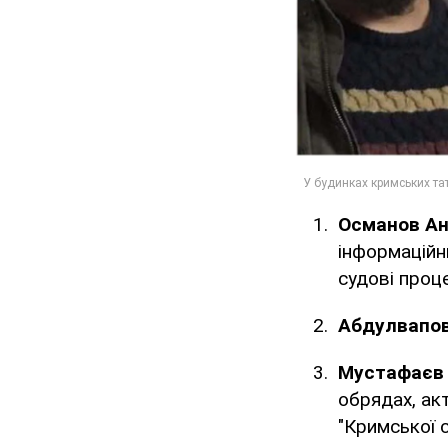
Османов Ан
інформаційн
судові проц
Абдулвапов
Мустафаєв 
обрядах, ак
"Кримської с