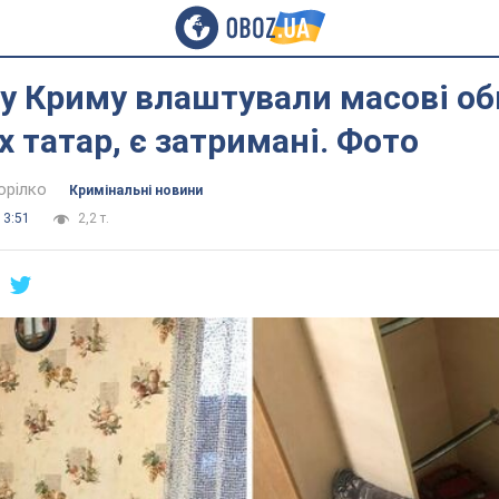
у Криму влаштували масові об
 татар, є затримані. Фото
орілко
Кримінальні новини
13:51
2,2 т.