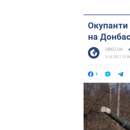
Окупанти 
на Донбас
OBOZ.UA
5.10.2017 12:0
8