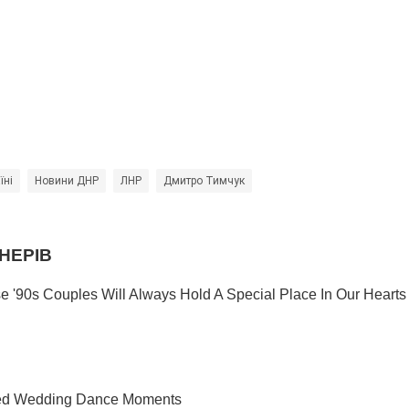
їні
Новини ДНР
ЛНР
Дмитро Тимчук