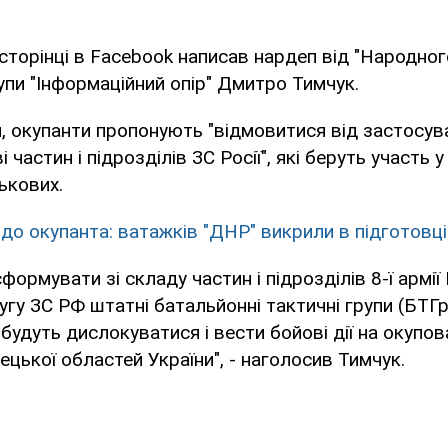
 сторінці в Facebook написав нардеп від "Народног
пи "Інформаційний опір" Дмитро Тимчук.
, окупанти пропонують "відмовитися від застосув
і частин і підрозділів ЗС Росії", які беруть участь 
ькових.
 до окупанта: ватажків "ДНР" викрили в підготовці
формувати зі складу частин і підрозділів 8-ї армії
гу ЗС РФ штатні батальйонні тактичні групи (БТГр)
 будуть дислокуватися і вести бойові дії на окупо
ецької областей України", - наголосив Тимчук.