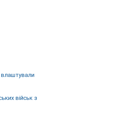
м влаштували
ьких військ з