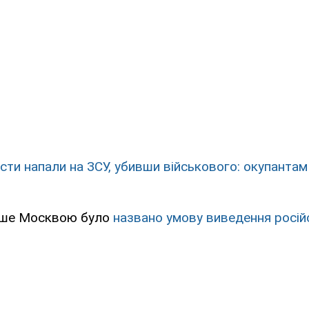
сти напали на ЗСУ, убивши військового: окупанта
іше Москвою було
названо умову виведення російс