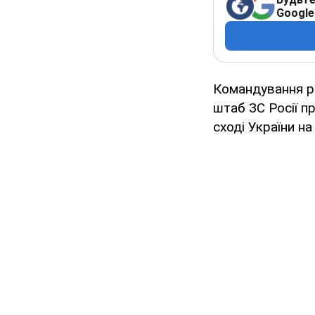
Google
Командування ро
штаб ЗС Росії п
сході України на