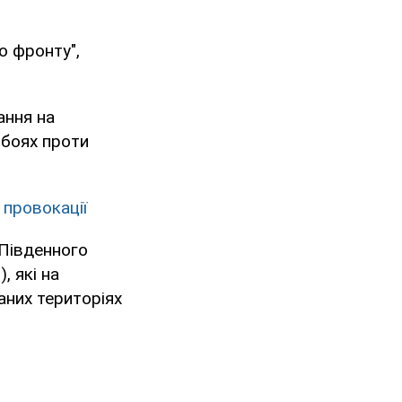
о фронту",
ання на
у боях проти
 провокації
 Південного
, які на
ваних територіях