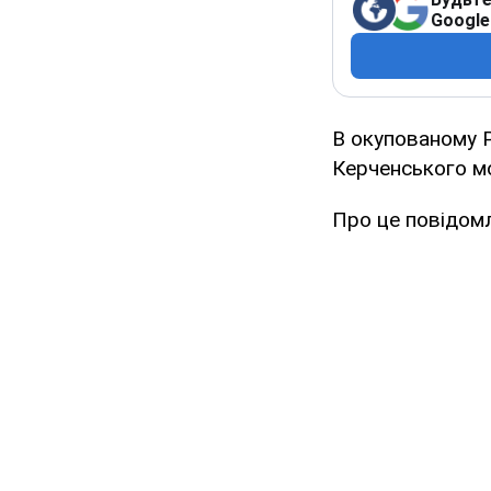
Google
В окупованому Р
Керченського м
Про це повідомл