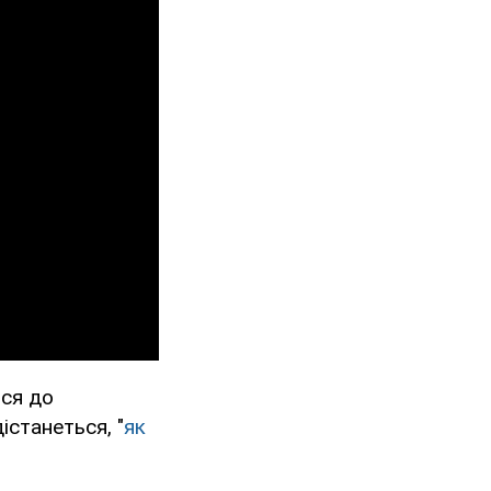
ися до
істанеться, "
як