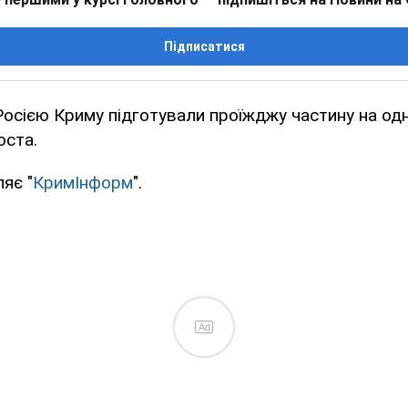
Підписатися
осією Криму підготували проїжджу частину на одн
оста.
яє "
КримІнформ
".
Ad