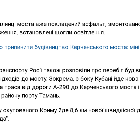
ділянці моста вже покладений асфальт, змонтован
ження, встановлені щогли освітлення.
о припинити будівництво Керченського моста: мін
транспорту Росії також розповіли про перебіг буді
ідходів до мосту. Зокрема, з боку Кубані йде нов
 траса від дороги А-290 до Керченського моста і
району порту Тамань.
у окупованого Криму йде 8,6 км нової швидкісної 
да".