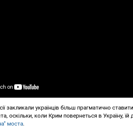
сії закликали українців більш прагматично ставит
а, оскільки, коли Крим повернеться в Україну, їй д
на" моста
.