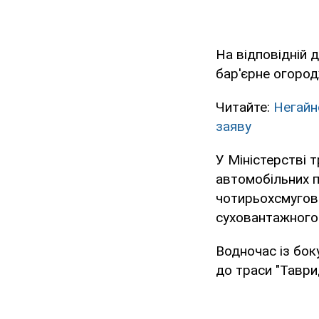
На відповідній 
бар'єрне огород
Читайте:
Негайн
заяву
У Міністерстві 
автомобільних п
чотирьохсмугова
суховантажного 
Водночас із бок
до траси "Таври