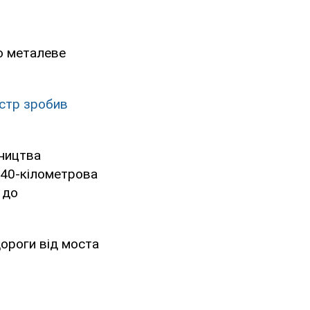
о металеве
істр зробив
вництва
а 40-кілометрова
 до
дороги від моста