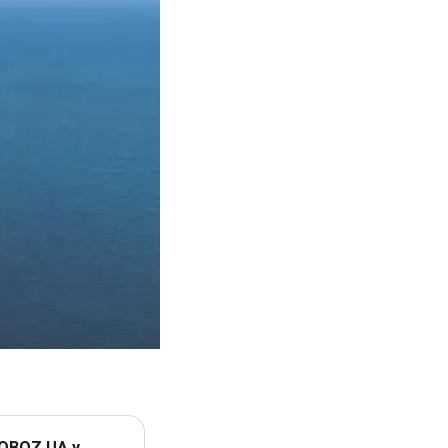
 OBOZ.UA у