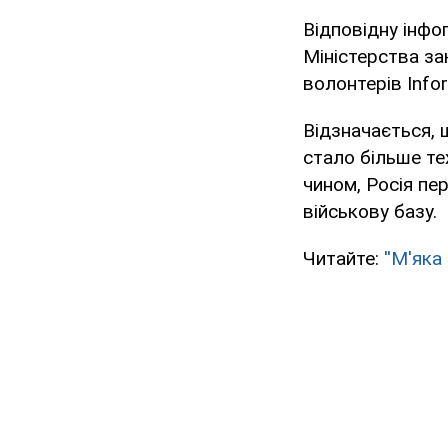
Відповідну інфог
Міністерства за
волонтерів Info
Відзначається, 
стало більше те
чином, Росія пе
військову базу.
Читайте:
''М'яка