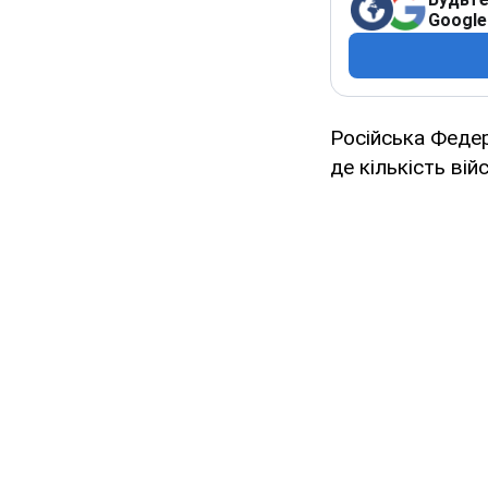
Google
Російська Федер
де кількість ві