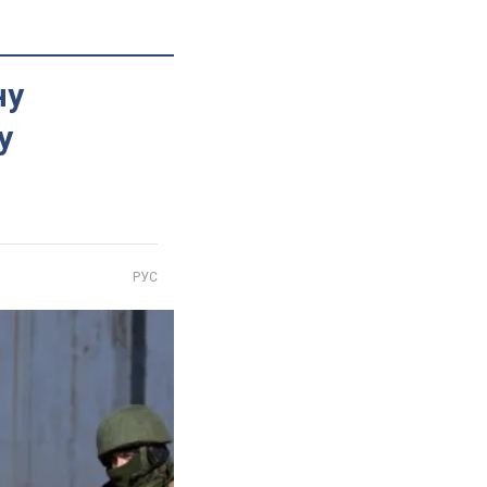
ну
у
РУС