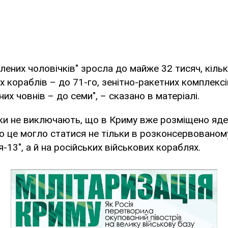
лених чоловічків" зросла до майже 32 тисяч, кільк
х кораблів – до 71-го, зенітно-ракетних комплексів
них човнів – до семи", – сказано в матеріалі.
ки не виключають, що в Криму вже розміщено яде
 це могло статися не тільки в розконсервованом
я-13", а й на російських військових кораблях.