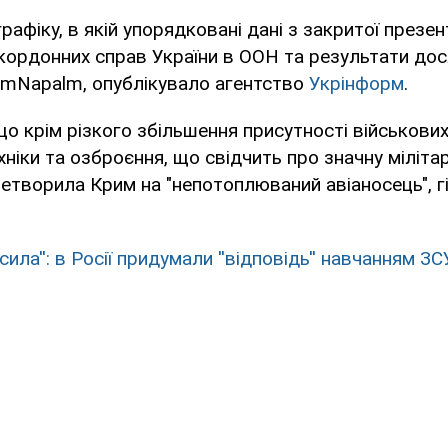
рафіку, в якій упорядковані дані з закритої презен
кордонних справ України в ООН та результати до
rmNapalm, опублікувало агентство
Укрінформ
.
що крім різкого збільшення присутності військових
хніки та озброєння, що свідчить про значну міліта
ретворила Крим на "непотоплюваний авіаносець", г
 сила'': в Росії придумали ''відповідь'' навчанням 