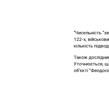
"Чисельність "зе
122-х, військови
кількість підвод
Також дослідни
Уточнюється, що
об'єкті "Феодосі