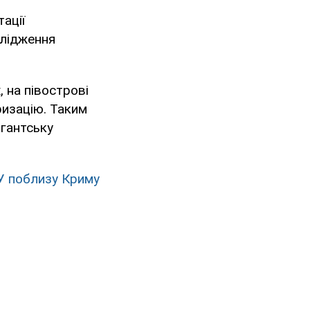
тації
слідження
, на півострові
ризацію. Таким
ігантську
ЗСУ поблизу Криму