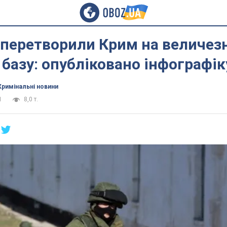
 перетворили Крим на величез
 базу: опубліковано інфографік
Кримінальні новини
1
8,0 т.