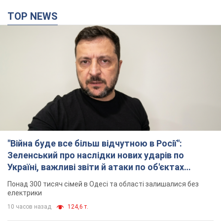
за заяву про загиблих дітей в Україні
Глава МЗС наголосив, що причиною загибелі українських
дітей є війна, яку розв'язала РФ
8 часов назад
7,6 т.
"Суттєві руйнування": Росія завдала
масованого удару по видобувних активах і
буровому майданчику "Укрнафти"
Проти видобувної інфраструктури ворог застосував десятки
БПЛА
8 часов назад
5,9 т.