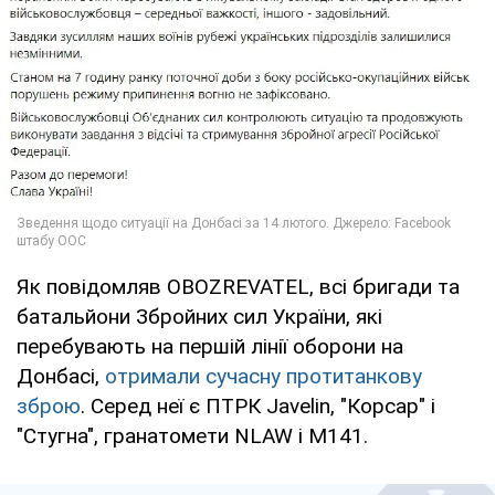
Як повідомляв OBOZREVATEL, всі бригади та
батальйони Збройних сил України, які
перебувають на першій лінії оборони на
Донбасі,
отримали сучасну протитанкову
зброю
. Серед неї є ПТРК Javelin, "Корсар" і
"Стугна", гранатомети NLAW і М141.