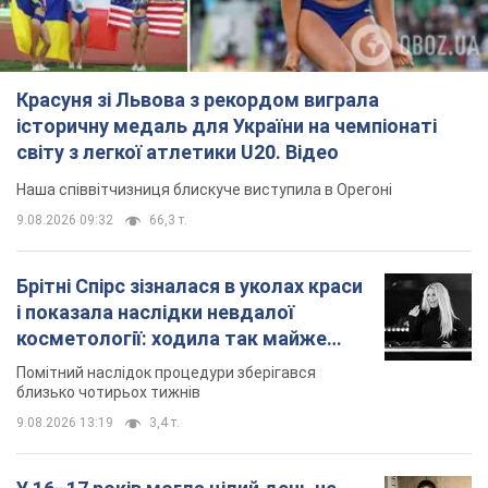
модельної кар’єри
Модель зізналася, які гонорари отримують її
колеги
9.08.2026 16:25
7,2 т.
TOP NEWS