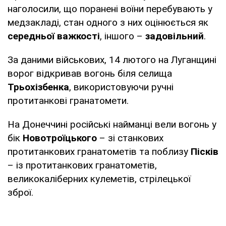
наголосили, що поранені воїни перебувають у
медзакладі, стан одного з них оцінюється як
середньої важкості
, іншого –
задовільний
.
За даними військових, 14 лютого на Луганщині
ворог відкривав вогонь біля селища
Трьохізбенка
, використовуючи ручні
протитанкові гранатомети.
На Донеччині російські найманці вели вогонь у
бік
Новотроїцького
– зі станкових
протитанкових гранатометів та поблизу
Пісків
– із протитанкових гранатометів,
великокаліберних кулеметів, стрілецької
зброї.