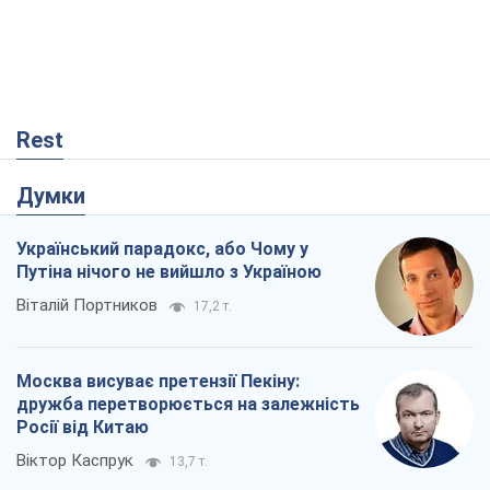
"останнього ривку"
Костянтин Машовець
3,4 т.
Дух Анкоріджа остаточно випарувався
Віктор Андрусів
5,7 т.