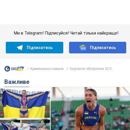
Красуня зі Львова з рекордом виграла
історичну медаль для України на чемпіонаті
світу з легкої атлетики U20. Відео
Наша співвітчизниця блискуче виступила в Орегоні
9.08.2026 09:32
66,3 т.
Брітні Спірс зізналася в уколах краси
і показала наслідки невдалої
косметології: ходила так майже
місяць
Помітний наслідок процедури зберігався
близько чотирьох тижнів
9.08.2026 13:19
3,4 т.
У 16–17 років могла цілий день не
їсти: українська модель Христина
Пономар розповіла про страшний бік