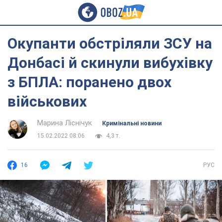
Окупанти обстріляли ЗСУ на
Донбасі й скинули вибухівку
з БПЛА: поранено двох
військових
Марина Ліснічук
Кримінальні новини
15.02.2022 08:06
4,3 т.
16
РУС