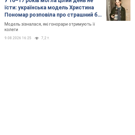
"Війна буде все більш відчутною в Росії":
Зеленський про наслідки нових ударів по
Україні, важливі звіти й атаки по об'єктах
ворога. Відео
Понад 300 тисяч сімей в Одесі та області залишалися без
електрики
10 часов назад
124,6 т.
"Вкрай прикро": Сибіга розкритикував ЮНІСЕФ