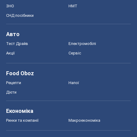
Шоу
Афіша
Плітки
Краса
Мода
Жіночий журнал