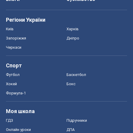
Авто
Тест Драйв
Електромобілі
Акції
Сервіс
Food Oboz
Рецепти
Напої
Дієти
Економіка
Ринки та компанії
Макроекономіка
MedOboz
Новини медицини
MAMACLUB