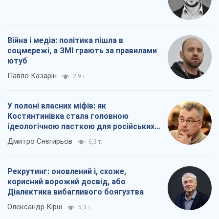
Про компанію
Команда
Правова інформація
Політика конфіденційності
Реклама на сайті
Документи
Редакційна політика
Журналісти OBOZ.UA на місці
подій
OBOZ.UA
Політика
Світ
Розслідування
Блоги
Суспільство