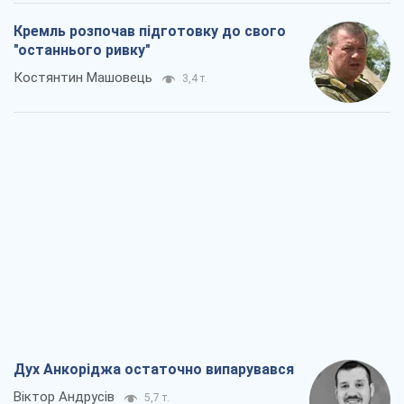
Війна і медіа: політика пішла в
соцмережі, а ЗМІ грають за правилами
ютуб
Павло Казарін
2,9 т.
У полоні власних міфів: як
Костянтинівка стала головною
ідеологічною пасткою для російських
окупантів
Дмитро Снєгирьов
6,3 т.
Рекрутинг: оновлений і, схоже,
корисний ворожий досвід, або
Діалектика вибагливого боягузтва
Олександр Кірш
5,3 т.
Всі думки