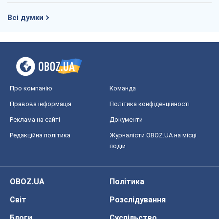
Регіони України
Київ
Харків
Запоріжжя
Дніпро
Черкаси
Спорт
Футбол
Баскетбол
Хокей
Бокс
Формула-1
Моя школа
ГДЗ
Підручники
Онлайн уроки
ДПА
ЗНО
НМТ
СНД посібники