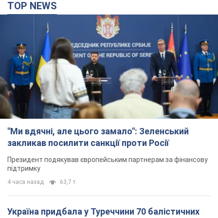
"Ми вдячні, але цього замало": Зеленський
закликав посилити санкції проти Росії
Президент подякував європейським партнерам за фінансову
підтримку
4 часа назад
63,7 т.
Україна придбала у Туреччини 70 балістичних
ракет і багато іншого озброєння: у Держдепі
США оприлюднили список
Держдеп вже поставив до відома американський Конгрес
2 часа назад
4,2 т.
"Нас почули на одне вухо": у містах України 24-й
день поспіль тривають мітинги на підтримку