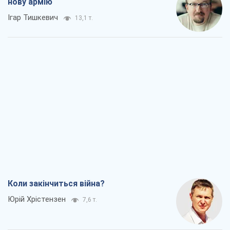
Коли закінчиться війна?
Юрій Хрістензен
7,6 т.
Україна вступила в надзвичайний
економічний стан. Чи є світло вкінці
тунелю?
Вадим Денисенко
6,4 т.
Чий буде Крим, той і переможе (NSJ), а
українських футбольних чиновників