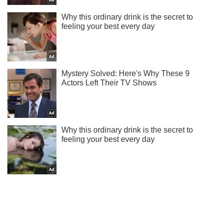
Тисни! Підписуйся! Читай тільки найкраще!
Підписатись
Підписатись