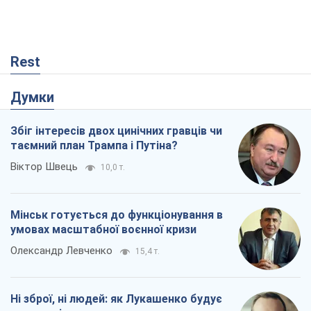
таємний план Трампа і Путіна?
Віктор Швець
10,0 т.
Мінськ готується до функціонування в
умовах масштабної воєнної кризи
Олександр Левченко
15,4 т.
Ні зброї, ні людей: як Лукашенко будує
нову армію
Ігар Тишкевич
13,1 т.