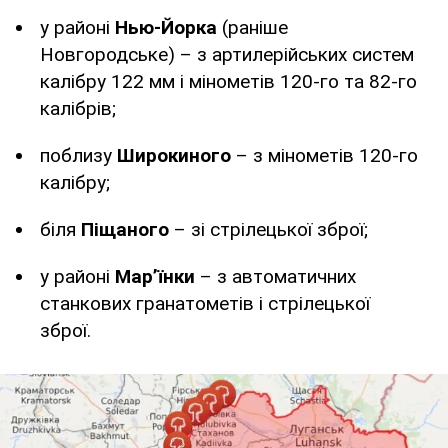
у районі
Нью-Йорка
(раніше
Новгородське) – з артилерійських систем
калібру 122 мм і мінометів 120-го та 82-го
калібрів;
поблизу
Широкиного
– з мінометів 120-го
калібру;
біля
Піщаного
– зі стрілецької зброї;
у районі
Мар’їнки
– з автоматичних
станкових гранатометів і стрілецької
зброї.