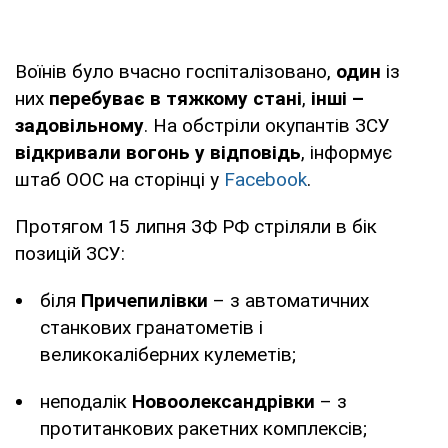
Воїнів було вчасно госпіталізовано,
один
із
них
перебуває в тяжкому стані
,
інші –
задовільному
. На обстріли окупантів ЗСУ
відкривали вогонь у відповідь
, інформує
штаб ООС на сторінці у
Facebook
.
Протягом 15 липня ЗФ РФ стріляли в бік
позицій ЗСУ:
біля
Причепилівки
– з автоматичних
станкових гранатометів і
великокаліберних кулеметів;
неподалік
Новоолександрівки
– з
протитанкових ракетних комплексів;