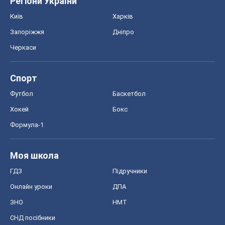
Хокей
Бокс
Формула-1
Моя школа
ГДЗ
Підручники
Онлайн уроки
ДПА
ЗНО
НМТ
СНД посібники
Авто
Тест Драйв
Електромобілі
Акції
Сервіс
Food Oboz