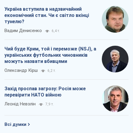
можуть назвати вбивцями
Олександр Кірш
6,2 т.
Захід проспав загрозу: Росія може
перевірити НАТО війною
Леонід Невзлін
7,9 т.
Всі думки
Про компанію
Команда
Правова інформація
Політика конфіденційності
Реклама на сайті
Документи