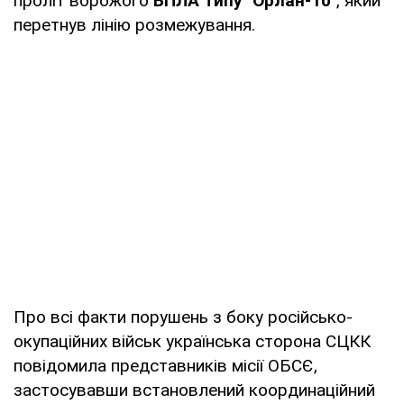
проліт ворожого
БПЛА типу "Орлан-10"
, який
перетнув лінію розмежування.
Про всі факти порушень з боку російсько-
окупаційних військ українська сторона СЦКК
повідомила представників місії ОБСЄ,
застосувавши встановлений координаційний