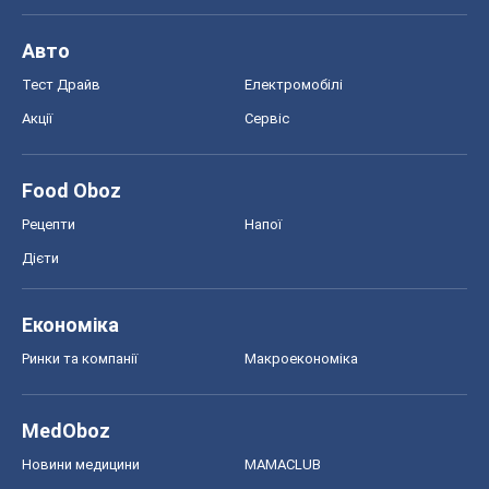
Рецепти
Напої
Дієти
Економіка
Ринки та компанії
Макроекономіка
MedOboz
Новини медицини
MAMACLUB
Шоу
Афіша
Плітки
Краса
Мода
Жіночий журнал