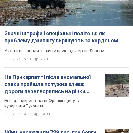
8.08.2026 05:10
2,2 т.
На Прикарпатті після аномальної
спеки пройшла потужна злива:
дороги перетворились на річки.
Відео
Негода накрила Івано-Франківщину та
курортний Буковель
8.08.2026 09:27
29,3 т.
Жінці нарахували 729 тис. грн боргу
за газ через покази зіпсованого
лічильника: суддя ухвалив
неочікуване рішення
Чи треба платити борг через донарахування
8 часов назад
31,2 т.