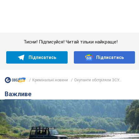
Кримінальні новини
Окупанти обстріляли ЗСУ...
Важливе
Значні штрафи і спеціальні полігони: як
проблему джипінгу вирішують за кордоном
Україні не завадить взяти приклад із країн Європи