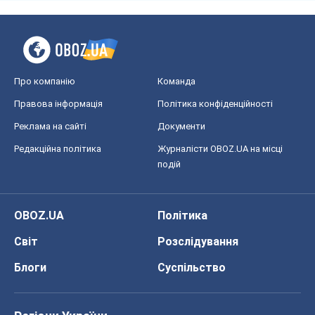
Редакційна політика
Журналісти OBOZ.UA на місці
подій
OBOZ.UA
Політика
Світ
Розслідування
Блоги
Суспільство
Регіони України
Київ
Харків
Запоріжжя
Дніпро
Черкаси
Спорт
Футбол
Баскетбол