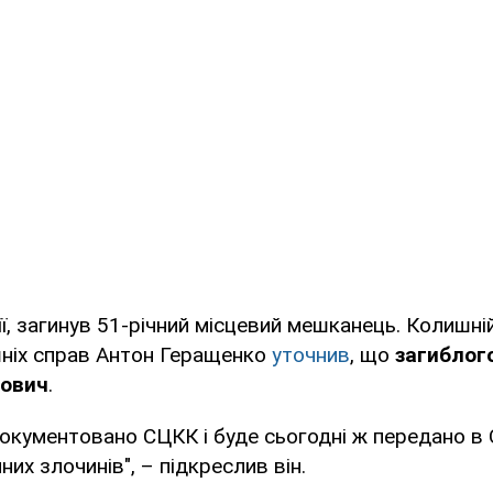
ії, загинув 51-річний місцевий мешканець. Колишні
шніх справ Антон Геращенко
уточнив
, що
загиблог
ович
.
окументовано СЦКК і буде сьогодні ж передано в
их злочинів", – підкреслив він.