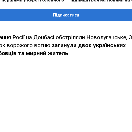
Підписатися
ння Росії на Донбасі обстріляли Новолуганське, 
док ворожого вогню
загинули двоє українських
бовців та мирний житель
.