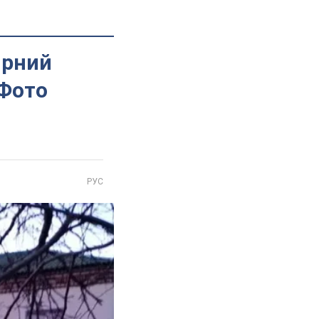
ирний
 Фото
РУС