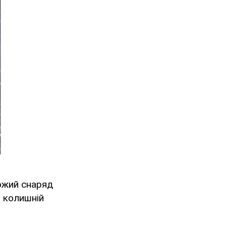
ожий снаряд
в колишній