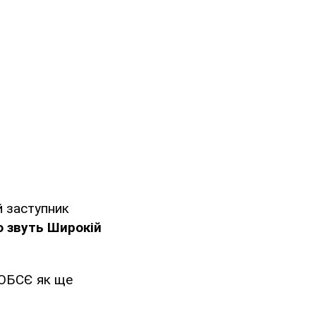
й заступник
о звуть Широкій
 ОБСЄ як ще