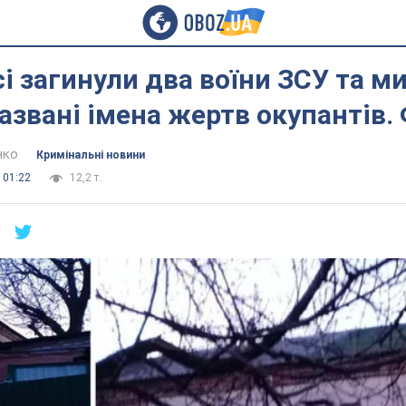
і загинули два воїни ЗСУ та м
азвані імена жертв окупантів.
нко
Кримінальні новини
 01:22
12,2 т.