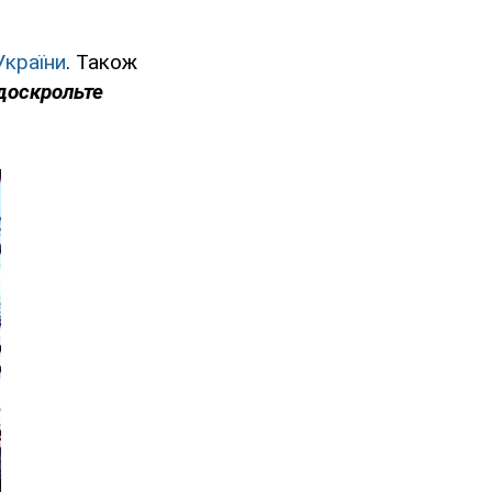
України
. Також
доскрольте