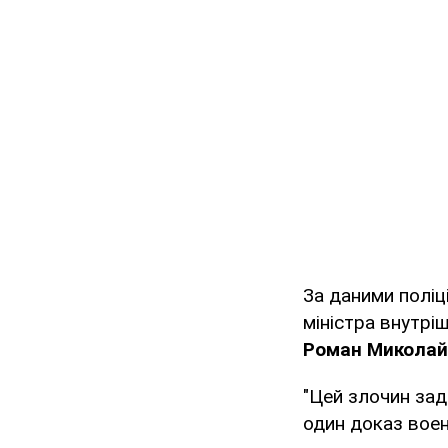
За даними поліц
міністра внутрі
Роман Миколай
"Цей злочин зад
один доказ военн