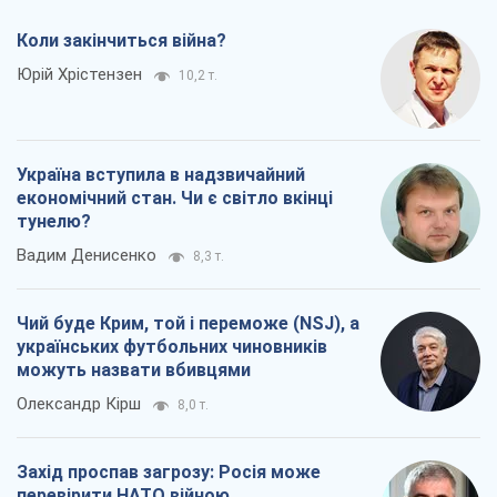
Коли закінчиться війна?
Юрій Хрістензен
10,2 т.
Україна вступила в надзвичайний
економічний стан. Чи є світло вкінці
тунелю?
Вадим Денисенко
8,3 т.
Чий буде Крим, той і переможе (NSJ), а
українських футбольних чиновників
можуть назвати вбивцями
Олександр Кірш
8,0 т.
Захід проспав загрозу: Росія може
перевірити НАТО війною