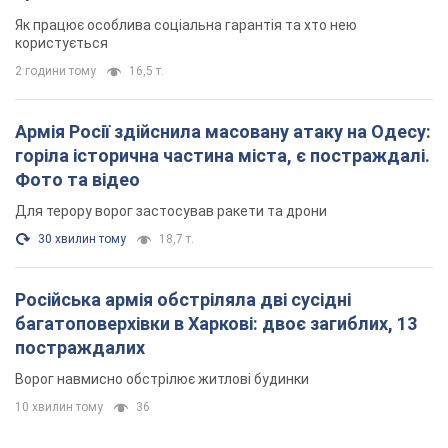
Як працює особлива соціальна гарантія та хто нею
користується
2 години тому
16,5 т.
Армія Росії здійснила масовану атаку на Одесу:
горіла історична частина міста, є постраждалі.
Фото та відео
Для терору ворог застосував ракети та дрони
30 хвилин тому
18,7 т.
Російська армія обстріляла дві сусідні
багатоповерхівки в Харкові: двоє загиблих, 13
постраждалих
Ворог навмисно обстрілює житлові будинки
10 хвилин тому
36