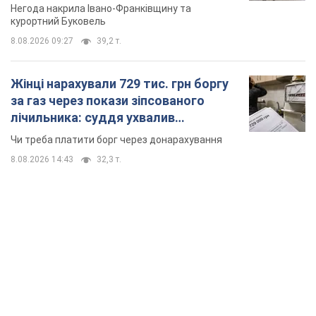
Відео
Негода накрила Івано-Франківщину та
курортний Буковель
8.08.2026 09:27
39,2 т.
Жінці нарахували 729 тис. грн боргу
за газ через покази зіпсованого
лічильника: суддя ухвалив
неочікуване рішення
Чи треба платити борг через донарахування
8.08.2026 14:43
32,3 т.