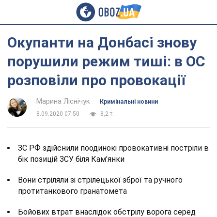
Окупанти на Донбасі знову
порушили режим тиші: в ОС
розповіли про провокації
Марина Ліснічук
Кримінальні новини
8.09.2020 07:50
8,2 т.
ЗС РФ здійснили поодинокі провокативні постріли в
бік позицій ЗСУ біля Кам’янки
Вони стріляли зі стрілецької зброї та ручного
протитанкового гранатомета
Бойових втрат внаслідок обстрілу ворога серед