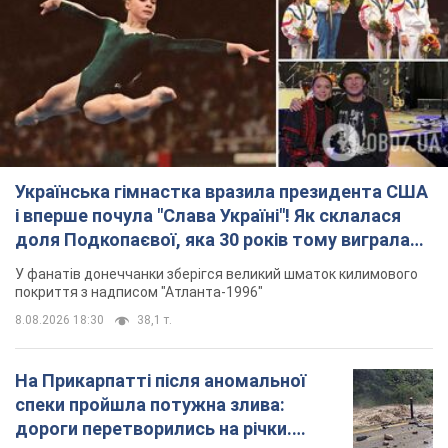
Українська гімнастка вразила президента США
і вперше почула "Слава Україні"! Як склалася
доля Подкопаєвої, яка 30 років тому виграла
"золото" Олімпіади
У фанатів донеччанки зберігся великий шматок килимового
покриття з надписом "Атланта-1996"
8.08.2026 18:30
38,1 т.
На Прикарпатті після аномальної
спеки пройшла потужна злива:
дороги перетворились на річки.