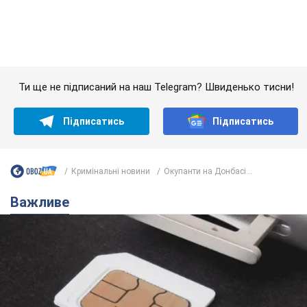
Українці масово переносять свої мобільні
номери на одного й того самого оператора: на
який найчастіше переходять
Мобільні тарифи досягли критичної межі
10 годин тому
64,2 т.
Українців планують виселяти з
квартир: "слуга народу" розповіла,
хто ухвалюватиме рішення про
знесення будинків
Чому хочуть зносити оселі українців
11 годин тому
58,6 т.