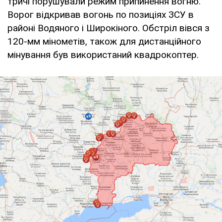
тричі порушували режим припинення вогню.
Ворог відкривав вогонь по позиціях ЗСУ в
районі Водяного і Широкіного. Обстріл вівся з
120-мм мінометів, також для дистанційного
мінування був використаний квадрокоптер.