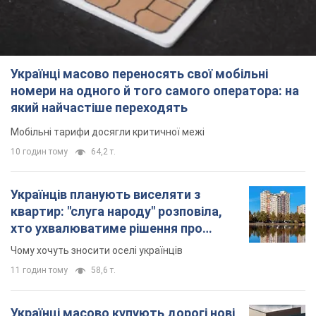
Українці масово купують дорогі нові
авто: скільки коштує
найпопулярніша модель
Які марки автомобілів воліють купувати
мешканці України
11 годин тому
37,7 т.