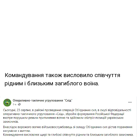
Командування також висловило співчуття
рідним і близьким загиблого воїна.