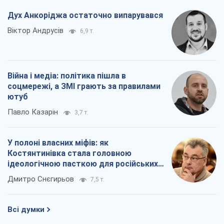
Всі думки
Про компанію
Команда
Правова інформація
Політика конфіденційності
Реклама на сайті
Документи
Редакційна політика
Журналісти OBOZ.UA на місці
подій
OBOZ.UA
Політика
Світ
Розслідування
Блоги
Суспільство