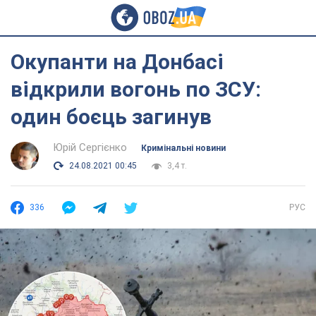
Окупанти на Донбасі
відкрили вогонь по ЗСУ:
один боєць загинув
Юрій Сергієнко
Кримінальні новини
24.08.2021 00:45
3,4 т.
336
РУС