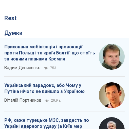
РФ, каже турецьке МЗС, завдасть по
Україні ядерного удару (а Київ мер
знищує й без цього)
Олександр Кірш
753
Кремль розпочав підготовку до свого
"останнього ривку"