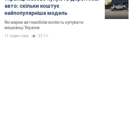
TOP NEWS
Путін не готовий завершувати війну: дві карти
Кремля, які потрібно вибити, щоб змінити його
думку. Інтерв’ю з Веселовським
Без зміни російських розрахунків швидкого завершення війни
не буде