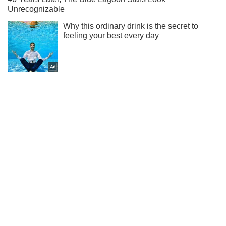
Ти ще не підписаний на наш Telegram? Швиденько тисни!
Підписатись
Підписатись
Кримінальні новини
Окупанти на Донбасі...
Важливе