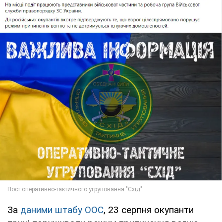
За
даними штабу ООС
, 23 серпня окупанти