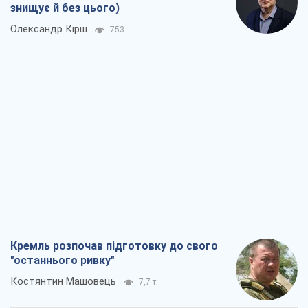
Костянтин Машовець
7,7 т.
Дух Анкоріджа остаточно випарувався
Віктор Андрусів
6,9 т.
Війна і медіа: політика пішла в
соцмережі, а ЗМІ грають за правилами
ютуб
Павло Казарін
3,7 т.
У полоні власних міфів: як
Костянтинівка стала головною
ідеологічною пасткою для російських
окупантів
Дмитро Снєгирьов
7,5 т.