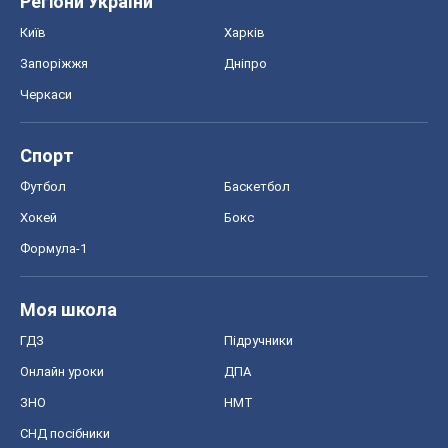
СНД посібники
Авто
Тест Драйв
Електромобілі
Акції
Сервіс
Food Oboz
Рецепти
Напої
Дієти
Економіка
Ринки та компанії
Макроекономіка
MedOboz