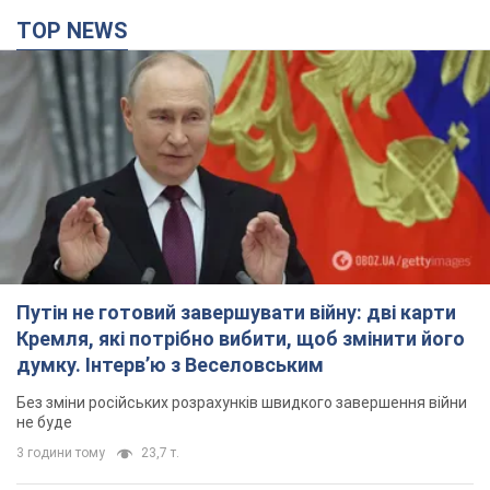
3 години тому
23,7 т.
Дрони атакували НПЗ у Нижньокамську: після
вибухів було видно дим. Відео
Місцеві активно публікували фото та відео
3 години тому
3,8 т.
Україна готує Чорнобиль до чергової спроби
вторгнення з боку Росії – медіа
Журналісти розповіли, що відбувається в зоні
5 годин тому
16,8 т.