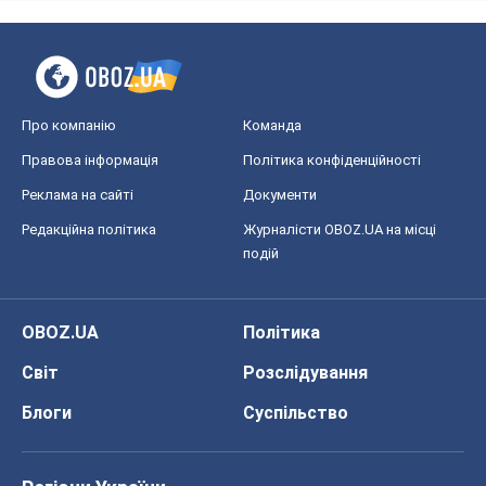
Регіони України
Київ
Харків
Запоріжжя
Дніпро
Черкаси
Спорт
Футбол
Баскетбол
Хокей
Бокс
Формула-1
Моя школа
ГДЗ
Підручники
Онлайн уроки
ДПА
ЗНО
НМТ