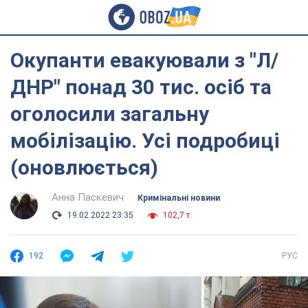
Окупанти евакуювали з "Л/
ДНР" понад 30 тис. осіб та
оголосили загальну
мобілізацію. Усі подробиці
(оновлюється)
Анна Паскевич
Кримінальні новини
19.02.2022 23:35
102,7 т.
192
РУС