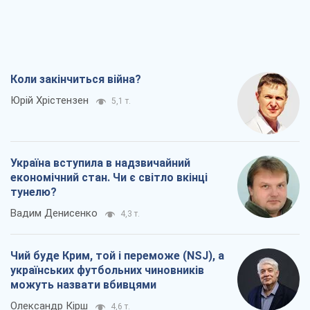
Вадим Денисенко
4,3 т.
Чий буде Крим, той і переможе (NSJ), а
українських футбольних чиновників
можуть назвати вбивцями
Олександр Кірш
4,6 т.
Захід проспав загрозу: Росія може
перевірити НАТО війною
Леонід Невзлін
7,0 т.
Всі думки