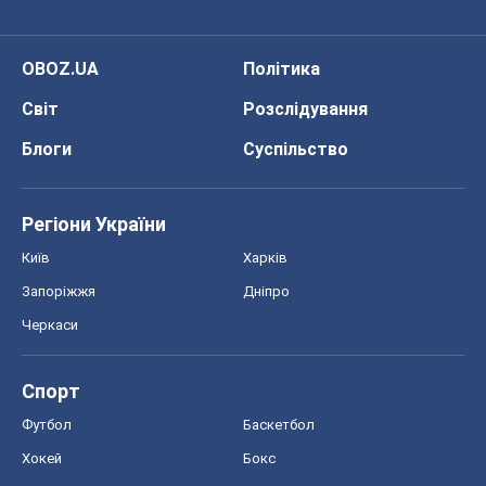
Черкаси
Спорт
Футбол
Баскетбол
Хокей
Бокс
Формула-1
Моя школа
ГДЗ
Підручники
Онлайн уроки
ДПА
ЗНО
НМТ
СНД посібники
Авто