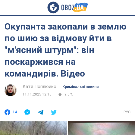
Окупанта закопали в землю
по шию за відмову йти в
"м'ясний штурм": він
поскаржився на
командирів. Відео
Катя Поплюйко
Кримінальні новини
11.11.2025 12:15
9,5 т.
14
РУС