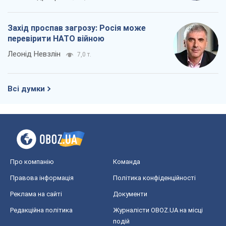
Про компанію
Команда
Правова інформація
Політика конфіденційності
Реклама на сайті
Документи
Редакційна політика
Журналісти OBOZ.UA на місці
подій
OBOZ.UA
Політика
Світ
Розслідування
Блоги
Суспільство
Регіони України
Київ
Харків
Запоріжжя
Дніпро