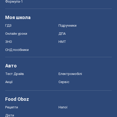
Тест Драйв
Електромобілі
Акції
Сервіс
Food Oboz
Рецепти
Напої
Дієти
Економіка
Ринки та компанії
Макроекономіка
MedOboz
Новини медицини
MAMACLUB
Шоу