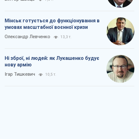
Коли закінчиться війна?
Юрій Хрістензен
5,1 т.
Україна вступила в надзвичайний
економічний стан. Чи є світло вкінці
тунелю?