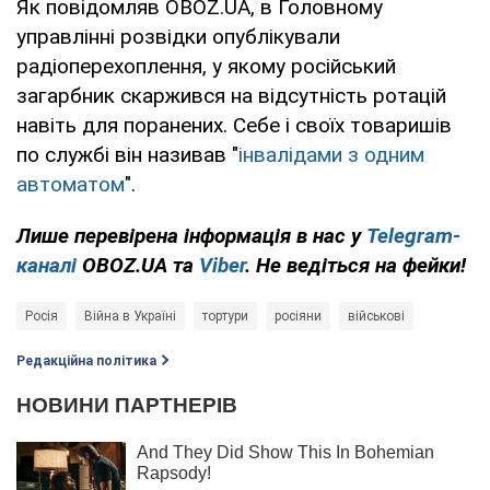
Як повідомляв OBOZ.UA, в Головному
управлінні розвідки опублікували
радіоперехоплення, у якому російський
загарбник скаржився на відсутність ротацій
навіть для поранених. Себе і своїх товаришів
по службі він називав "
інвалідами з одним
автоматом
".
Лише перевірена інформація в нас у
Telegram-
каналі
OBOZ.UA та
Viber
. Не ведіться на фейки!
Росія
Війна в Україні
тортури
росіяни
військові
Редакційна політика