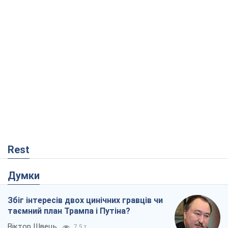
Rest
Думки
Збіг інтересів двох цинічних гравців чи
таємний план Трампа і Путіна?
Віктор Швець
7,5 т.
Мінськ готується до функціонування в
умовах масштабної воєнної кризи
Олександр Левченко
13,3 т.
Ні зброї, ні людей: як Лукашенко будує
нову армію
Ігар Тишкевич
10,5 т.