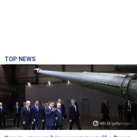
Кремль отримав "вікно можливостей", а Трамп
залишився майже без ракет: як бути Україні?
Інтерв’ю з Мельником
Думка, що в Росії закінчаться балістичні ракети, вкрай
небезпечна, наголосив експерт
6 часов назад
31,3 т.
Україна має домовленості на щомісячну
поставку ракет до Patriot від США: Зеленський
розкрив подробиці
Київ також веде активні переговори з європейськими