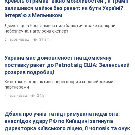
партнерами
4 часа назад
24,5 т.
Дбала про учнів та підтримувала педагогів:
внаслідок удару РФ по Київщині загинула
директорка київського ліцею, її чоловік та онук
Вічна пам'ять жертвам російського терору
5 часов назад
16,1 т.