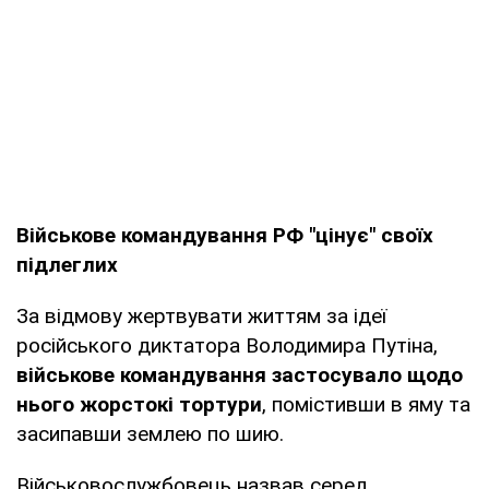
Військове командування РФ "цінує" своїх
підлеглих
За відмову жертвувати життям за ідеї
російського диктатора Володимира Путіна,
військове командування застосувало щодо
нього жорстокі тортури
, помістивши в яму та
засипавши землею по шию.
Військовослужбовець назвав серед