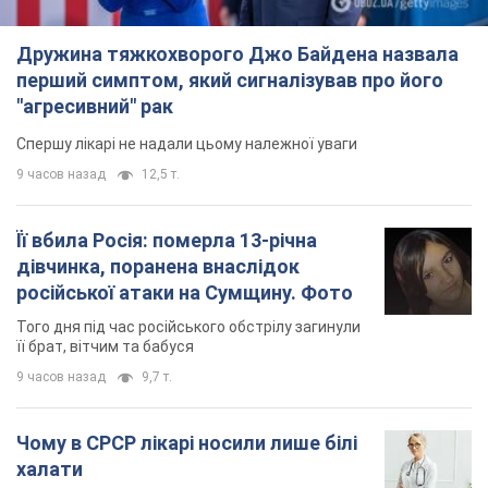
Того дня під час російського обстрілу загинули
її брат, вітчим та бабуся
9 часов назад
9,7 т.
Чому в СРСР лікарі носили лише білі
халати
У цьому був як практичний, так і символічний
сенс
8 часов назад
4,3 т.