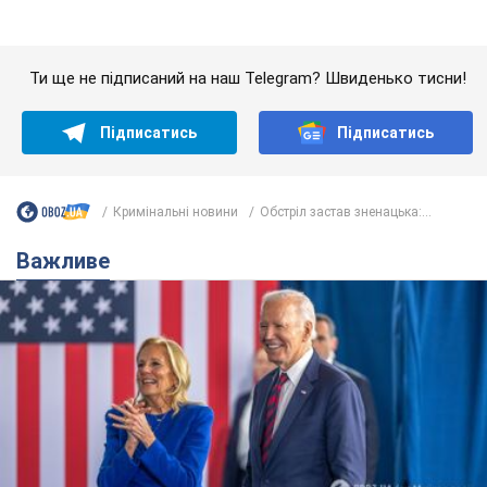
Дружина тяжкохворого Джо Байдена назвала
перший симптом, який сигналізував про його
"агресивний" рак
Спершу лікарі не надали цьому належної уваги
9 часов назад
12,5 т.
Її вбила Росія: померла 13-річна
дівчинка, поранена внаслідок
російської атаки на Сумщину. Фото