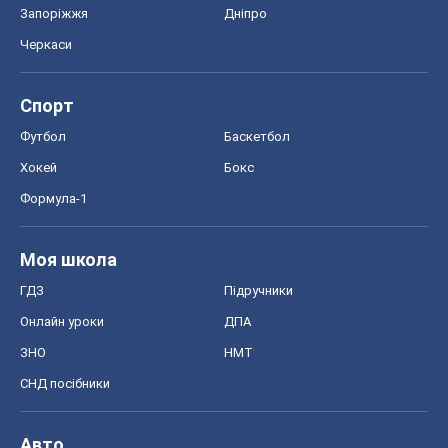
ГДЗ
Підручники
Онлайн уроки
ДПА
ЗНО
НМТ
СНД посібники
Авто
Тест Драйв
Електромобілі
Акції
Сервіс
Food Oboz
Рецепти
Напої
Дієти
Економіка
Ринки та компанії
Макроекономіка