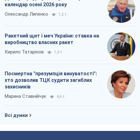
Марина Ставнійчук
4,6 т.
Всі думки
Про компанію
Команда
Правова інформація
Політика конфіденційності
Реклама на сайті
Документи
Редакційна політика
Журналісти OBOZ.UA на місці
подій
OBOZ.UA
Політика