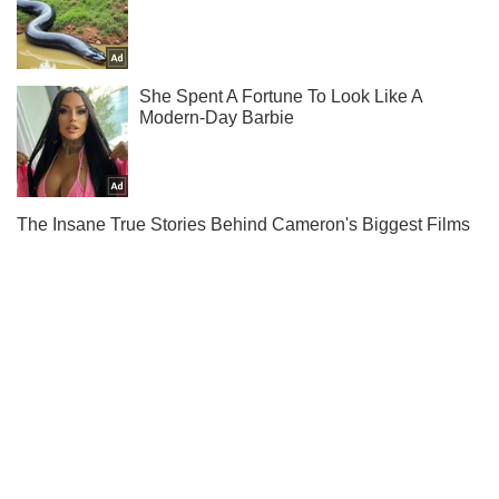
Ти ще не підписаний на наш Telegram? Швиденько тисни!
Підписатись
Підписатись
Кримінальні новини
Обстріл застав зненацька:...
Важливе