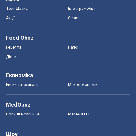
MedOboz
Новини медицини
MAMACLUB
Шоу
Афіша
Плітки
Краса
Мода
Жіночий журнал