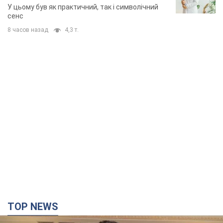
TOP NEWS
"Захист нашого життя": Зеленський про
антибалістику FREYJA, санкції проти Росії й
підтримку аграріїв. Відео