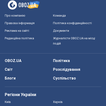
Світ
Розслідування
Блоги
Суспільство
Регіони України
Київ
Харків
Запоріжжя
Дніпро
Черкаси
Спорт
Футбол
Баскетбол
Хокей
Бокс
Формула-1
Моя школа