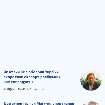
Як атаки Сил оборони України
скоротили експорт російських
нафтопродуктів
Андрій Клименко
1,2 т.
Два супертурніри Магучіх: спортивний
календар осені 2026 року
Олександр Липенко
1,2 т.
Ракетний щит і меч України: ставка на
виробництво власних ракет
Кирило Татарінов
1,9 т.
Посмертна "презумпція винуватості":
хто дозволив ТЦК судити загиблих
захисників