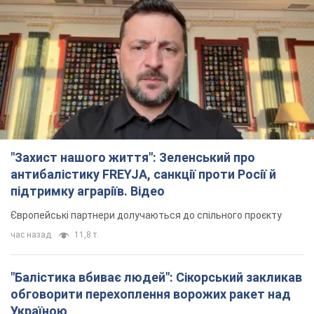
Європейські партнери долучаються до спільного проєкту
час назад
11,8 т.
"Балістика вбиває людей": Сікорський закликав
обговорити перехоплення ворожих ракет над
Україною
Глава МЗС Польщі закликав до збиття російських ракет над
Україною
2 часа назад
3,1 т.
Податкова передасть Міноборони дані про
чоловіків 18-60 років: для чого це потрібно
Це потрібно для перевірки військового обліку
3 часа назад
12,9 т.