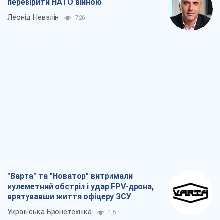
перевірити НАТО війною
Леонід Невзлін
726
"Варта" та "Новатор" витримали
кулеметний обстріл і удар FPV-дрона,
врятувавши життя офіцеру ЗСУ
Українська Бронетехніка
1,5 т.