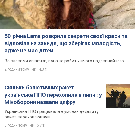
50-річна Lama розкрила секрети своєї краси та
відповіла на закиди, що зберігає молодість,
адже не має дітей
За словами співачки, вона не робить нічого надзвичайного
2 години тому
4,3 т.
Скільки балістичних ракет
українська ППО перехопила в липні: у
Міноборони назвали цифру
Українська ППО працювала в умовах дефіциту
ракет-перехоплювачів
5 годин тому
6,7 т.