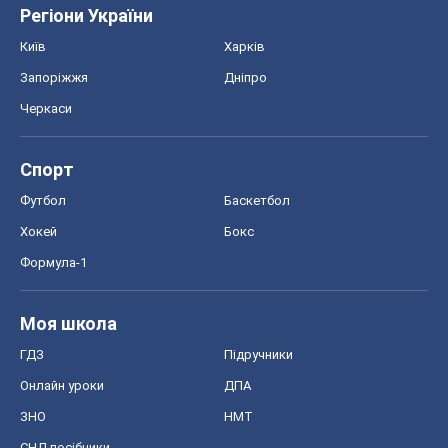
Регіони України
Київ
Харків
Запоріжжя
Дніпро
Черкаси
Спорт
Футбол
Баскетбол
Хокей
Бокс
Формула-1
Моя школа
ГДЗ
Підручники
Онлайн уроки
ДПА
ЗНО
НМТ
СНД посібники