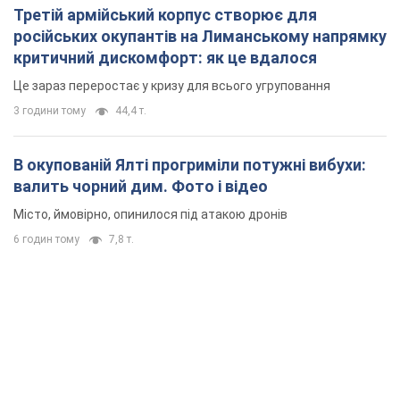
Третій армійський корпус створює для
російських окупантів на Лиманському напрямку
критичний дискомфорт: як це вдалося
Це зараз переростає у кризу для всього угруповання
3 години тому
44,4 т.
В окупованій Ялті прогриміли потужні вибухи:
валить чорний дим. Фото і відео
Місто, ймовірно, опинилося під атакою дронів
6 годин тому
7,8 т.