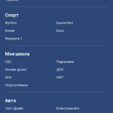
Моя школа
ГДЗ
Підручники
Онлайн уроки
ДПА
ЗНО
НМТ
СНД посібники
Авто
Тест Драйв
Електромобілі
Акції
Сервіс
Food Oboz
Рецепти
Напої
Дієти