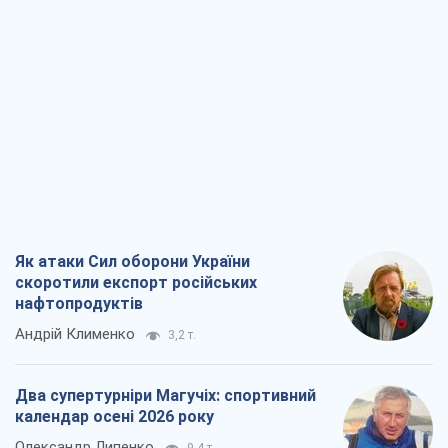
Як атаки Сил оборони України
скоротили експорт російських
нафтопродуктів
Андрій Клименко
3,2 т.
Два супертурніри Магучіх: спортивний
календар осені 2026 року
Олександр Липенко
9,4 т.
Ракетний щит і меч України: ставка на
виробництво власних ракет
Кирило Татарінов
3,8 т.
Посмертна "презумпція винуватості":