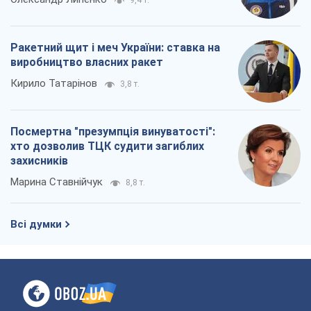
хто дозволив ТЦК судити загиблих
захисників
Марина Ставнійчук
8,8 т.
Всі думки
Про компанію
Команда
Правова інформація
Політика конфіденційності
Реклама на сайті
Документи
Редакційна політика
Журналісти OBOZ.UA на місці
подій