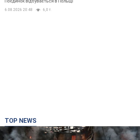
TOP NEWS
Кремль "спалює" останні запаси балістики в