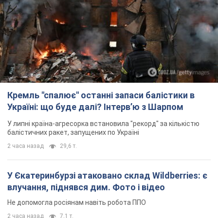
Україні: що буде далі? Інтерв’ю з Шарпом
У липні країна-агресорка встановила "рекорд" за кількістю
балістичних ракет, запущених по Україні
2 часа назад
29,6 т.
У Єкатеринбурзі атаковано склад Wildberries: є
влучання, піднявся дим. Фото і відео
Не допомогла росіянам навіть робота ППО
2 часа назад
7,1 т.
З 1 вересня українським вчителям підвищать
зарплати: Корецький розкрив деталі
Одночасно з підвищенням зарплат педагогам уряд
анонсував збільшення студентських стипендій
9 часов назад
8,6 т.