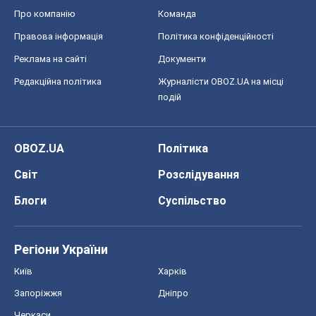
OBOZ.UA
Політика
Світ
Розслідування
Блоги
Суспільство
Регіони України
Київ
Харків
Запоріжжя
Дніпро
Черкаси
Спорт
Футбол
Баскетбол
Хокей
Бокс
Формула-1