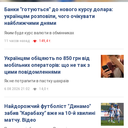
Українцям обіцяють по 850 грн від
мобільних операторів: що не так з
цими повідомленнями
Як не потрапити в пастку шахраїв
6.08.2026 21:02
14,0 т.
Найдорожчий футболіст "Динамо"
забив "Карабаху" вже на 10-й хвилині
матчу. Відео
Поєдинок відбувається в Польщі
6.08.2026 20:48
6,0 т.