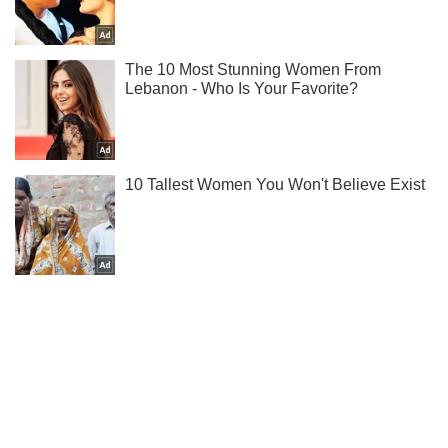
Ти ще не читаєш наш Telegram? А даремно! Підписуйся
Підписатись
Підписатись
Кримінальні новини
Об'єднані сили розгромили...