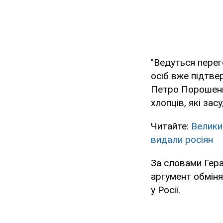
"Ведуться перег
осіб вже підтвер
Петро Порошенк
хлопців, які засу
Читайте:
Велики
видали росіян
За словами Гера
аргумент обміня
у Росії.