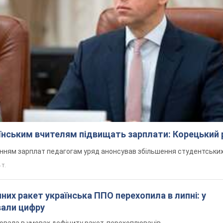
аїнським вчителям підвищать зарплати: Корецький 
нням зарплат педагогам уряд анонсував збільшення студентських
 т.
них ракет українська ППО перехопила в липні: у
вали цифру
ювала в умовах дефіциту ракет-перехоплювачів