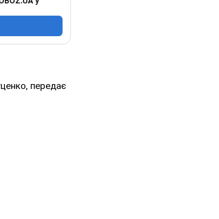
 OBOZ.UA у
уценко, передає