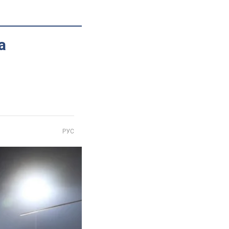
а
РУС