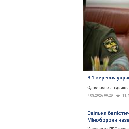
З 1 вересня укр
Одночасно з підвище
7.08.2026 00:29
11,4
Скільки балістич
Міноборони наз
Українська ППО прац