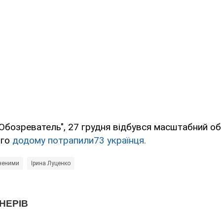
Обозреватель", 27 грудня відбувся масштабний об
ого
додому потрапили
73 українця.
неними
Ірина Луценко