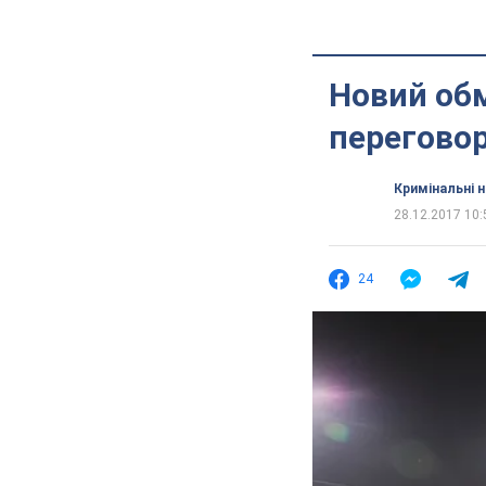
Новий обм
перегово
Кримінальні 
28.12.2017 10:
24