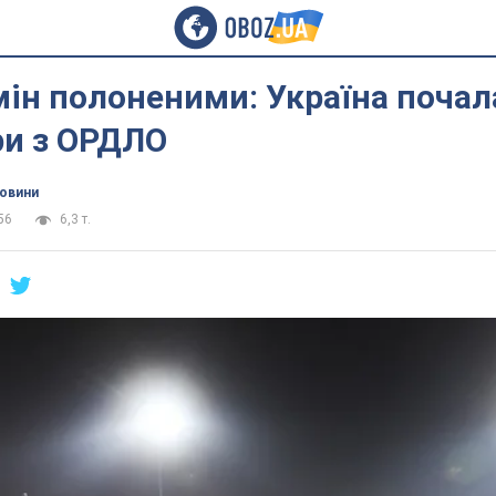
ін полоненими: Україна почал
ри з ОРДЛО
новини
56
6,3 т.