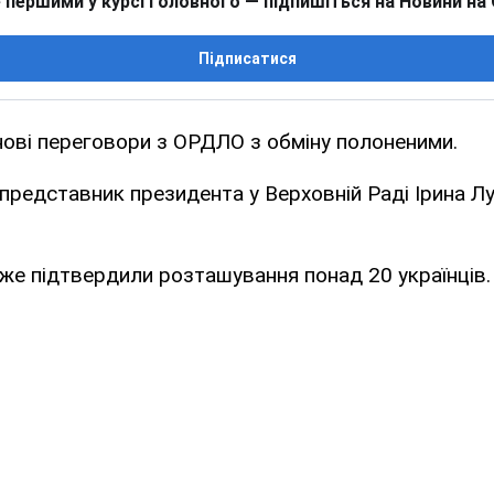
 першими у курсі головного — підпишіться на Новини на
Підписатися
нові переговори з ОРДЛО з обміну полоненими.
представник президента у Верховній Раді Ірина Л
же підтвердили розташування понад 20 українців.