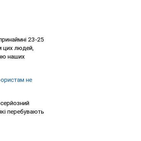
инаймні 23-25 ​​
м цих людей,
ню наших
рористам не
 серйозний
які перебувають