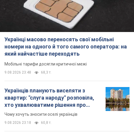
Українці масово переносять свої мобільні
номери на одного й того самого оператора: на
який найчастіше переходять
Мобільні тарифи досягли критичної межі
9.08.2026 23:48
68,3 т.
Українців планують виселяти з
квартир: "слуга народу" розповіла,
хто ухвалюватиме рішення про
знесення будинків
Чому хочуть зносити оселі українців
9.08.2026 23:18
60,8 т.