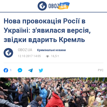
Нова провокація Росії в
Україні: з'явилася версія,
звідки вдарить Кремль
OBOZ.UA
Кримінальні новини
12.10.2017 14:05
16,5 т.
1
РУС