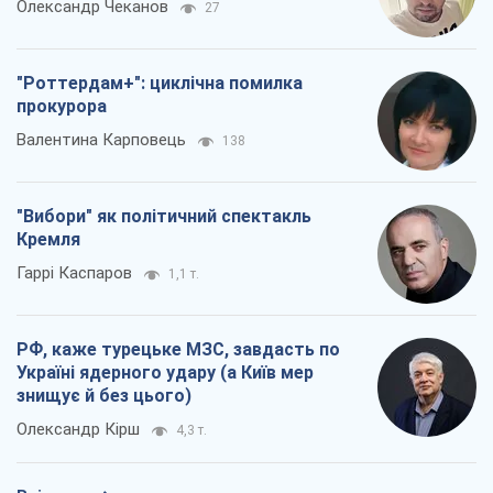
Олександр Чеканов
27
"Роттердам+": циклічна помилка
прокурора
Валентина Карповець
138
"Вибори" як політичний спектакль
Кремля
Гаррі Каспаров
1,1 т.
РФ, каже турецьке МЗС, завдасть по
Україні ядерного удару (а Київ мер
знищує й без цього)
Олександр Кірш
4,3 т.