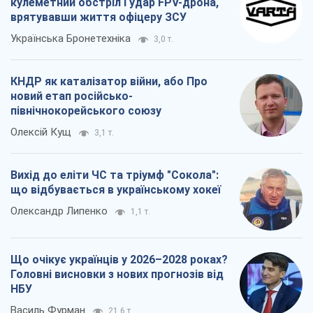
кулеметний обстріл і удар FPV-дрона,
врятувавши життя офіцеру ЗСУ
Українська Бронетехніка
3,0 т.
КНДР як каталізатор війни, або Про
новий етап російсько-
північнокорейського союзу
Олексій Кущ
3,1 т.
Вихід до еліти ЧС та тріумф "Сокола":
що відбувається в українському хокеї
Олександр Липенко
1,1 т.
Що очікує українців у 2026–2028 роках?
Головні висновки з нових прогнозів від
НБУ
Василь Фурман
21,6 т.