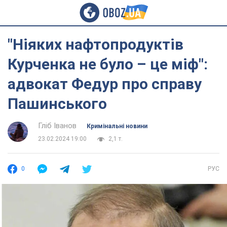
"Ніяких нафтопродуктів
Курченка не було – це міф":
адвокат Федур про справу
Пашинського
Гліб Іванов
Кримінальні новини
23.02.2024 19:00
2,1 т.
0
РУС