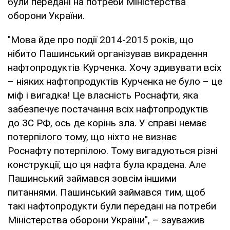
були передані на потреби Міністерства
оборони України.
"Мова йде про події 2014-2015 років, що
нібито Пашинський організував викрадення
нафтопродуктів Курченка. Хочу здивувати всіх
– ніяких нафтопродуктів Курченка не було – це
міф і вигадка! Це власність Роснафти, яка
забезпечує постачання всіх нафтопродуктів
до ЗС РФ, ось де корінь зла. У справі немає
потерпілого тому, що ніхто не визнає
Роснафту потерпілою. Тому вигадуються різні
конструкції, що ця нафта була крадена. Але
Пашинський займався зовсім іншими
питаннями. Пашинський займався тим, щоб
такі нафтопродукти були передані на потреби
Міністерства оборони України", – зауважив