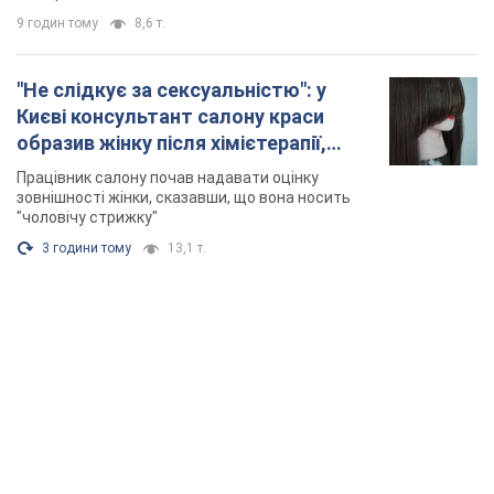
9 годин тому
8,6 т.
"Не слідкує за сексуальністю": у
Києві консультант салону краси
образив жінку після хімієтерапії,
розгорівся скандал. Фото
Працівник салону почав надавати оцінку
зовнішності жінки, сказавши, що вона носить
"чоловічу стрижку"
3 години тому
13,1 т.