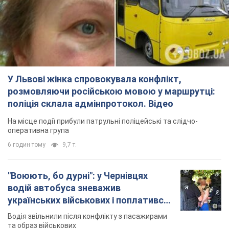
У Львові жінка спровокувала конфлікт,
розмовляючи російською мовою у маршрутці:
поліція склала адмінпротокол. Відео
На місце події прибули патрульні поліцейські та слідчо-
оперативна група
6 годин тому
9,7 т.
"Воюють, бо дурні": у Чернівцях
водій автобуса зневажив
українських військових і поплатився.
Відео
Водія звільнили після конфлікту з пасажирами
та образ військових