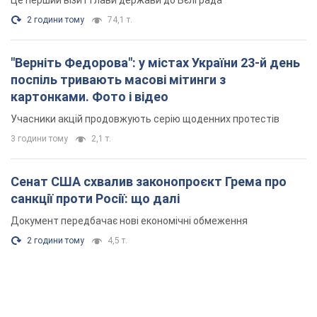
Це перший візит глави держави до Бєлграда
2 години тому
74,1 т.
"Верніть Федорова": у містах України 23-й день
поспіль тривають масові мітинги з
картонками. Фото і відео
Учасники акцій продовжують серію щоденних протестів
3 години тому
2,1 т.
Сенат США схвалив законопроєкт Грема про
санкції проти Росії: що далі
Документ передбачає нові економічні обмеження
2 години тому
4,5 т.