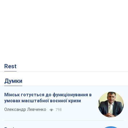
Думки
Мінськ готується до функціонування в
умовах масштабної воєнної кризи
Олександр Левченко
798
Росія втрачає ресурси поза планом: хто
насправді диктує темп війни
Сергій Місюра
10,4 т.
Захід проспав загрозу: Росія може
перевірити НАТО війною
Леонід Невзлін
4,4 т.