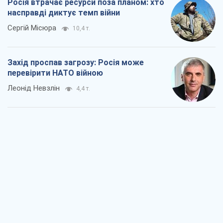
"Варта" та "Новатор" витримали
кулеметний обстріл і удар FPV-дрона,
врятувавши життя офіцеру ЗСУ
Українська Бронетехніка
3,8 т.
КНДР як каталізатор війни, або Про
новий етап російсько-
північнокорейського союзу
Олексій Кущ
3,9 т.