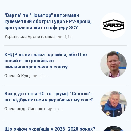
Вихід до еліти ЧС та тріумф "Сокола":
що відбувається в українському хокеї
Олександр Липенко
1,7 т.
Що очікує українців у 2026–2028 роках?
Головні висновки з нових прогнозів від
НБУ
Василь Фурман
28,0 т.
Всі думки