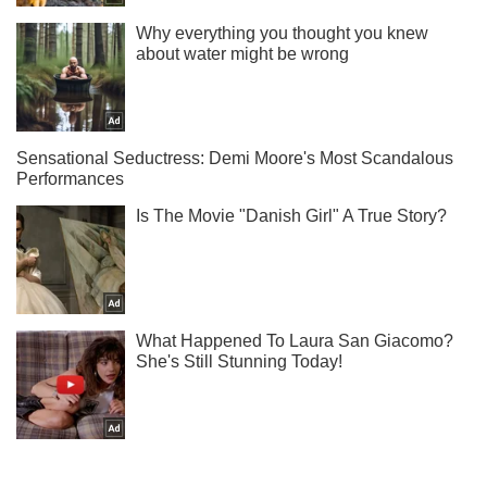
Підпишись на Telegram-канал і подивись, що відбудеться