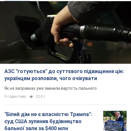
українцям розповіли, чого очікувати
Як на заправках уже змінили вартість пального
9 годин тому
23,0 т.
"Білий дім не є власністю Трампа":
суд США зупинив будівництво
бальної зали за $400 млн
Трамп вже заявив, що негайно подасть
апеляцію а це "жахливе рішення"
8 годин тому
1,9 т.
Війна змінює не лише тактику: в НГУ
показали інженерні рішення проти
російських FPV-дронів. Фото
Це "постапокаліптична естетика зі світу
"Шаленого Макса"
9 годин тому
7,4 т.