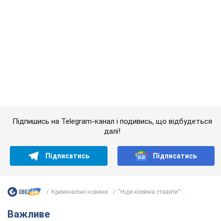
далі!
Підписатись
Підписатись
Кримінальні новини
''Ніде клейма ставити'':...
Важливе
АЗС "готуються" до суттєвого підвищення цін: