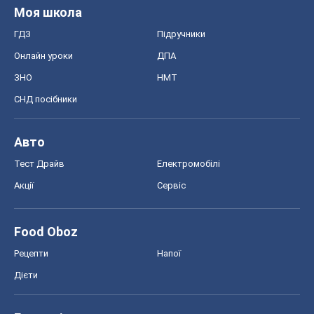
Акції
Сервіс
Food Oboz
Рецепти
Напої
Дієти
Економіка
Ринки та компанії
Макроекономіка
MedOboz
Новини медицини
MAMACLUB
Шоу
Афіша
Плітки