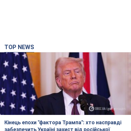
Кінець епохи "фактора Трампа": хто насправді
забезпечить Україні захист від російської
балістики. Інтерв’ю з Безсмертним
Володимир Зеленський зустрівся з українським дипломата
та окреслив нове бачення війни та ролі міжнародних
партнерів у боротьбі з Росією
годину тому
5,5 т.
У Києві внаслідок російської атаки
постраждали четверо людей. Фото
Ворог продовжує регулярний ракетний терор столиці