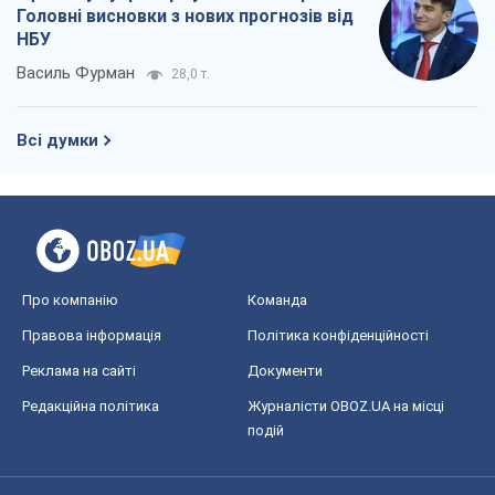
Про компанію
Команда
Правова інформація
Політика конфіденційності
Реклама на сайті
Документи
Редакційна політика
Журналісти OBOZ.UA на місці
подій
OBOZ.UA
Політика
Світ
Розслідування
Блоги
Суспільство
Регіони України
Київ
Харків
Запоріжжя
Дніпро
Черкаси