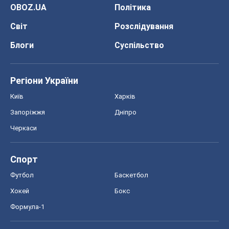
Спорт
Футбол
Баскетбол
Хокей
Бокс
Формула-1
Моя школа
ГДЗ
Підручники
Онлайн уроки
ДПА
ЗНО
НМТ
СНД посібники
Авто
Тест Драйв
Електромобілі