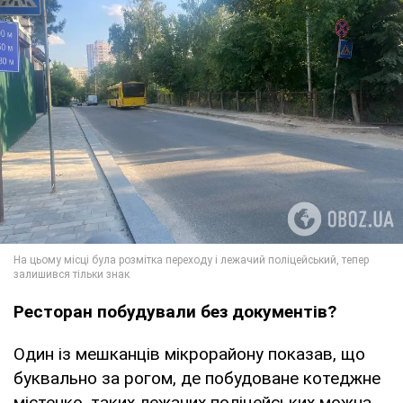
Ресторан побудували без документів?
Один із мешканців мікрорайону показав, що
буквально за рогом, де побудоване котеджне
містечко, таких лежачих поліцейських можна