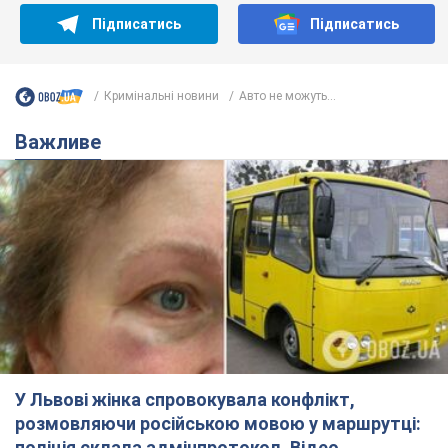
Підписатись
Підписатись
Кримінальні новини
Авто не можуть...
Важливе
У Львові жінка спровокувала конфлікт,
розмовляючи російською мовою у маршрутці:
поліція склала адмінпротокол. Відео