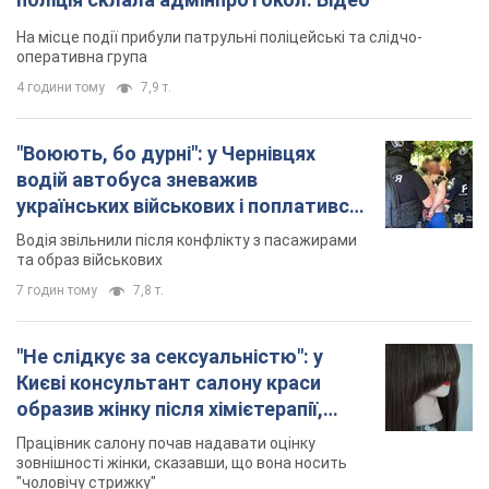
На місце події прибули патрульні поліцейські та слідчо-
оперативна група
4 години тому
7,9 т.
"Воюють, бо дурні": у Чернівцях
водій автобуса зневажив
українських військових і поплатився.
Відео
Водія звільнили після конфлікту з пасажирами
та образ військових
7 годин тому
7,8 т.
"Не слідкує за сексуальністю": у
Києві консультант салону краси
образив жінку після хімієтерапії,
розгорівся скандал. Фото
Працівник салону почав надавати оцінку
зовнішності жінки, сказавши, що вона носить
"чоловічу стрижку"