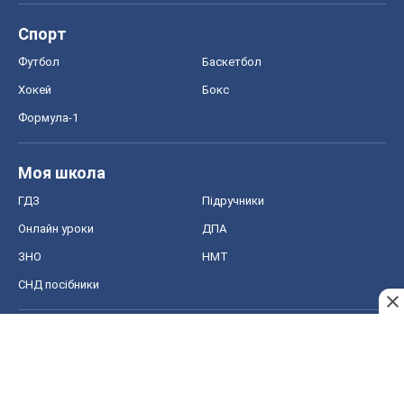
Спорт
Футбол
Баскетбол
Хокей
Бокс
Формула-1
Моя школа
ГДЗ
Підручники
Онлайн уроки
ДПА
ЗНО
НМТ
СНД посібники
Авто
Тест Драйв
Електромобілі
Акції
Сервіс