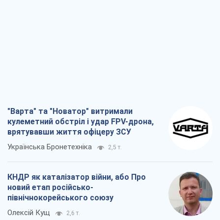
"Варта" та "Новатор" витримали
кулеметний обстріл і удар FPV-дрона,
врятувавши життя офіцеру ЗСУ
Українська Бронетехніка
2,5 т.
КНДР як каталізатор війни, або Про
новий етап російсько-
північнокорейського союзу
Олексій Кущ
2,6 т.