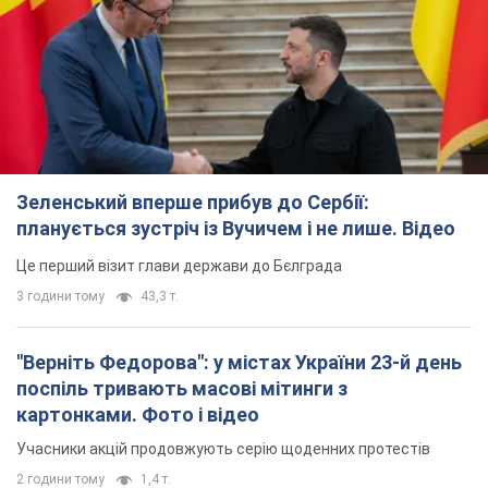
Зеленський вперше прибув до Сербії:
планується зустріч із Вучичем і не лише. Відео
Це перший візит глави держави до Бєлграда
3 години тому
43,3 т.
"Верніть Федорова": у містах України 23-й день
поспіль тривають масові мітинги з
картонками. Фото і відео
Учасники акцій продовжують серію щоденних протестів
2 години тому
1,4 т.