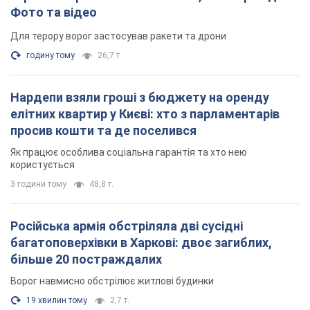
Фото та відео
Для терору ворог застосував ракети та дрони
годину тому
26,7 т.
Нардепи взяли гроші з бюджету на оренду
елітних квартир у Києві: хто з парламентарів
просив кошти та де поселився
Як працює особлива соціальна гарантія та хто нею
користується
3 години тому
48,8 т.
Російська армія обстріляла дві сусідні
багатоповерхівки в Харкові: двоє загиблих,
більше 20 постраждалих
Ворог навмисно обстрілює житлові будинки
19 хвилин тому
2,7 т.