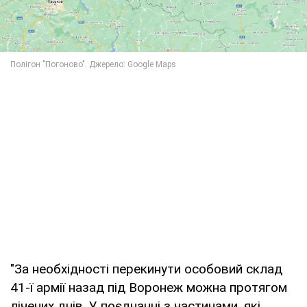
"За необхідності перекинути особовий склад
41-ї армії назад під Воронеж можна протягом
лічених днів. У поєднанні з частинами, які