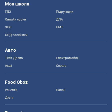
Моя школа
ГДЗ
Підручники
Онлайн уроки
ДПА
ЗНО
НМТ
СНД посібники
Авто
Тест Драйв
Електромобілі
Акції
Сервіс
Food Oboz
Рецепти
Напої
Дієти