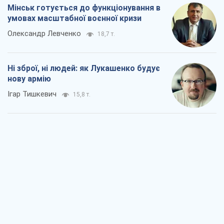
Мінськ готується до функціонування в
умовах масштабної воєнної кризи
Олександр Левченко
18,7 т.
Ні зброї, ні людей: як Лукашенко будує
нову армію
Ігар Тишкевич
15,8 т.