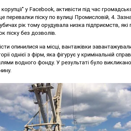
 корупції" у Facebook, активісти під час громадсь
це перевалки піску по вулиці Промисловій, 4. Зазн
убичах рік тому орудувала низка підприємств, які
ок піску без дозволів.
істи опинилися на місці, вантажівки завантажували
орії однієї з фірм, яка фігурує у кримінальній спра
лями водного фонду. У результаті було викликано
чину.