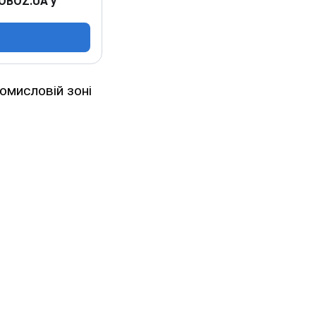
 OBOZ.UA у
ромисловій зоні