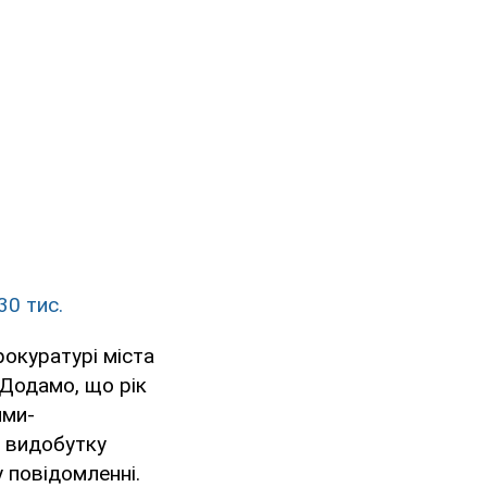
30 тис.
рокуратурі міста
. Додамо, що рік
ями-
о видобутку
 повідомленні.