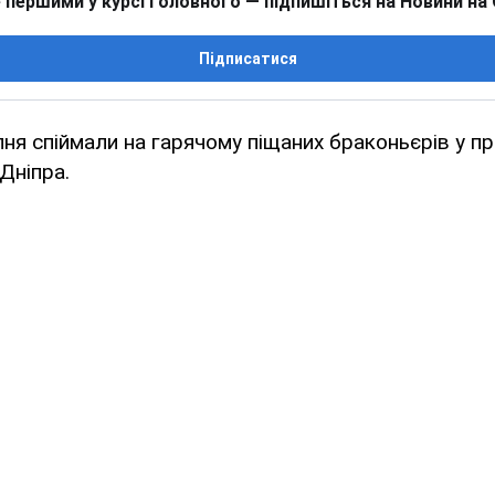
 першими у курсі головного — підпишіться на Новини на
Підписатися
пня спіймали на гарячому піщаних браконьєрів у п
Дніпра.