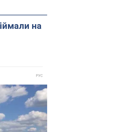
піймали на
РУС