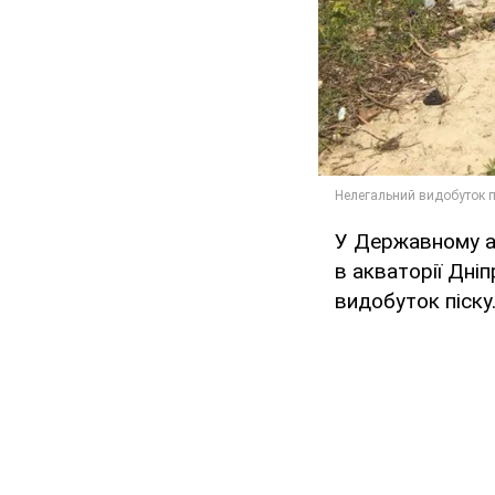
У Державному аг
в акваторії Дні
видобуток піску