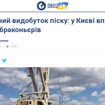
ий видобуток піску: у Києві в
браконьєрів
новини
2
13,6 т.