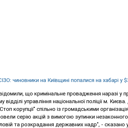
ІЗО: чиновники на Київщині попалися на хабарі у $
повідомили, що кримінальне провадження наразі у п
му відділі управління національної поліції м. Києва
Стоп корупції" спільно із громадськими організаці
овели серію акцій з вимогою зупинки незаконног
ловій та розкрадання державних надр", - сказано у