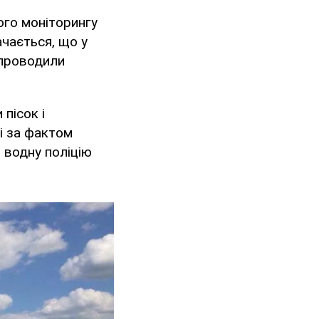
кого моніторингу
ачається, що у
 проводили
 пісок і
ві за фактом
 водну поліцію