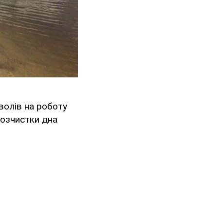
волів на роботу
розчистки дна