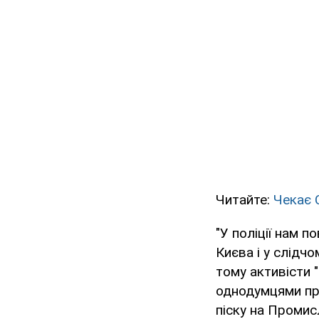
Читайте:
Чекає С
"У поліції нам 
Києва і у слідчо
тому активісти "
однодумцями пр
піску на Промис