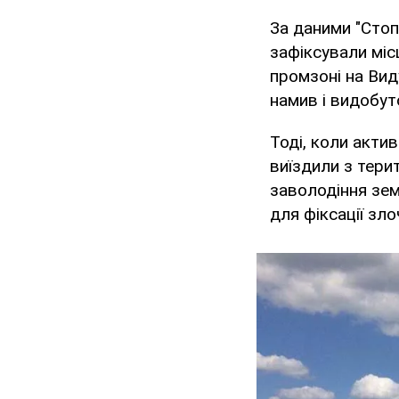
За даними "Стоп
зафіксували міс
промзоні на Вид
намив і видобут
Тоді, коли актив
виїздили з терит
заволодіння зем
для фіксації зло