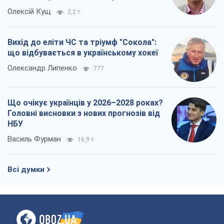
Василь Фурман
16,9 т.
Всі думки
Про компанію
Команда
Правова інформація
Політика конфіденційності
Реклама на сайті
Документи
Редакційна політика
Журналісти OBOZ.UA на місці
подій
OBOZ.UA
Політика