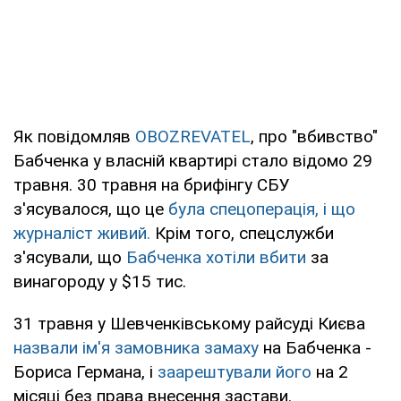
Як повідомляв
OBOZREVATEL
, про "вбивство"
Бабченка у власній квартирі стало відомо 29
травня. 30 травня на брифінгу СБУ
з'ясувалося, що це
була спецоперація, і що
журналіст живий.
Крім того, спецслужби
з'ясували, що
Бабченка хотіли вбити
за
винагороду у $15 тис.
31 травня у Шевченківському райсуді Києва
назвали ім'я замовника замаху
на Бабченка -
Бориса Германа, і
заарештували його
на 2
місяці без права внесення застави.