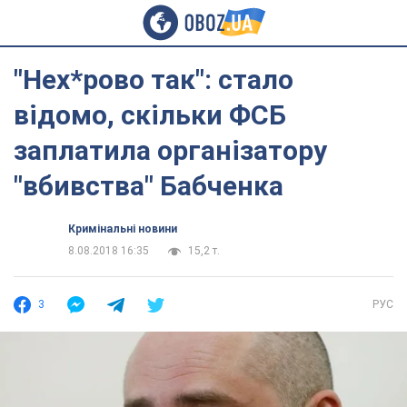
"Нех*рово так": стало
відомо, скільки ФСБ
заплатила організатору
"вбивства" Бабченка
Кримінальні новини
8.08.2018 16:35
15,2 т.
3
РУС