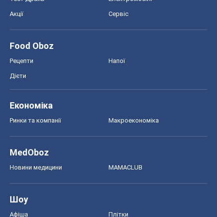
MedOboz
Новини медицини
MAMACLUB
Шоу
Афіша
Плітки
Краса
Мода
Жіночий журнал