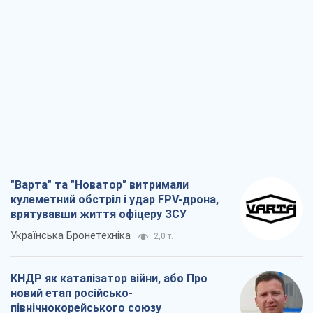
"Варта" та "Новатор" витримали
кулеметний обстріл і удар FPV-дрона,
врятувавши життя офіцеру ЗСУ
Українська Бронетехніка
2,0 т.
КНДР як каталізатор війни, або Про
новий етап російсько-
північнокорейського союзу
Олексій Кущ
2,2 т.
Вихід до еліти ЧС та тріумф "Сокола":
що відбувається в українському хокеї
Олександр Липенко
777
Що очікує українців у 2026–2028 роках?
Головні висновки з нових прогнозів від
НБУ