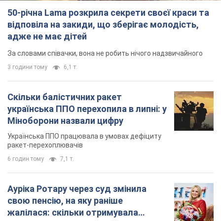
Українська ППО працювала в умовах дефіциту
ракет-перехоплювачів
6 годин тому
7,1 т.
Ауріка Ротару через суд змінила
свою пенсію, на яку раніше
жалілася: скільки отримувала
співачка
У виплату не врахували зарплатню артистки за
час роботи в Чернівецькій філармонії
за 7 годин