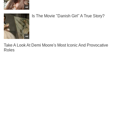
Ти ще не підписаний на наш Telegram? Швиденько тисни!
Підписатись
Підписатись
Кримінальні новини
"Нех*рово так": стало...
Важливе