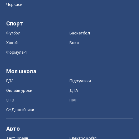
ГДЗ
Підручники
Онлайн уроки
ДПА
ЗНО
НМТ
СНД посібники
Авто
Тест Драйв
Електромобілі
Акції
Сервіс
Food Oboz
Рецепти
Напої
Дієти
Економіка
Ринки та компанії
Макроекономіка