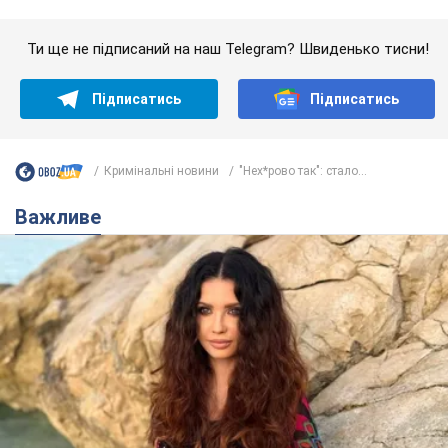
50-річна Lama розкрила секрети своєї краси та
відповіла на закиди, що зберігає молодість,
адже не має дітей
За словами співачки, вона не робить нічого надзвичайного
3 години тому
6,1 т.
Скільки балістичних ракет
українська ППО перехопила в липні: у
Міноборони назвали цифру