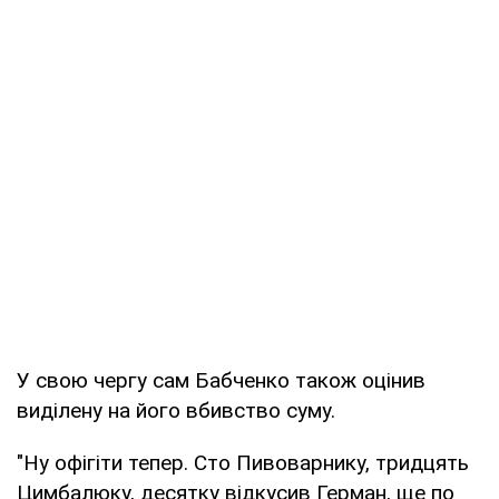
У свою чергу сам Бабченко також оцінив
виділену на його вбивство суму.
"Ну офігіти тепер. Сто Пивоварнику, тридцять
Цимбалюку, десятку відкусив Герман, ще по