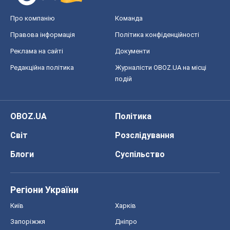
Світ
Розслідування
Блоги
Суспільство
Регіони України
Київ
Харків
Запоріжжя
Дніпро
Черкаси
Спорт
Футбол
Баскетбол
Хокей
Бокс
Формула-1
Моя школа