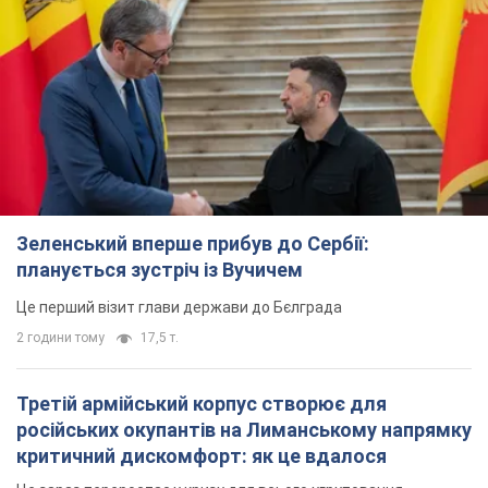
Це перший візит глави держави до Бєлграда
2 години тому
17,5 т.
Третій армійський корпус створює для
російських окупантів на Лиманському напрямку
критичний дискомфорт: як це вдалося
Це зараз переростає у кризу для всього угруповання
4 години тому
50,4 т.
В окупованій Ялті прогриміли потужні вибухи:
валить чорний дим. Фото і відео
Місто, ймовірно, опинилося під атакою дронів
8 годин тому
8,4 т.