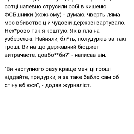
сотці напевно струсили собі в кишеню
ФСБшники (кожному) - думаю, чверть ляма
моє вбивство цій чудовій державі вартувало.
Нех*рово так я коштую. Як вілла на
узбережжі. Найняли, бл*ть, полудурків за такі
гроші. Ви на що державний бюджет
витрачаєте, довбо**би?" - написав він.
"Ви наступного разу краще мені ці гроші
віддайте, придурки, я за таке бабло сам об
стіну вб'юся", - додав журналіст.