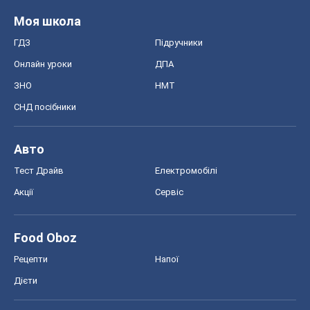
Моя школа
ГДЗ
Підручники
Онлайн уроки
ДПА
ЗНО
НМТ
СНД посібники
Авто
Тест Драйв
Електромобілі
Акції
Сервіс
Food Oboz
Рецепти
Напої
Дієти