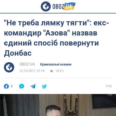
"Не треба лямку тягти": екс-
командир "Азова" назвав
єдиний спосіб повернути
Донбас
OBOZ.UA
Кримінальні новини
12.10.2017 12:14
10,5 т.
0
РУС