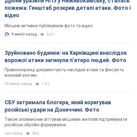
Дрони уразили НПЗ у Нижньокамську, сталась
пожежа: Генштаб розкрив деталі атаки. Фото і
відео
Місцеві активно публікували фото та відео
9 минут назад
5,6 т.
Зруйновано будинки: на Харківщині внаслідок
ворожої атаки загинули п’ятеро людей. Фото
Правоохоронці документують наслідки атаки та фіксують
воєнний злочин
20 минут назад
1,0 т.
СБУ затримала блогера, який коригував
російські удари на Донеччині. Фото
Також зловмисник агітував місцевих жителів підтримувати
російські збройні формування
час назад
864