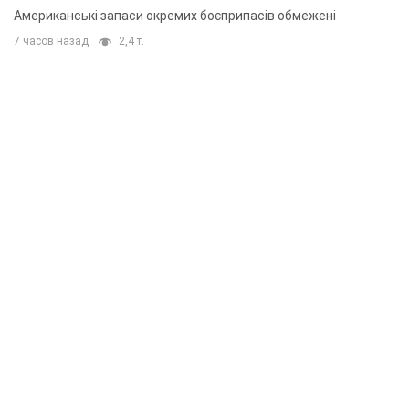
Американські запаси окремих боєприпасів обмежені
7 часов назад
2,4 т.