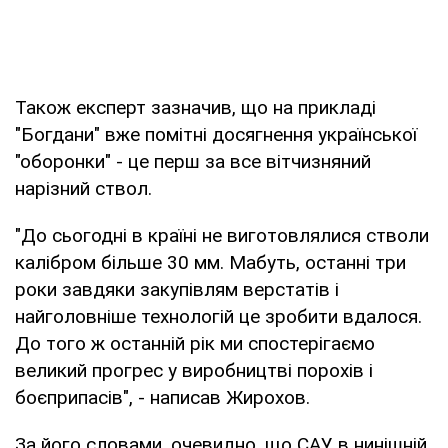
Також експерт зазначив, що на прикладі
"Богдани" вже помітні досягнення української
"оборонки" - це перш за все вітчизняний
нарізний ствол.
"До сьогодні в країні не виготовлялися стволи
калібром більше 30 мм. Мабуть, останні три
роки завдяки закупівлям верстатів і
найголовніше технологій це зробити вдалося.
До того ж останній рік ми спостерігаємо
великий прогрес у виробництві порохів і
боєприпасів", - написав Жирохов.
За його словами, очевидно, що САУ в нинішній