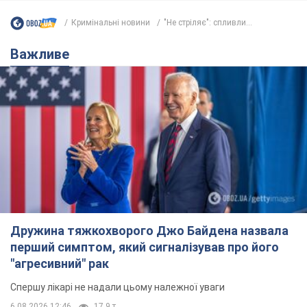
Кримінальні новини
"Не стріляє": спливли...
Важливе
Дружина тяжкохворого Джо Байдена назвала
перший симптом, який сигналізував про його
"агресивний" рак
Спершу лікарі не надали цьому належної уваги
6.08.2026 12:46
17,9 т.