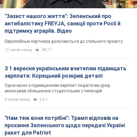
"Захист нашого життя": Зеленський про
антибалістику FREYJA, санкції проти Росії й
підтримку аграріїв. Відео
Європейські партнери долучаються до спільного проєкту
12 часов назад
88,7 т.
З 1 вересня українським вчителям підвищать
зарплати: Корецький розкрив деталі
Одночасно з підвищенням зарплат педагогам уряд
анонсував збільшення студентських стипендій
8 часов назад
6,6 т.
"Нам теж вони потрібні": Трамп відповів на
прохання Зеленського щодо передачі Україні
ракет для Patriot