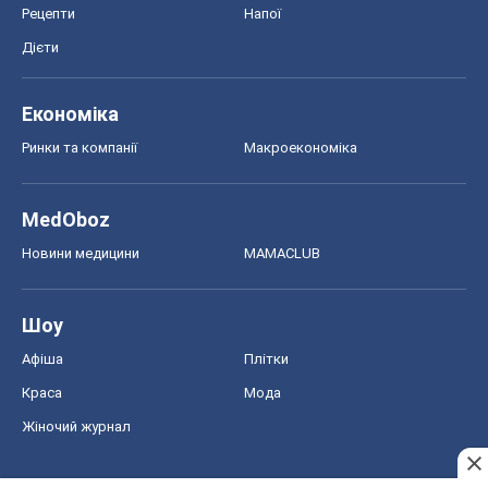
Рецепти
Напої
Дієти
Економіка
Ринки та компанії
Макроекономіка
MedOboz
Новини медицини
MAMACLUB
Шоу
Афіша
Плітки
Краса
Мода
Жіночий журнал