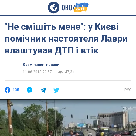
"Не смішіть мене": у Києві
помічник настоятеля Лаври
влаштував ДТП і втік
Кримінальні новини
11.06.2018 20:57
47,3 т.
135
РУС