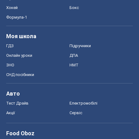
Хокей
Бокс
Формула-1
Моя школа
ГДЗ
Підручники
Онлайн уроки
ДПА
ЗНО
НМТ
СНД посібники
Авто
Тест Драйв
Електромобілі
Акції
Сервіс
Food Oboz