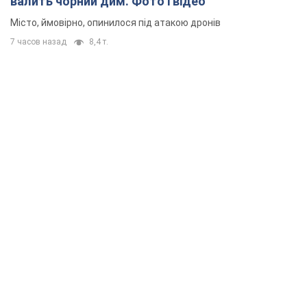
валить чорний дим. Фото і відео
Місто, ймовірно, опинилося під атакою дронів
7 часов назад
8,4 т.