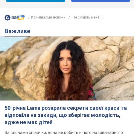
Кримінальні новини
"Не смішіть мене":...
Важливе
50-річна Lama розкрила секрети своєї краси та
відповіла на закиди, що зберігає молодість,
адже не має дітей
За словами співачки, вона не робить нічого надзвичайного