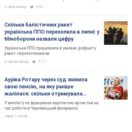
3 часа назад
5,8 т.
Скільки балістичних ракет
українська ППО перехопила в липні: у
Міноборони назвали цифру
Українська ППО працювала в умовах дефіциту
ракет-перехоплювачів
6 часов назад
7,1 т.
Ауріка Ротару через суд змінила
свою пенсію, на яку раніше
жалілася: скільки отримувала
співачка
У виплату не врахували зарплатню артистки за
час роботи в Чернівецькій філармонії
через 7 часов