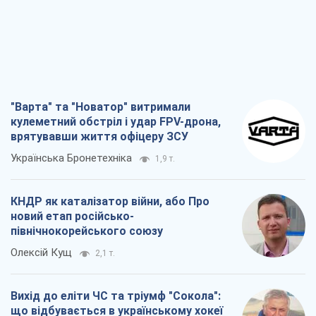
"Варта" та "Новатор" витримали
кулеметний обстріл і удар FPV-дрона,
врятувавши життя офіцеру ЗСУ
Українська Бронетехніка
1,9 т.
КНДР як каталізатор війни, або Про
новий етап російсько-
північнокорейського союзу
Олексій Кущ
2,1 т.
Вихід до еліти ЧС та тріумф "Сокола":
що відбувається в українському хокеї