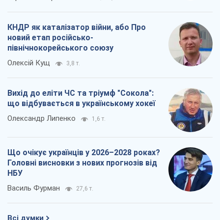
Що очікує українців у 2026–2028 роках?
Головні висновки з нових прогнозів від
НБУ
Василь Фурман
27,6 т.
Всі думки
Про компанію
Команда
Правова інформація
Політика конфіденційності
Реклама на сайті
Документи
Редакційна політика
Журналісти OBOZ.UA на місці
подій