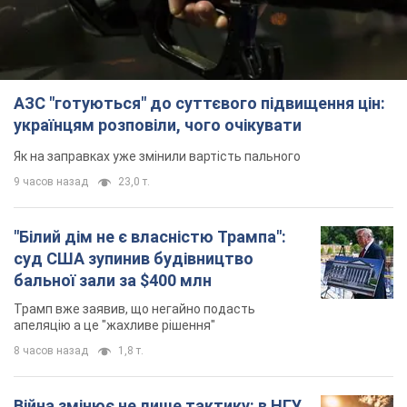
суд США зупинив будівництво
бальної зали за $400 млн
Трамп вже заявив, що негайно подасть
апеляцію а це "жахливе рішення"
8 часов назад
1,8 т.
Війна змінює не лише тактику: в НГУ
показали інженерні рішення проти
російських FPV-дронів. Фото
Це "постапокаліптична естетика зі світу
"Шаленого Макса"
8 часов назад
7,1 т.