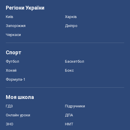
Моя школа
ГДЗ
Підручники
Онлайн уроки
ДПА
ЗНО
НМТ
СНД посібники
Авто
Тест Драйв
Електромобілі
Акції
Сервіс
Food Oboz
Рецепти
Напої
Дієти