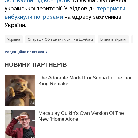
ЗСУ взяли під контроль
15 кв км окупованої
української території. У відповідь
терористи
вибухнули погрозами
на адресу захисників
України.
Україна
Операція Об'єднаних сил на Донбасі
Війна в Україні
те
Редакційна політика