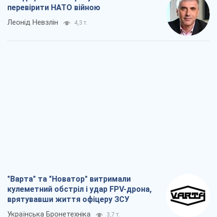
"Варта" та "Новатор" витримали
кулеметний обстріл і удар FPV-дрона,
врятувавши життя офіцеру ЗСУ
Українська Бронетехніка
3,7 т.
КНДР як каталізатор війни, або Про
новий етап російсько-
північнокорейського союзу
Олексій Кущ
3,8 т.
Вихід до еліти ЧС та тріумф "Сокола":
що відбувається в українському хокеї
Олександр Липенко
1,6 т.