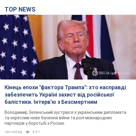
Кінець епохи "фактора Трампа": хто насправді
забезпечить Україні захист від російської
балістики. Інтерв’ю з Безсмертним
Володимир Зеленський зустрівся з українським дипломата
та окреслив нове бачення війни та ролі міжнародних
партнерів у боротьбі з Росією
час назад
4,4 т.
У Києві внаслідок російської атаки
постраждали четверо людей. Фото
Ворог продовжує регулярний ракетний терор столиці
час назад
11,7 т.
Росіяни атакували дроном лікарню у Херсоні:
постраждали медпрацівниці
Загалом постраждали чотири жінки – і вони не єдині поранені
за добу