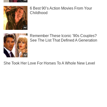
Не пропусти блискавку! Підписуйся на нас в Telegram
Підписатись
Підписатись
Кримінальні новини
Не покинув дім:...