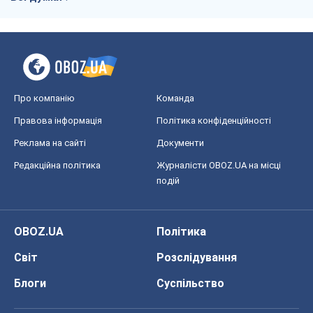
OBOZ.UA
Політика
Світ
Розслідування
Блоги
Суспільство
Регіони України
Київ
Харків
Запоріжжя
Дніпро
Черкаси
Спорт
Футбол
Баскетбол
Хокей
Бокс
Формула-1