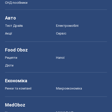
Економіка
Ринки та компанії
Макроекономіка
MedOboz
Новини медицини
MAMACLUB
Шоу
Афіша
Плітки
Краса
Мода
Жіночий журнал