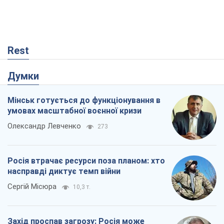
Росія втрачає ресурси поза планом: хто
насправді диктує темп війни
Сергій Місюра
10,3 т.
Захід проспав загрозу: Росія може
перевірити НАТО війною
Леонід Невзлін
4,3 т.