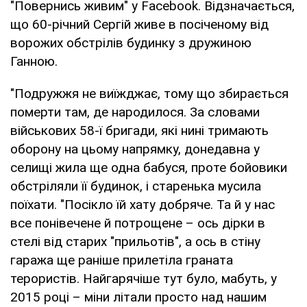
"Повернись живим" у Facebook. Відзначається,
що 60-річний Сергій живе в посіченому від
ворожих обстрілів будинку з дружиною
Ганною.
"Подружжя не виїжджає, тому що збирається
померти там, де народилося. За словами
військових 58-ї бригади, які нині тримають
оборону на цьому напрямку, донедавна у
селищі жила ще одна бабуся, проте бойовики
обстріляли її будинок, і старенька мусила
поїхати. "Посікло їй хату добряче. Та й у нас
все понівечене й потрощене – ось дірки в
стелі від старих "прильотів", а ось в стіну
гаража ще раніше прилетіла граната
терористів. Найгарячіше тут було, мабуть, у
2015 році – міни літали просто над нашим