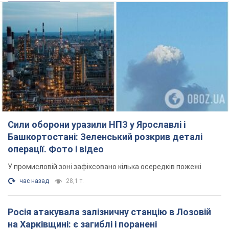
Сили оборони уразили НПЗ у Ярославлі і
Башкортостані: Зеленський розкрив деталі
операції. Фото і відео
У промисловій зоні зафіксовано кілька осередків пожежі
час назад
28,1 т.
Росія атакувала залізничну станцію в Лозовій
на Харківщині: є загиблі і поранені
Внаслідок удару БПЛА пошкоджено вокзал, контактну мережу
та рухомий склад, рух поїздів до станції тимчасово
призупинили
2 часа назад
2,8 т.
ВАКС обрав запобіжний захід експосолці
України у США Стефанішиній: що відомо про
справу