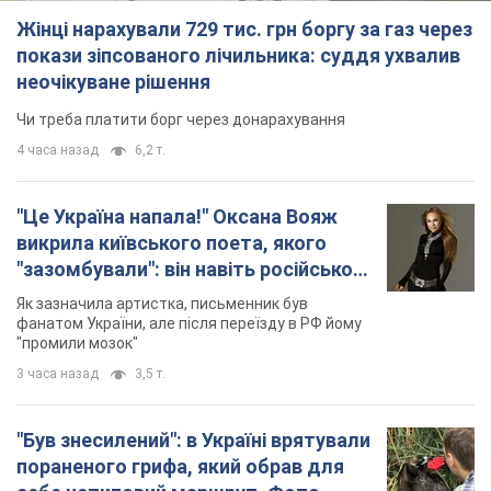
викрила київського поета, якого
"зазомбували": він навіть російської
не знав, а тепер хоче геноциду
Як зазначила артистка, письменник був
українців
фанатом України, але після переїзду в РФ йому
"промили мозок"
3 часа назад
3,5 т.
"Був знесилений": в Україні врятували
пораненого грифа, який обрав для
себе нетиповий маршрут. Фото
Травмованого птаха виявили на межі Київщині
та Черкащини
3 часа назад
1,9 т.