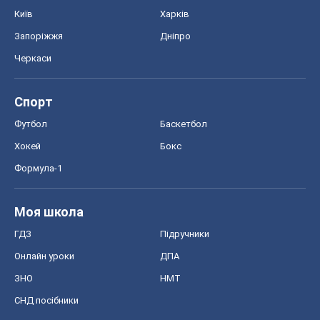
Хокей
Бокс
Формула-1
Моя школа
ГДЗ
Підручники
Онлайн уроки
ДПА
ЗНО
НМТ
СНД посібники
Авто
Тест Драйв
Електромобілі
Акції
Сервіс
Food Oboz
Рецепти
Напої