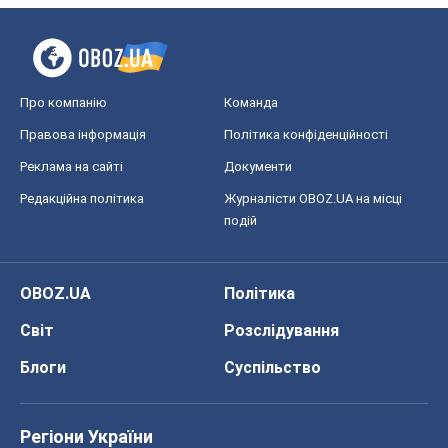
подій
OBOZ.UA
Політика
Світ
Розслідування
Блоги
Суспільство
Регіони України
Київ
Харків
Запоріжжя
Дніпро
Черкаси
Спорт
Футбол
Баскетбол