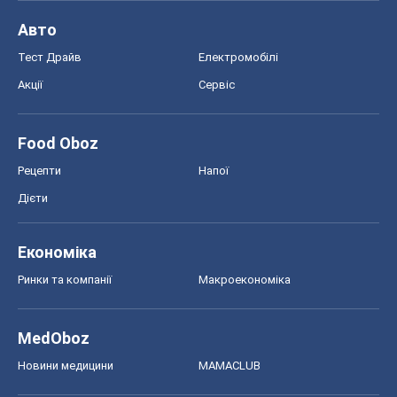
Дієти
Економіка
Ринки та компанії
Макроекономіка
MedOboz
Новини медицини
MAMACLUB
Шоу
Афіша
Плітки
Краса
Мода
Жіночий журнал