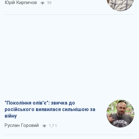
"Покоління олів'є": звичка до
російського виявилася сильнішою за
війну
Руслан Горовий
1,7 т.
Ось кінцева мета російського
масованого удару
Ігор Чернецький
3,1 т.
Від Wildberries до ВТБ: як один удар
може запустити ланцюгову реакцію в
Росії