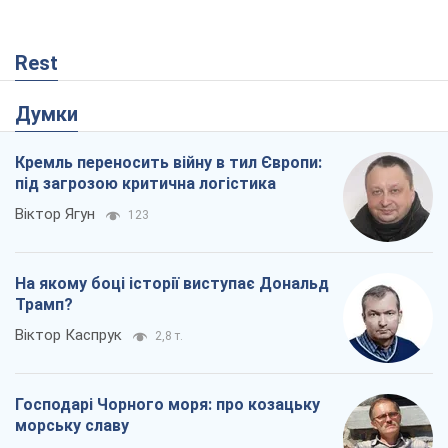
Віктор Ягун
123
На якому боці історії виступає Дональд
Трамп?
Віктор Каспрук
2,8 т.
Господарі Чорного моря: про козацьку
морську славу
Юрій Кирпичов
90