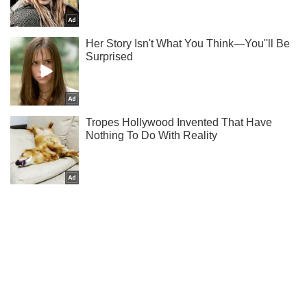
Ти ще не підписаний на наш Telegram? Швиденько тисни!
Підписатись
Підписатись
Кримінальні новини
Не показують фото:...