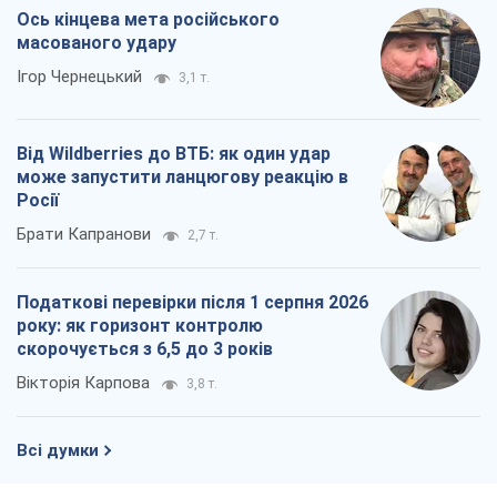
Брати Капранови
2,7 т.
Податкові перевірки після 1 серпня 2026
року: як горизонт контролю
скорочується з 6,5 до 3 років
Вікторія Карпова
3,8 т.
Всі думки
Про компанію
Команда
Правова інформація
Політика конфіденційності
Реклама на сайті
Документи
Редакційна політика
Журналісти OBOZ.UA на місці