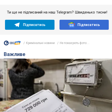
Важливе
Жінці нарахували 729 тис. грн боргу за газ через
покази зіпсованого лічильника: суддя ухвалив
неочікуване рішення
Чи треба платити борг через донарахування
4 часа назад
6,2 т.
"Це Україна напала!" Оксана Вояж