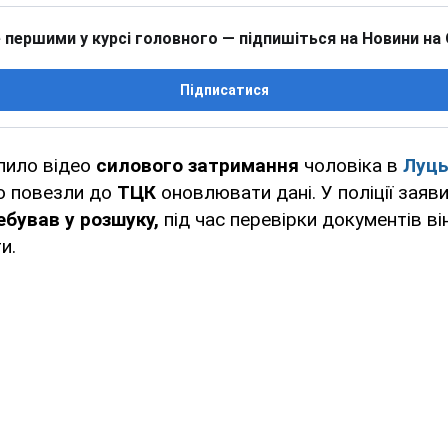
 першими у курсі головного — підпишіться на Новини на
Підписатися
пило відео
силового затримання
чоловіка в
Луць
то повезли до
ТЦК
оновлювати дані. У поліції заяв
ебував у розшуку,
під час перевірки документів він
и.