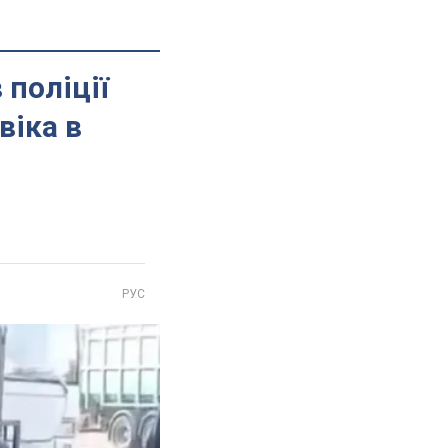
 поліції
віка в
РУС