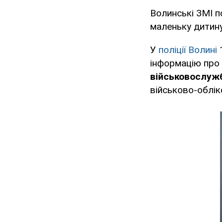
Волинські ЗМІ п
маленьку дитину
У
поліції Волині
1
інформацію про 
військовослужб
військово-облік