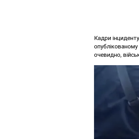
Кадри інциденту
опублікованому 
очевидно, війсь