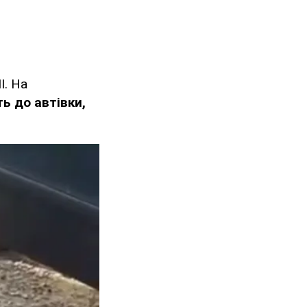
І. На
ь до автівки,