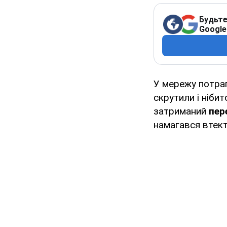
Будьте
Google
У мережу потра
скрутили і ніби
затриманий
пер
намагався втект