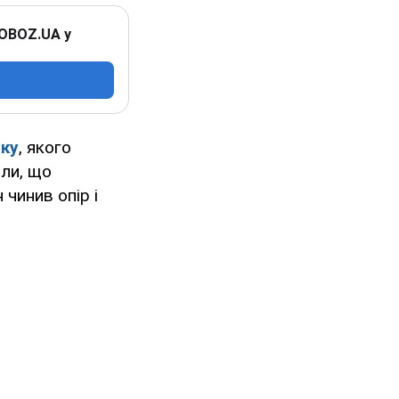
 OBOZ.UA у
ку
, якого
или, що
 чинив опір і