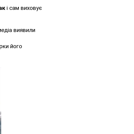
ак
і сам виховує
медіа виявили
ірки його