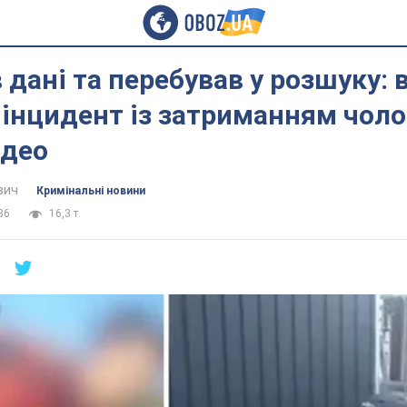
 дані та перебував у розшуку: в
інцидент із затриманням чоло
ідео
вич
Кримінальні новини
36
16,3 т.