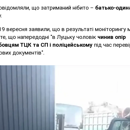
овідомляли, що затриманий нібито –
батько-один
.
9 вересня заявили, що в результаті моніторингу 
те, що напередодні "в Луцьку чоловік
чинив опір
овцям ТЦК та СП і поліцейському
під час перев
ових документів".