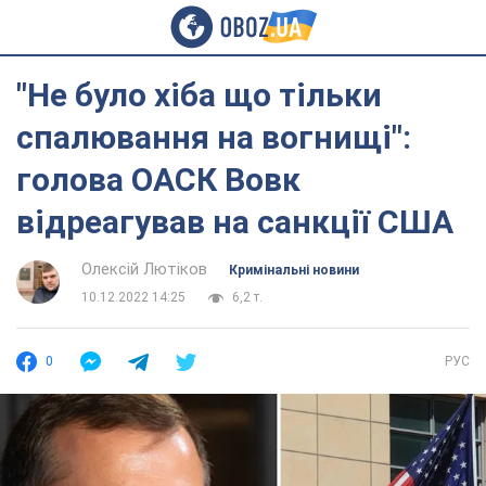
"Не було хіба що тільки
спалювання на вогнищі":
голова ОАСК Вовк
відреагував на санкції США
Олексій Лютіков
Кримінальні новини
10.12.2022 14:25
6,2 т.
0
РУС