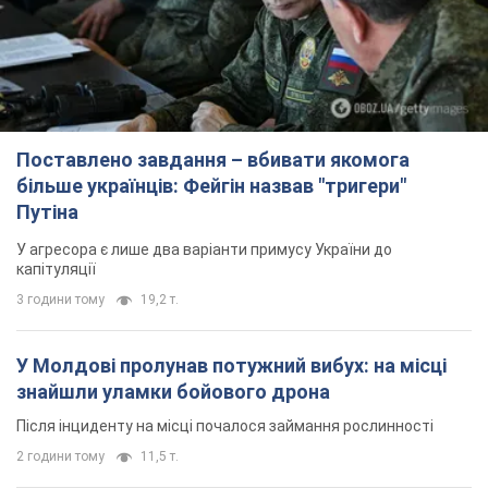
Поставлено завдання – вбивати якомога
більше українців: Фейгін назвав "тригери"
Путіна
У агресора є лише два варіанти примусу України до
капітуляції
3 години тому
19,2 т.
У Молдові пролунав потужний вибух: на місці
знайшли уламки бойового дрона
Після інциденту на місці почалося займання рослинності
2 години тому
11,5 т.