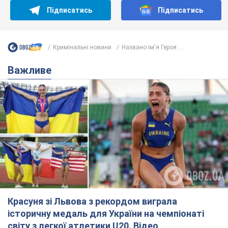
Підписатись
Підписатись
Кримінальні новини
Названо ім'я Героя ...
Важливе
Красуня зі Львова з рекордом виграла
історичну медаль для України на чемпіонаті
світу з легкої атлетики U20. Відео