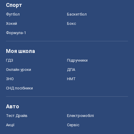
Спорт
Футбол
Баскетбол
Хокей
Бокс
Формула-1
Моя школа
ГДЗ
Підручники
Онлайн уроки
ДПА
ЗНО
НМТ
СНД посібники
Авто
Тест Драйв
Електромобілі
Акції
Сервіс