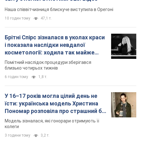
Наша співвітчизниця блискуче виступила в Орегоні
10 годин тому
47,1 т.
Брітні Спірс зізналася в уколах краси
і показала наслідки невдалої
косметології: ходила так майже
місяць
Помітний наслідок процедури зберігався
близько чотирьох тижнів
6 годин тому
1,8 т.
У 16–17 років могла цілий день не
їсти: українська модель Христина
Пономар розповіла про страшний бік
модельної кар’єри
Модель зізналася, які гонорари отримують її
колеги
3 години тому
3,2 т.