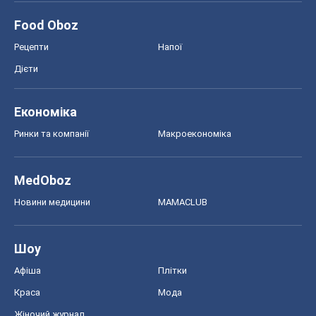
Food Oboz
Рецепти
Напої
Дієти
Економіка
Ринки та компанії
Макроекономіка
MedOboz
Новини медицини
MAMACLUB
Шоу
Афіша
Плітки
Краса
Мода
Жіночий журнал