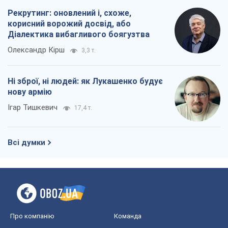
Рекрутинг: оновлений і, схоже,
корисний ворожий досвід, або
Діалектика вибагливого боягузтва
Олександр Кірш
3,3 т.
Ні зброї, ні людей: як Лукашенко будує
нову армію
Ігар Тишкевич
17,4 т.
Всі думки
Про компанію
Команда