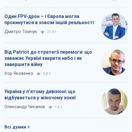
Один FPV-дрон – і Європа могла
прокинутися в зовсім іншій реальності
Дмитро Томчук
21,4 т.
Від Patriot до стратегії перемоги: що
заважає Україні закрити небо і як
завершити війну
Ігор Яковенко
5,8 т.
Україна у п’ятому дивізіоні: що
відбувається у жіночому хокеї
Олександр Чеканов
1,6 т.
Всі думки