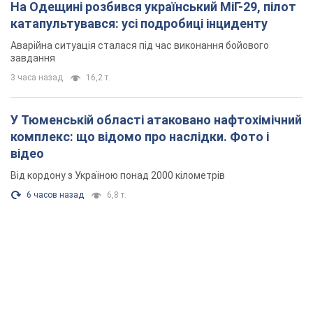
На Одещині розбився український МіГ-29, пілот
катапультувався: усі подробиці інциденту
Аварійна ситуація сталася під час виконання бойового
завдання
3 часа назад
16,2 т.
У Тюменській області атаковано нафтохімічний
комплекс: що відомо про наслідки. Фото і
відео
Від кордону з Україною понад 2000 кілометрів
6 часов назад
6,8 т.