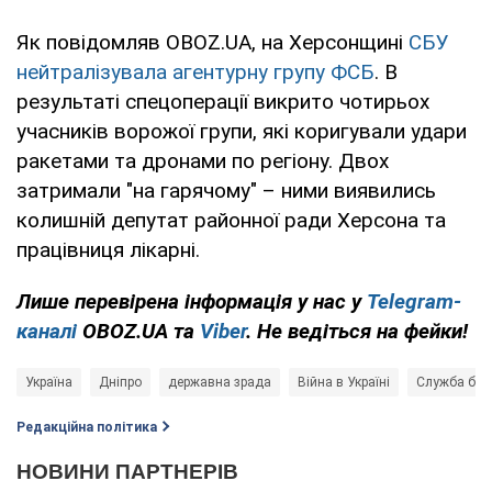
Як повідомляв OBOZ.UA, на Херсонщині
СБУ
нейтралізувала агентурну групу ФСБ
. В
результаті спецоперації викрито чотирьох
учасників ворожої групи, які коригували удари
ракетами та дронами по регіону. Двох
затримали "на гарячому" – ними виявились
колишній депутат районної ради Херсона та
працівниця лікарні.
Лише перевірена інформація у нас у
Telegram-
каналі
OBOZ.UA та
Viber
. Не ведіться на фейки!
Україна
Дніпро
державна зрада
Війна в Україні
Служба безп
Редакційна політика