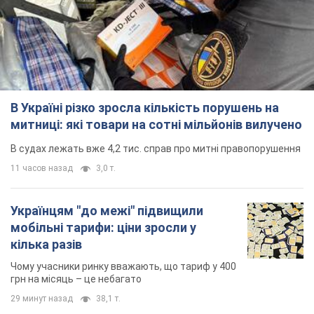
В Україні різко зросла кількість порушень на
митниці: які товари на сотні мільйонів вилучено
В судах лежать вже 4,2 тис. справ про митні правопорушення
11 часов назад
3,0 т.
Українцям "до межі" підвищили
мобільні тарифи: ціни зросли у
кілька разів
Чому учасники ринку вважають, що тариф у 400
грн на місяць – це небагато
29 минут назад
38,1 т.