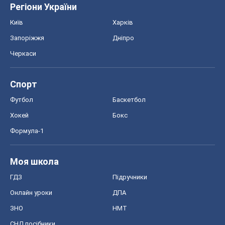
Регіони України
Київ
Харків
Запоріжжя
Дніпро
Черкаси
Спорт
Футбол
Баскетбол
Хокей
Бокс
Формула-1
Моя школа
ГДЗ
Підручники
Онлайн уроки
ДПА
ЗНО
НМТ
СНД посібники