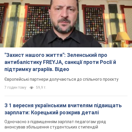
антибалістику FREYJA, санкції проти Росії й
підтримку аграріїв. Відео
Європейські партнери долучаються до спільного проєкту
7 годин тому
59,9 т.
З 1 вересня українським вчителям підвищать
зарплати: Корецький розкрив деталі
Одночасно з підвищенням зарплат педагогам уряд
анонсував збільшення студентських стипендій
2 години тому
1,8 т.
"Нам теж вони потрібні": Трамп відповів на
прохання Зеленського щодо передачі Україні
ракет для Patriot
Американські запаси окремих боєприпасів обмежені
2 години тому
408