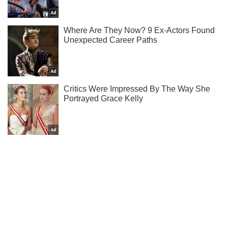
Ми в Telegram! Підписуйся! Читай тільки найкраще!
Підписатись
Підписатись
Кримінальні новини
Навчальний заклад Киви...