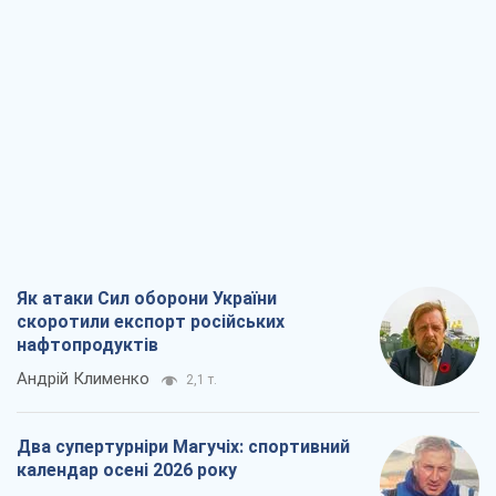
Як атаки Сил оборони України
скоротили експорт російських
нафтопродуктів
Андрій Клименко
2,1 т.
Два супертурніри Магучіх: спортивний
календар осені 2026 року
Олександр Липенко
6,0 т.
Ракетний щит і меч України: ставка на
виробництво власних ракет
Кирило Татарінов
2,8 т.
Посмертна "презумпція винуватості":