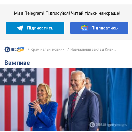
Важливе
Дружина тяжкохворого Джо Байдена назвала
перший симптом, який сигналізував про його
"агресивний" рак
Спершу лікарі не надали цьому належної уваги
6.08.2026 12:46
15,6 т.
Відпустка Лесі Нікітюк у Карпатах