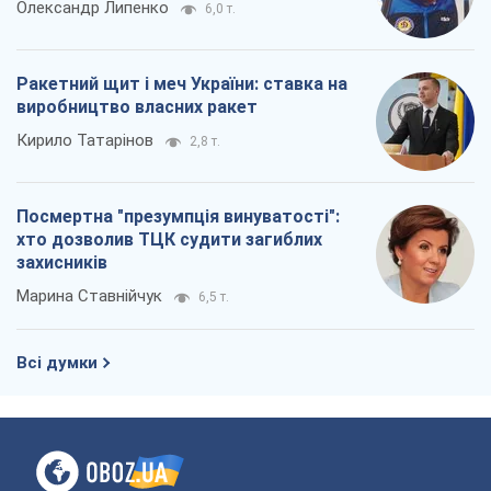
хто дозволив ТЦК судити загиблих
захисників
Марина Ставнійчук
6,5 т.
Всі думки
Про компанію
Команда
Правова інформація
Політика конфіденційності
Реклама на сайті
Документи
Редакційна політика
Журналісти OBOZ.UA на місці
подій