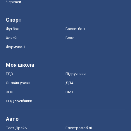
Моя школа
ГДЗ
Підручники
Онлайн уроки
ДПА
ЗНО
НМТ
СНД посібники
Авто
Тест Драйв
Електромобілі
Акції
Сервіс
Food Oboz
Рецепти
Напої
Дієти