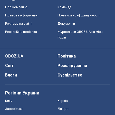
OBOZ.UA
Політика
Світ
Розслідування
Блоги
Суспільство
Регіони України
Київ
Харків
Запоріжжя
Дніпро
Черкаси
Спорт
Футбол
Баскетбол
Хокей
Бокс
Формула-1