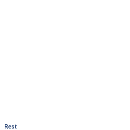
Rest
Думки
Кремль переносить війну в тил Європи:
під загрозою критична логістика
Віктор Ягун
9,8 т.