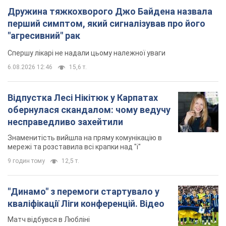
обернулася скандалом: чому ведучу
несправедливо захейтили
Знаменитість вийшла на пряму комунікацію в
мережі та розставила всі крапки над "і"
9 годин тому
12,5 т.
"Динамо" з перемоги стартувало у
кваліфікації Ліги конференцій. Відео
Матч відбувся в Любліні
5 годин тому
1,8 т.