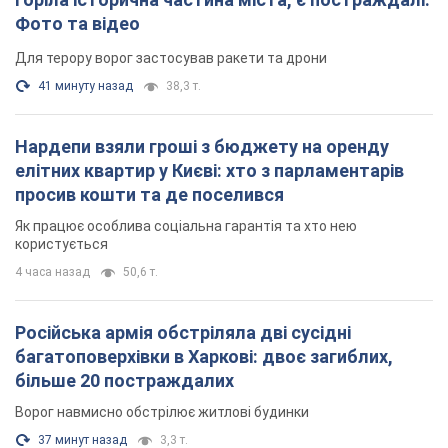
Фото та відео
Для терору ворог застосував ракети та дрони
41 минуту назад
38,3 т.
Нардепи взяли гроші з бюджету на оренду
елітних квартир у Києві: хто з парламентарів
просив кошти та де поселився
Як працює особлива соціальна гарантія та хто нею
користується
4 часа назад
50,6 т.
Російська армія обстріляла дві сусідні
багатоповерхівки в Харкові: двоє загиблих,
більше 20 постраждалих
Ворог навмисно обстрілює житлові будинки
37 минут назад
3,3 т.