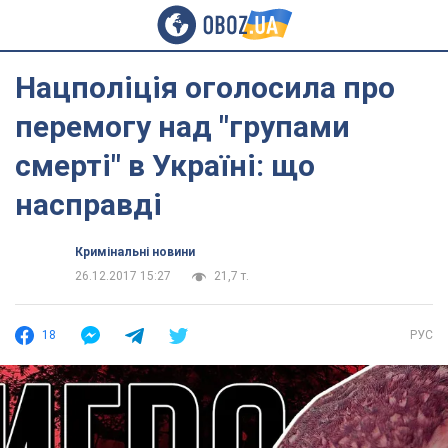
Нацполіція оголосила про
перемогу над "групами
смерті" в Україні: що
насправді
Кримінальні новини
26.12.2017 15:27
21,7 т.
18
РУС