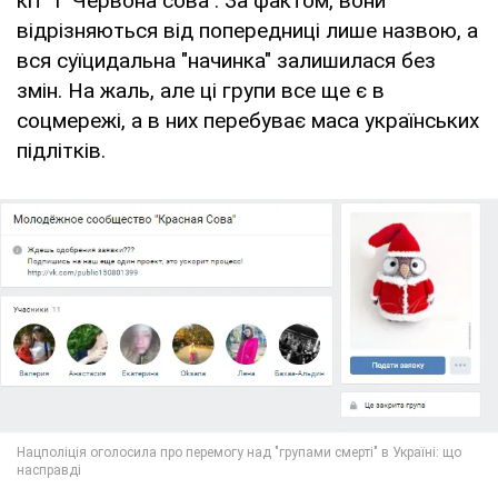
кіт" і "Червона сова". За фактом, вони
відрізняються від попередниці лише назвою, а
вся суїцидальна "начинка" залишилася без
змін. На жаль, але ці групи все ще є в
соцмережі, а в них перебуває маса українських
підлітків.