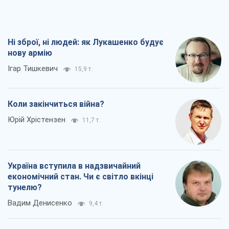
Ні зброї, ні людей: як Лукашенко будує
нову армію
Ігар Тишкевич
15,9 т.
Коли закінчиться війна?
Юрій Хрістензен
11,7 т.
Україна вступила в надзвичайний
економічний стан. Чи є світло вкінці
тунелю?
Вадим Денисенко
9,4 т.