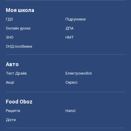
Моя школа
ГДЗ
Підручники
Онлайн уроки
ДПА
ЗНО
НМТ
СНД посібники
Авто
Тест Драйв
Електромобілі
Акції
Сервіс
Food Oboz
Рецепти
Напої
Дієти