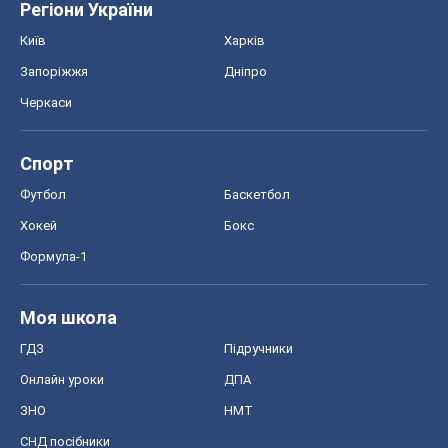
Регіони України
Київ
Харків
Запоріжжя
Дніпро
Черкаси
Спорт
Футбол
Баскетбол
Хокей
Бокс
Формула-1
Моя школа
ГДЗ
Підручники
Онлайн уроки
ДПА
ЗНО
НМТ
СНД посібники