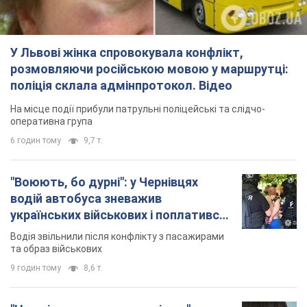
У Львові жінка спровокувала конфлікт,
розмовляючи російською мовою у маршрутці:
поліція склала адмінпротокол. Відео
На місце події прибули патрульні поліцейські та слідчо-
оперативна група
6 годин тому
9,7 т.
"Воюють, бо дурні": у Чернівцях
водій автобуса зневажив
українських військових і поплатився.
Відео
Водія звільнили після конфлікту з пасажирами
та образ військових
9 годин тому
8,6 т.