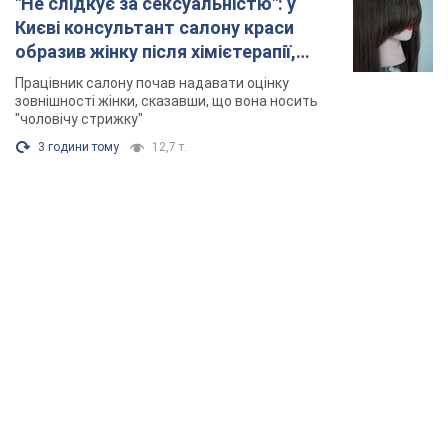
"Не слідкує за сексуальністю": у
Києві консультант салону краси
образив жінку після хімієтерапії,
розгорівся скандал. Фото
Працівник салону почав надавати оцінку
зовнішності жінки, сказавши, що вона носить
"чоловічу стрижку"
3 години тому
12,7 т.