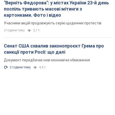
"Верніть Федорова": у містах України 23-й день
поспіль тривають масові мітинги з
картонками. Фото і відео
Учасники акцій продовжують серію щоденних протестів
2 години тому
2,1 т.
Сенат США схвалив законопроєкт Грема про
санкції проти Росії: що далі
Документ передбачає нові економічні обмеження
2 години тому
4,4 т.