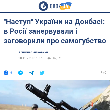
''Наступ'' України на Донбасі:
в Росії занервували і
заговорили про самогубство
Кримінальні новини
18.11.2018 11:07
16,0 т.
6
РУС