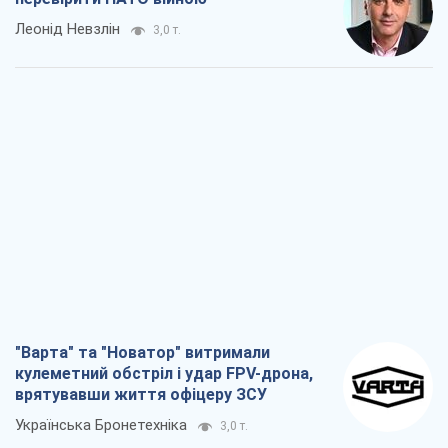
Леонід Невзлін
3,0 т.
"Варта" та "Новатор" витримали
кулеметний обстріл і удар FPV-дрона,
врятувавши життя офіцеру ЗСУ
Українська Бронетехніка
3,0 т.